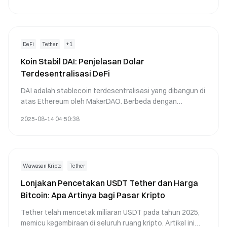
membandingkan platform perdagangan utama,
menjelaskan langkah-langkah untuk membeli USDT, dan
memberikan saran keamanan aset. Bagi investor pemula,
artikel ini menguraikan pro dan kontra USDT dan
stablecoin lainnya, membantu pembaca membuat pilihan
+
1
DeFi
Tether
bijak di pasar cryptocurrency yang selalu berubah.
Koin Stabil DAI: Penjelasan Dolar
Melalui panduan ini, pembaca akan menguasai
Terdesentralisasi DeFi
keterampilan untuk membeli USDT secara aman dan
efisien, mengurangi risiko investasi.
DAI adalah stablecoin terdesentralisasi yang dibangun di
atas Ethereum oleh MakerDAO. Berbeda dengan
stablecoin terpusat seperti USDT, DAI mempertahankan
2025-08-14 04:50:38
ikatan dolarnya melalui aset kripto yang terjamin lebih
dan kontrak pintar yang transparan. Dalam artikel ini, kami
menjelajahi desain DAI, kasus penggunaannya dalam
DeFi, perbandingannya dengan USDT, dan mengapa itu
penting untuk masa depan keuangan terdesentralisasi.
Wawasan Kripto
Tether
Lonjakan Pencetakan USDT Tether dan Harga
Bitcoin: Apa Artinya bagi Pasar Kripto
Tether telah mencetak miliaran USDT pada tahun 2025,
memicu kegembiraan di seluruh ruang kripto. Artikel ini