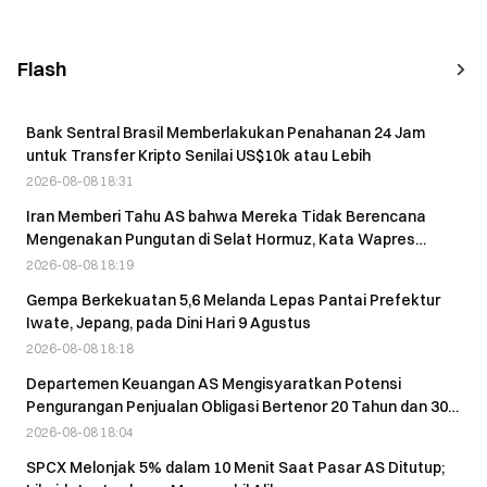
Flash
Bank Sentral Brasil Memberlakukan Penahanan 24 Jam
untuk Transfer Kripto Senilai US$10k atau Lebih
2026-08-08 18:31
Iran Memberi Tahu AS bahwa Mereka Tidak Berencana
Mengenakan Pungutan di Selat Hormuz, Kata Wapres
Vance pada 9 Agustus
2026-08-08 18:19
Gempa Berkekuatan 5,6 Melanda Lepas Pantai Prefektur
Iwate, Jepang, pada Dini Hari 9 Agustus
2026-08-08 18:18
Departemen Keuangan AS Mengisyaratkan Potensi
Pengurangan Penjualan Obligasi Bertenor 20 Tahun dan 30
Tahun
2026-08-08 18:04
SPCX Melonjak 5% dalam 10 Menit Saat Pasar AS Ditutup;