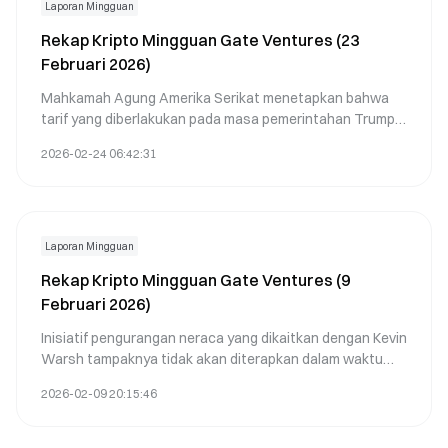
Laporan Mingguan
Rekap Kripto Mingguan Gate Ventures (23
Februari 2026)
Mahkamah Agung Amerika Serikat menetapkan bahwa
tarif yang diberlakukan pada masa pemerintahan Trump
tidak sah, sehingga pengembalian dana dapat terjadi dan
2026-02-24 06:42:31
berpotensi mendorong pertumbuhan ekonomi nominal
dalam waktu singkat.
Laporan Mingguan
Rekap Kripto Mingguan Gate Ventures (9
Februari 2026)
Inisiatif pengurangan neraca yang dikaitkan dengan Kevin
Warsh tampaknya tidak akan diterapkan dalam waktu
dekat, meskipun kemungkinan jalur pelaksanaan tetap
2026-02-09 20:15:46
terbuka untuk jangka menengah hingga jangka panjang.