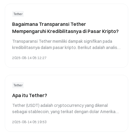
Tether
Bagaimana Transparansi Tether
Mempengaruhi Kredibilitasnya di Pasar Kripto?
Transparansi Tether memiliki dampak signifikan pada
kredibilitasnya dalam pasar kripto. Berikut adalah analisis
detail berdasarkan perkembangan terkini dan pendapat
2025-08-14 05:12:27
para ahli:
Tether
Apa itu Tether?
Tether (USDT) adalah cryptocurrency yang dikenal
sebagai stablecoin, yang terikat dengan dolar Amerika
Serikat dengan rasio 1:1. Ini berarti bahwa setiap token
2025-08-14 05:19:53
USDT dirancang untuk bernilai satu dolar AS,
memberikan nilai stabil di dunia kripto yang volatile.