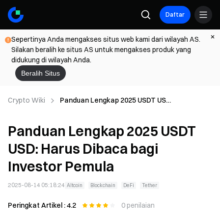
Daftar
Sepertinya Anda mengakses situs web kami dari wilayah AS.
Silakan beralih ke situs AS untuk mengakses produk yang
didukung di wilayah Anda.
Beralih Situs
Crypto Wiki
Panduan Lengkap 2025 USDT USD:
Harus Dibaca bagi Investor
Pemula
Panduan Lengkap 2025 USDT
USD: Harus Dibaca bagi
Investor Pemula
2025-08-14 05:18:24
Altcoin
Blockchain
DeFi
Tether
Peringkat Artikel : 4.2
0 penilaian