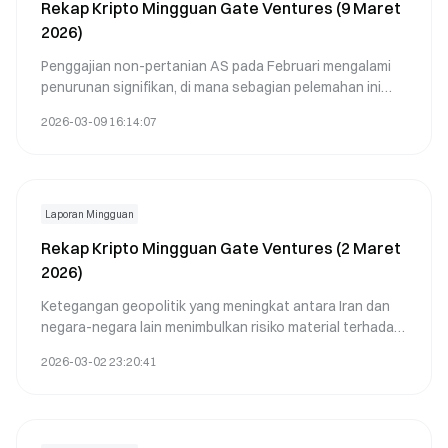
Rekap Kripto Mingguan Gate Ventures (9 Maret
2026)
Penggajian non-pertanian AS pada Februari mengalami
penurunan signifikan, di mana sebagian pelemahan ini
dikaitkan dengan distorsi statistik dan faktor eksternal
2026-03-09 16:14:07
bersifat sementara.
Laporan Mingguan
Rekap Kripto Mingguan Gate Ventures (2 Maret
2026)
Ketegangan geopolitik yang meningkat antara Iran dan
negara-negara lain menimbulkan risiko material terhadap
perdagangan global, dengan potensi dampak berupa
2026-03-02 23:20:41
gangguan rantai pasok, lonjakan harga komoditas, serta
perubahan alokasi modal di tingkat global.