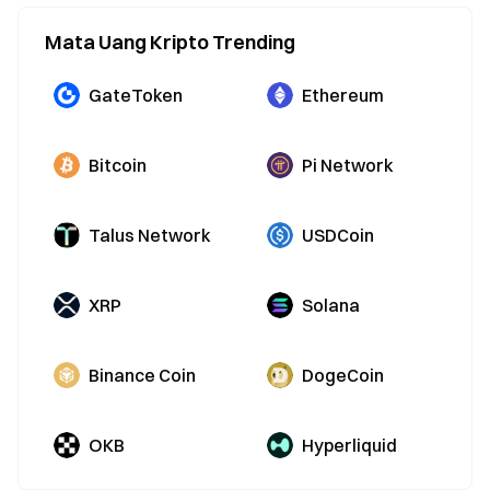
Mata Uang Kripto Trending
GateToken
Ethereum
Bitcoin
Pi Network
Talus Network
USDCoin
XRP
Solana
Binance Coin
DogeCoin
OKB
Hyperliquid