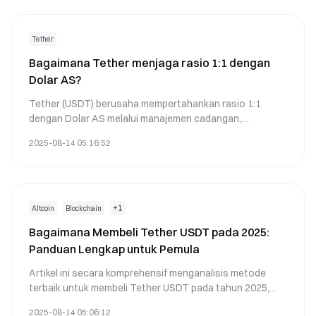
Tether
Bagaimana Tether menjaga rasio 1:1 dengan
Dolar AS?
Tether (USDT) berusaha mempertahankan rasio 1:1
dengan Dolar AS melalui manajemen cadangan,
mekanisme pasar, dan transparansi. Berikut adalah
2025-08-14 05:16:52
penjelasan rinci tentang bagaimana tujuan ini dicapai:
+
1
Altcoin
Blockchain
Bagaimana Membeli Tether USDT pada 2025:
Panduan Lengkap untuk Pemula
Artikel ini secara komprehensif menganalisis metode
terbaik untuk membeli Tether USDT pada tahun 2025,
menyediakan panduan rinci bagi pemula. Artikel ini
2025-08-14 05:06:12