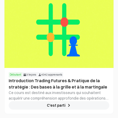
spot, sans avoir à emprunter des actifs, à déposer une
marge ou à gérer eux-mêmes la position des contrats. Les
ETF se caractérisent par un niveau de risque et une
volatilité élevés, ce qui les rend plus adaptés aux
utilisateurs capables d’évaluer précisément les tendances
du marché à court terme.
Débutant
3
leçons
4342
apprenants
Introduction Trading Futures & Pratique de la
stratégie : Des bases à la grille et à la martingale
Ce cours est destiné aux investisseurs qui souhaitent
acquérir une compréhension approfondie des opérations
sur contrats à terme tout en maîtrisant des stratégies
C'est parti
pratiques. Grâce à un parcours d'apprentissage étape par
étape, vous commencerez rapidement à trader des