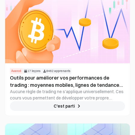
Avancé
17
leçons
8462
apprenants
Outils pour améliorer vos performances de
trading : moyennes mobiles, lignes de tendance
Aucune règle de trading ne s'applique universellement. Ces
et indicateurs
cours vous permettent de développer votre propre
stratégie de trading, de la tester et de l'optimiser
C'est parti
concrètement.