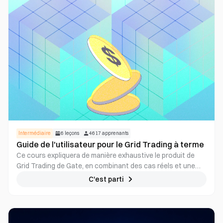
Intermédiaire
6
leçons
4617
apprenants
Guide de l'utilisateur pour le Grid Trading à terme
Ce cours expliquera de manière exhaustive le produit de
Grid Trading de Gate, en combinant des cas réels et une
analyse des stratégies, aidant les utilisateurs à maîtriser
C'est parti
comment arbitrer efficacement sur des marchés volatils
grâce à des stratégies de Grid Trading automatisées,
s'adaptant au marché crypto en toutes saisons.