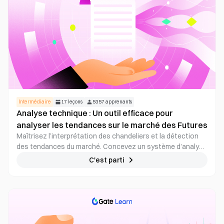
Intermédiaire
17
leçons
5357
apprenants
Analyse technique : Un outil efficace pour
analyser les tendances sur le marché des Futures
Maîtrisez l’interprétation des chandeliers et la détection
des tendances du marché. Concevez un système d’analyse
technique solide afin de prendre des décisions de trading
C'est parti
avisées