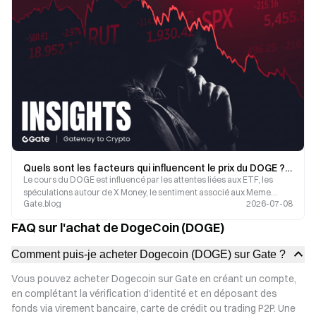
Quels sont les facteurs qui influencent le prix du DOGE ? Analyse complète des attentes liées aux ETF, de X Money et du sentiment du marché
Le cours du DOGE est influencé par les attentes liées aux ETF, les
spéculations autour de X Money, le sentiment associé aux Meme
Gate.blog
2026-07-08
Coins et la liquidité, tandis que sa valeur à long terme dépend des cas
d’usage concrets et des flux de capitaux.
FAQ sur l'achat de DogeCoin (DOGE)
Comment puis-je acheter Dogecoin (DOGE) sur Gate ?
Vous pouvez acheter Dogecoin sur Gate en créant un compte,
en complétant la vérification d'identité et en déposant des
fonds via virement bancaire, carte de crédit ou trading P2P. Une