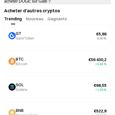
acheter DOGE sur Gate ?
Acheter d’autres cryptos
Trending
Nouveau
Gagnants
GT
€5,86
GateToken
0,00 %
BTC
€56 430,2
Bitcoin
+0,48 %
SOL
€66,55
Solana
+1,09 %
BNB
€522,8