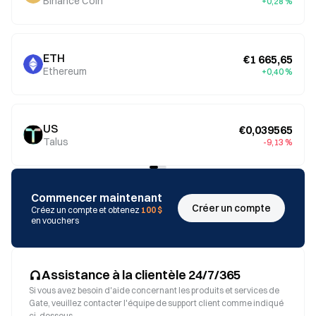
Binance Coin
+0,28 %
ETH
€1 665,65
Ethereum
+0,40 %
US
€0,039565
Talus
-9,13 %
Commencer maintenant
Créer un compte
Créez un compte et obtenez
100 $
en vouchers
Assistance à la clientèle 24/7/365
Si vous avez besoin d'aide concernant les produits et services de
Gate, veuillez contacter l'équipe de support client comme indiqué
ci-dessous.