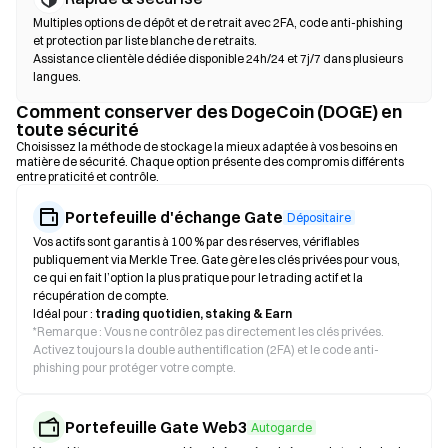
Multiples options de dépôt et de retrait avec 2FA, code anti-phishing
et protection par liste blanche de retraits.
Assistance clientèle dédiée disponible 24h/24 et 7j/7 dans plusieurs
langues.
Comment conserver des DogeCoin (DOGE) en
toute sécurité
Choisissez la méthode de stockage la mieux adaptée à vos besoins en
matière de sécurité. Chaque option présente des compromis différents
entre praticité et contrôle.
Portefeuille d'échange Gate
Dépositaire
Vos actifs sont garantis à 100 % par des réserves, vérifiables
publiquement via Merkle Tree. Gate gère les clés privées pour vous,
ce qui en fait l’option la plus pratique pour le trading actif et la
récupération de compte.
Idéal pour :
trading quotidien, staking & Earn
*
Remarque : Vous ne contrôlez pas directement les clés privées.
Activez toujours la double authentification (2FA) et le code anti-
phishing pour protéger votre compte.
Portefeuille Gate Web3
Autogarde