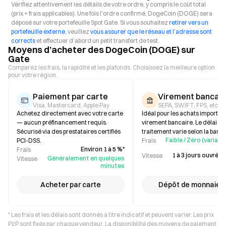
Vérifiez attentivement les détails de votre ordre, y compris le coût total
(prix + frais applicables). Une fois l'ordre confirmé, DogeCoin (DOGE) sera
déposé sur votre portefeuille Spot Gate. Si vous souhaitez
retirer vers un
portefeuille externe
, veuillez
vous assurer que le réseau et l’adresse sont
corrects
et effectuer d’abord un petit transfert de test.
Moyens d’acheter des DogeCoin (DOGE) sur
Gate
Comparez les frais, la rapidité et les plafonds. Choisissez la meilleure option
pour votre région.
Paiement par carte
Virement bancair
Visa, Mastercard, Apple Pay
SEPA, SWIFT, FPS, etc.
Achetez directement avec votre carte
Idéal pour les achats importan
— aucun préfinancement requis.
virement bancaire. Le délai de
Sécurisé via des prestataires certifiés
traitement varie selon la banq
Faible / Zéro (variabl
PCI-DSS.
Frais
Environ 1 à 5 %*
Frais
1 à 3 jours ouvrés (
Vitesse
Généralement en quelques
Vitesse
minutes
Acheter par carte
Dépôt de monnaie f
* Les frais et les délais sont donnés à titre indicatif et peuvent varier. Les prix
P2P sont fixés par chaque vendeur. La disponibilité des moyens de paiement