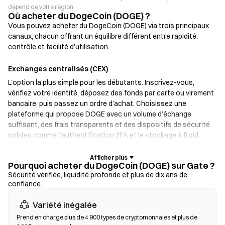
dépend de votre région.
Où acheter du DogeCoin (DOGE) ?
Vous pouvez acheter du DogeCoin (DOGE) via trois principaux
canaux, chacun offrant un équilibre différent entre rapidité,
contrôle et facilité d’utilisation.
Exchanges centralisés (CEX)
L’option la plus simple pour les débutants. Inscrivez-vous,
vérifiez votre identité, déposez des fonds par carte ou virement
bancaire, puis passez un ordre d’achat. Choisissez une
plateforme qui propose DOGE avec un volume d’échange
suffisant, des frais transparents et des dispositifs de sécurité
solides comme l’authentification 2FA et le stockage à froid.
Portefeuilles crypto
Pourquoi acheter du DogeCoin (DOGE) sur Gate ?
Pour les utilisateurs qui privilégient l’auto-garde. Les
Sécurité vérifiée, liquidité profonde et plus de dix ans de
confiance.
portefeuilles non custodial vous permettent de conserver vos
clés privées et d’échanger des tokens directement depuis
Variété inégalée
l’interface du portefeuille. Certains portefeuilles prennent aussi
en charge un on-ramp fiat, permettant d’acheter des DOGE par
Prend en charge plus de 4 900 types de cryptomonnaies et plus de