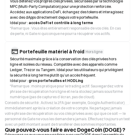
Vous détenez vos propres clés privées, sécurisées par la technologie
MPC (Multi-Party Computation) pour une protection renforcée.
Accédez aux applications DeFi, échangez des tokens et interagissez
avec des dApps directement depuis votre portefeuille.
Idéal pour :
accès DeFi et contrôle à long terme
*
Remarque : Vous êtes entièrement responsable de vos clés. En cas
de perte, ni Gate ni quiconque ne pourra récupérer vos actifs.
Portefeuille matériel à froid
Hors ligne
Sécurité maximale grâce à la conservation des clés privées hors
ligne et isolées du réseau. Compatible avec des appareils comme
Ledger, Trezor ou Tangem. Idéal pour les utilisateurs qui privilégient
la sécurité à long terme plutôt qu’un accès fréquent.
Idéal pour :
gros portefeuilles et HODLing
*
Remarque : moins pratique pour le trading actif. Sauvegardez votre
phrase de récupération hors ligne et ne la stockez jamais sous forme
numérique (pas de captures d’écran, pas de cloud).
Conseils de sécurité : Activez la 2FA (par exemple, Google Authenticator)
immédiatement après la création de votre compte. Ne partagez jamais
votre phrase de récupération ou vos clés privées avec qui que ce soit — le
personnel de Gate ne vous les demandera jamais. Effectuez toujours un test
avec un petit montant avant de transférer des sommes importantes.
Que pouvez-vous faire avec DogeCoin (DOGE) ?
Découvrez ce que vous pouvez faire avec vos DOGE dans l’ensemble de