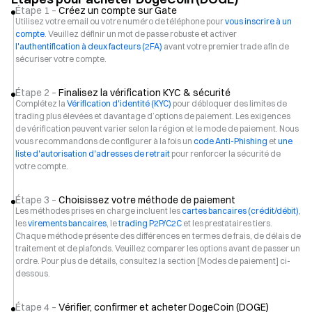
Étape 1 –
Créez un compte sur Gate
Utilisez votre email ou votre numéro de téléphone pour
vous inscrire à un
compte
. Veuillez définir un mot de passe robuste et activer
l'authentification à deux facteurs (2FA)
avant votre premier trade afin de
sécuriser votre compte.
Étape 2 –
Finalisez la vérification KYC & sécurité
Complétez la
Vérification d'identité (KYC)
pour débloquer des limites de
trading plus élevées et davantage d’options de paiement. Les exigences
de vérification peuvent varier selon la région et le mode de paiement. Nous
vous recommandons de configurer à la fois un
code Anti-Phishing
et
une
liste d'autorisation d'adresses de retrait
pour renforcer la sécurité de
votre compte.
Étape 3 –
Choisissez votre méthode de paiement
Les méthodes prises en charge incluent les
cartes bancaires (crédit/débit)
,
les
virements bancaires
, le
trading P2P/C2C
et les prestataires tiers.
Chaque méthode présente des différences en termes de frais, de délais de
traitement et de plafonds. Veuillez comparer les options avant de passer un
ordre. Pour plus de détails, consultez la section [Modes de paiement] ci-
dessous.
Étape 4 –
Vérifier, confirmer et acheter DogeCoin (DOGE)