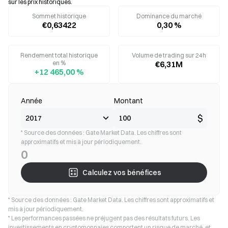
sur les prix historiques.
Sommet historique
Dominance du marché
€0,63422
0,30 %
Rendement total historique
Volume de trading sur 24h
en %
€6,31M
+12 465,00 %
Année
Montant
$
* Source des données : Gate Market Data. Les chiffres sont
approximatifs et mis à jour périodiquement.
0
Calculez vos bénéfices
* Source des données : Gate Market Data. Les chiffres sont approximatifs et
mis à jour périodiquement.
* Les performances passées ne préjugent pas des résultats futurs. Les
investissements en cryptomonnaies comportent un risque de marché, et