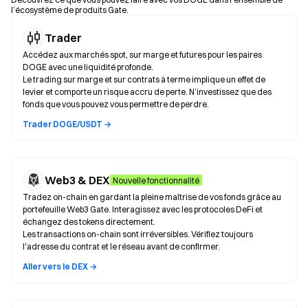
l’écosystème de produits Gate.
Trader
Accédez aux marchés spot, sur marge et futures pour les paires
DOGE avec une liquidité profonde.
Le trading sur marge et sur contrats à terme implique un effet de
levier et comporte un risque accru de perte. N’investissez que des
fonds que vous pouvez vous permettre de perdre.
Trader DOGE/USDT →
Web3 & DEX
Nouvelle fonctionnalité
Tradez on-chain en gardant la pleine maîtrise de vos fonds grâce au
portefeuille Web3 Gate. Interagissez avec les protocoles DeFi et
échangez des tokens directement.
Les transactions on-chain sont irréversibles. Vérifiez toujours
l'adresse du contrat et le réseau avant de confirmer.
Aller vers le DEX →