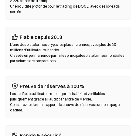
2 220 paires de trading.
carte bancaire sans passer par un exchange. Sauvegardez
Une liquidité profonde pour le trading de DOGE, avec des spreads
toujours votre phrase seed et vérifiez les adresses de contrat
serrés.
avant de confirmer une transaction.
Échanges décentralisés (DEX)
Fiable depuis 2013
Tradez en peer-to-peer sans intermédiaires. Les DEX utilisent
des smart contracts pour exécuter les swaps on-chain, sans
L’une des plateformes crypto les plus anciennes, avec plus de 20
millions d’utilisateurs inscrits.
inscription ni vérification d’identité. Connectez un wallet
Classée en permanence parmi les principales plateformes mondiales
compatible, sélectionnez votre paire de tokens, définissez la
par volume de transactions.
tolérance de slippage puis confirmez le swap. Des frais de gas
s’appliquent et les prix peuvent différer des marchés centralisés
en raison de la profondeur de liquidité. La majorité de l’activité
sur les DEX se déroule sur des blockchains compatibles EVM
Preuve de réserves à 100 %
comme Ethereum, BNB Chain et Polygon.
Les actifs des utilisateurs sont garantis à 1:1 et vérifiables
publiquement grâce à l’audit par arbre de Merkle.
Consultez le dernier rapport de preuve de réserves sur notre page
dédiée.
Rapide & sécurisé