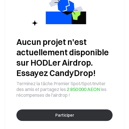
Aucun projet n'est
actuellement disponible
sur HODLer Airdrop.
Essayez CandyDrop!
Terminez la tâche Premier Spot/Spot/Inviter
des amis et partagez les
2 850 000 AEON
les
récompenses de l'airdrop !
Participer