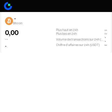
Bitcoin
Plus haut en 24h
--
0,00
Plus bas en 24h
--
-
--
Volume de transactions sur 24h (BTC)
-
Chiffre d'affaires sur 24h (USDT)
--
-