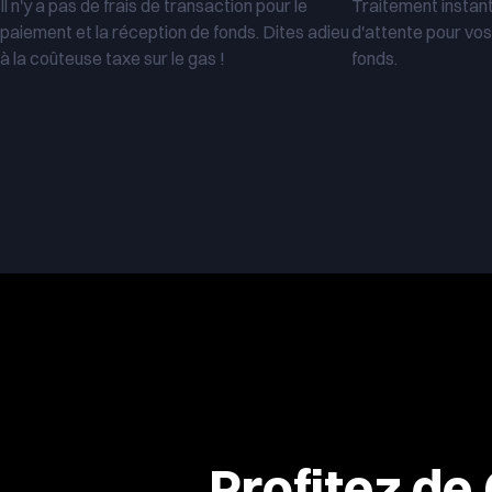
Il n'y a pas de frais de transaction pour le
Traitement instan
paiement et la réception de fonds. Dites adieu
d'attente pour vos
à la coûteuse taxe sur le gas !
fonds.
Profitez de