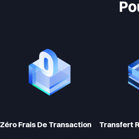
Po
Zéro Frais De Transaction
Transfert 