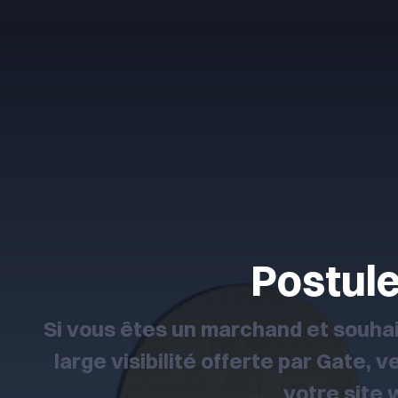
Postul
Si vous êtes un marchand et souhai
large visibilité offerte par Gate, 
votre site 