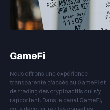
GameFi
Nous offrons une expérience
transparente d'accès au GameFi et
de trading des cryptoactifs qui s'y
rapportent. Dans le canal GameFi,
vous découvrirez les nouvelles