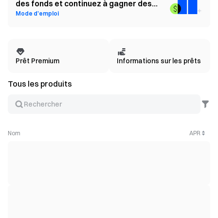
des fonds et continuez à gagner des
Mode d'emploi
récompenses en staking de l'GTETH
Prêt Premium
Informations sur les prêts
Tous les produits
Nom
APR