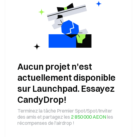
Aucun projet n'est
actuellement disponible
sur Launchpad. Essayez
CandyDrop!
Terminez la tâche Premier Spot/Spot/Inviter
des amis et partagez les
2 850 000 AEON
les
récompenses de l'airdrop !