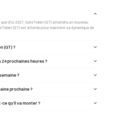
BTC, ETH ou GT
couvrant 150 millions de commerçants
hez plus de 150
Visa dans le monde. Profitez de
isa à travers
l’absence de frais annuels et d’une
avantages les
procédure de demande rapide.
t que d'ici 2027, GateToken (GT) atteindra un nouveau 
 faire la
Découvrez les avantages et les
dernières actualités de Gate Card.
teToken (GT) est attendu pour maintenir sa dynamique de 
en (GT) ?
s 24 prochaines heures ?
 semaine ?
maine prochaine ?
-ce qu'il va monter ?