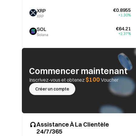
€0.8955
XRP
+1.30%
XRP
€64.21
SOL
+2.37%
Solana
Commencer maintenant
$100
Inscrivez-vous et obtenez
Voucher
Créer un compte
Assistance À La Clientèle
24/7/365