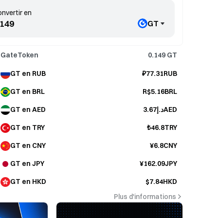
nvertir en
GT
GateToken
0.149
GT
GT en RUB
₽77.31RUB
GT en BRL
R$5.16BRL
GT en AED
د.إ3.67AED
GT en TRY
₺46.8TRY
GT en CNY
¥6.8CNY
GT en JPY
¥162.09JPY
GT en HKD
$7.84HKD
Plus d'informations