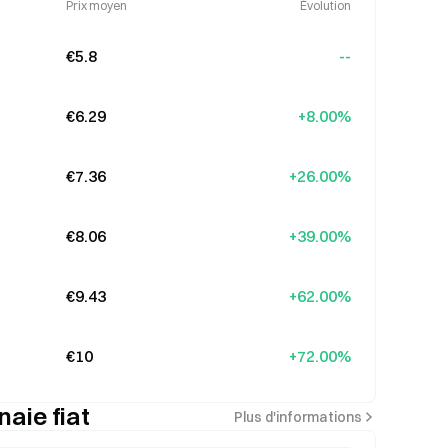
Prix moyen
Évolution
€5.8
--
€6.29
+8.00%
€7.36
+26.00%
€8.06
+39.00%
€9.43
+62.00%
€10
+72.00%
aie fiat
Plus d'informations