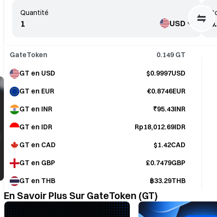
Quantité
Co
USD
GateToken
0.149
GT
GT en USD
$0.9997USD
GT en EUR
€0.8746EUR
GT en INR
₹95.43INR
GT en IDR
Rp18,012.69IDR
GT en CAD
$1.42CAD
GT en GBP
£0.7479GBP
GT en THB
฿33.29THB
En Savoir Plus Sur GateToken (GT)