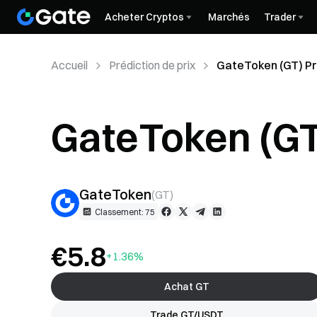
Acheter Cryptos
Marchés
Trader
Accueil
Prédiction de prix
GateToken (GT) Pré
GateToken (GT)
GateToken
(
GT
)
Classement: 75
€5.8
+1.36%
Achat GT
Trade GT/USDT