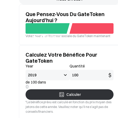
Que Pensez-Vous Du GateToken
Aujourd'hui ?
Votez pour voir l'humeur sociale du GateToken maintenant
Oui
Mauvais
Calculez Votre Bénéfice Pour
GateToken
Year
Quantité
$
de 100 dans
0
Calculer
*Le bénéfice prévu est calculé en fonction du prix moyen des
jetons de cette année. Veuillez noter qu'il ne s'agit pas de
conseils financiers.