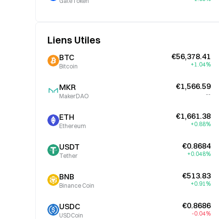
GateToken
Liens Utiles
€56,378.41
BTC
+1.04%
Bitcoin
€1,566.59
MKR
--
MakerDAO
€1,661.38
ETH
+0.88%
Ethereum
€0.8684
USDT
+0.048%
Tether
€513.83
BNB
+0.91%
Binance Coin
€0.8686
USDC
-0.04%
USDCoin