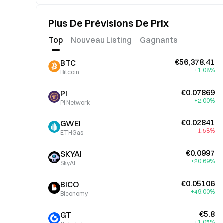
Plus De Prévisions De Prix
Top
Nouveau Listing
Gagnants
€56,378.41
BTC
+1.08%
Bitcoin
€0.07869
PI
+2.00%
Pi Network
€0.02841
GWEI
-1.58%
ETHGas
€0.0997
SKYAI
+20.69%
SkyAI
€0.05106
BICO
+49.00%
Biconomy
€5.8
GT
+1.05%