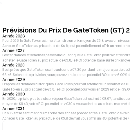
Prévisions Du Prix De GateToken (GT)
Année 2026
Pour 2026, le GateToken estime atteindre un prix moyen de €5.8, avec un niveau 
Acheter GateToken au prix actuel de €5.8 peut potentiellement offrir un rendeme
Année 2027
Les tendances et schémas passés indiquent que le GateToken pourrait atteindre u
acheter le GateToken au prix actuel de €5.8, le ROI potentiel basé sur le prix mo
Année 2028
Il est prévu que GateToken oscille autour de €7.36 pendant la majeure partie 
€8.76. Selon cette prévision, vous pouvez anticiper un potentiel ROI de +26.00% 
Année 2029
D'après les données historiques, GateToken pourrait atteindre un sommet de €10.
GateToken au prix actuel de €5.8, le ROI potentiel pour vous en 2029 est de +39.
Année 2030
En 2030, le prix le plus bas observé pour GateToken est estimé à €8.67, tandis que l
moyen de €9.43, votre ROI potentiel en 2030 si vous achetez au prix du marché d
Année 2031
En suivant le sentiment du marché des années précédentes, GateToken devrait é
Acheter GateToken au prix actuel de €5.8 devrait vous offrir un ROI potentiel de