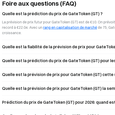
Foire aux questions (FAQ)
paiements directs en USDT, BTC, ETH et
directement avec USDT, 
GT, tout en offrant jusqu’à 8 % de
et bénéficiez d’un accès c
cashback sur les achats, rendant ainsi les
millions de commerçants V
Quelle est la prédiction du prix de GateToken (GT) ?
actifs numériques véritablement
le monde. Découvrez les 
La prévision de prix futur pour GateToken (GT) est de €10. On prévoi
utilisables.
plus récents et comment en
demande.
record à €22.04. Avec un 
rang en capitalisation de marché
 de 75, Ga
croissance.
Quelle est la fiabilité de la prévision de prix pour GateTok
Quelle est la prédiction du prix de GateToken (GT) pour le
Quelle est la prévision de prix pour GateToken (GT) cette
Quelle est la prévision de prix pour GateToken (GT) la se
Prédiction du prix de GateToken (GT) pour 2026: quand est