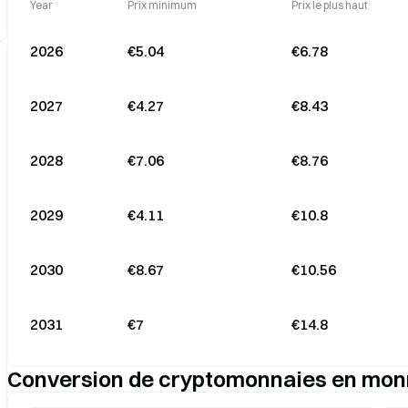
Year
Prix minimum
Prix le plus haut
2026
€5.04
€6.78
2027
€4.27
€8.43
2028
€7.06
€8.76
2029
€4.11
€10.8
2030
€8.67
€10.56
2031
€7
€14.8
Conversion de cryptomonnaies en monn