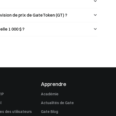
évision de prix de GateToken (GT) ?
lle 1 000 $ ?
Apprendre
IP
Académie
l
Actualités de Gate
s des utilisateurs
Gate Blog