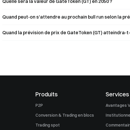
Quelle sera la valeur de GateToken (GT) en 2050 ?
Quand peut-on s'attendre au prochain bull run selon la pr
Quand la prévision de prix de GateToken (GT) atteindra-t-e
Produits
Services
P2P
Avantages V
Conversion & Trading en blocs
Institutionne
Trading spot
Commentaire