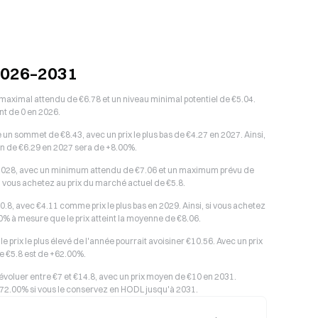
 2026–2031
maximal attendu de €6.78 et un niveau minimal potentiel de €5.04.
nt de 0 en 2026.
n sommet de €8.43, avec un prix le plus bas de €4.27 en 2027. Ainsi,
yen de €6.29 en 2027 sera de +8.00%.
de 2028, avec un minimum attendu de €7.06 et un maximum prévu de
si vous achetez au prix du marché actuel de €5.8.
8, avec €4.11 comme prix le plus bas en 2029. Ainsi, si vous achetez
00% à mesure que le prix atteint la moyenne de €8.06.
e prix le plus élevé de l'année pourrait avoisiner €10.56. Avec un prix
e €5.8 est de +62.00%.
voluer entre €7 et €14.8, avec un prix moyen de €10 en 2031.
 +72.00% si vous le conservez en HODL jusqu'à 2031.