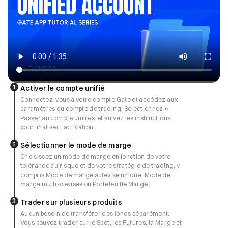
1
Activer le compte unifié
Connectez-vous à votre compte Gate et accédez aux
paramètres du compte de trading. Sélectionnez «
Passer au compte unifié » et suivez les instructions
pour finaliser l’activation.
2
Sélectionner le mode de marge
Choisissez un mode de marge en fonction de votre
tolérance au risque et de votre stratégie de trading, y
compris Mode de marge à devise unique, Mode de
marge multi-devises ou Portefeuille Marge.
3
Trader sur plusieurs produits
Aucun besoin de transférer des fonds séparément.
Vous pouvez trader sur le Spot, les Futures, la Marge et