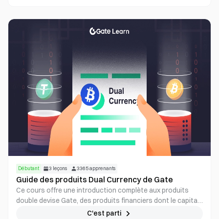
Débutant
3
leçons
3365
apprenants
Guide des produits Dual Currency de Gate
Ce cours offre une introduction complète aux produits
double devise Gate, des produits financiers dont le capital
n’est pas garanti, à revenu variable, et reposant sur des
C'est parti