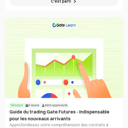
C'est parti
chevronné, les monnaies mimées ont pris d'assaut le
monde et font la une des journaux dans le monde entier. Ce
cours vous permettra d'acquérir une connaissance
approfondie des monnaies mimétiques, notamment de leur
histoire, de leur utilité, de l'analyse de la communauté et
des développements futurs. Préparez-vous à explorer le
monde excitant et imprévisible des monnaies mèmes !
Débutant
6
leçons
6800
apprenants
Guide du trading Gate Futures - Indispensable
pour les nouveaux arrivants
Approfondissez votre compréhension des contrats à