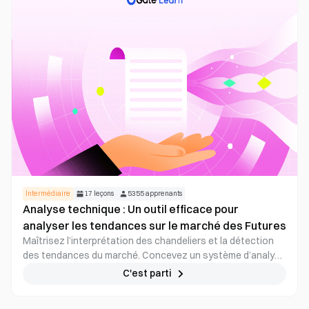
Intermédiaire
17
leçons
5355
apprenants
Analyse technique : Un outil efficace pour
analyser les tendances sur le marché des Futures
Maîtrisez l’interprétation des chandeliers et la détection
des tendances du marché. Concevez un système d’analyse
technique solide afin de prendre des décisions de trading
C'est parti
avisées