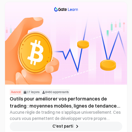
Avancé
17
leçons
8460
apprenants
Outils pour améliorer vos performances de
trading : moyennes mobiles, lignes de tendance
Aucune règle de trading ne s'applique universellement. Ces
et indicateurs
cours vous permettent de développer votre propre
stratégie de trading, de la tester et de l'optimiser
C'est parti
concrètement.