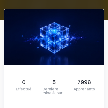
0
5
7996
Effectué
Dernière
Apprenants
mise à jour