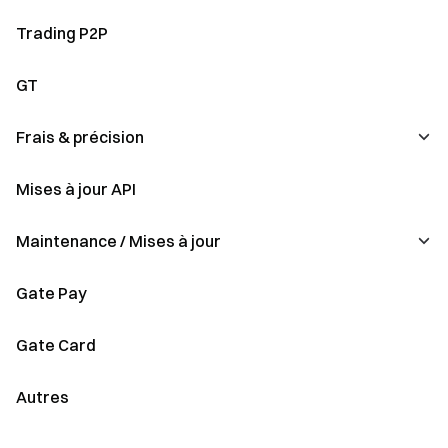
Soft Staking
Regroupement des actifs ETF
Trading P2P
Un levier smart
Événements ETF
GT
Investissement dual
Autres
Frais & précision
Auto-Invest
Mises à jour API
Frais
Fonds quantitatif
Précision
Maintenance / Mises à jour
Épargne fiat
Gate Pay
Dépôt et retrait
Changement de nom du token
Gate Card
Mises à niveau du moteur de trading
Autres
Mises à jour