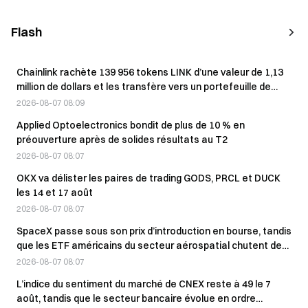
Flash
Chainlink rachète 139 956 tokens LINK d’une valeur de 1,13
million de dollars et les transfère vers un portefeuille de
réserve
2026-08-07 08:09
Applied Optoelectronics bondit de plus de 10 % en
préouverture après de solides résultats au T2
2026-08-07 08:07
OKX va délister les paires de trading GODS, PRCL et DUCK
les 14 et 17 août
2026-08-07 08:07
SpaceX passe sous son prix d’introduction en bourse, tandis
que les ETF américains du secteur aérospatial chutent de
plus de 20 % en un mois
2026-08-07 08:07
L’indice du sentiment du marché de CNEX reste à 49 le 7
août, tandis que le secteur bancaire évolue en ordre