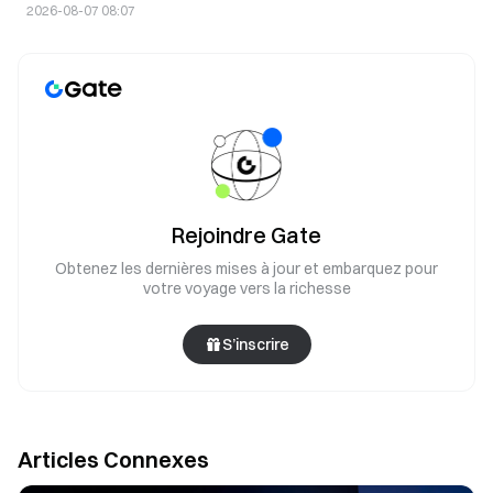
dispersé.
2026-08-07 08:07
Rejoindre Gate
Obtenez les dernières mises à jour et embarquez pour
votre voyage vers la richesse
S’inscrire
Articles Connexes