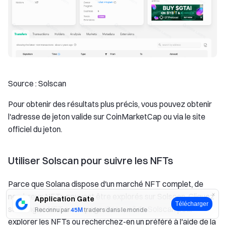
Source : Solscan
Pour obtenir des résultats plus précis, vous pouvez obtenir
l'adresse de jeton valide sur CoinMarketCap ou via le site
officiel du jeton.
Utiliser Solscan pour suivre les NFTs
Parce que Solana dispose d'un marché NFT complet, de
nombreux NFTs peuvent être explorés sur Solscan. Cliquez
Application Gate
Télécharger
sur l'onglet NFT sur la page d'accueil de Solscan pour
Reconnu par
45M
traders dans le monde
explorer les NFTs ou recherchez-en un préféré à l'aide de la