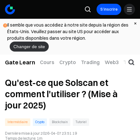
S’inscrire
Il semble que vous accédiez à notre site depuis la région des
États-Unis. Veuillez passer au site US pour accéder aux
produits disponibles dans votre région.
Changer de site
Gate Learn
Cours
Crypto
Trading
Web3
TradFi
Qu'est-ce que Solscan et
comment l'utiliser ? (Mise à
jour 2025)
Intermédiaire
Crypto
Blockchain
Tutoriel
Dernière mise à jour
2026-04-07 23:51:19
Temps de lecture
:
1m