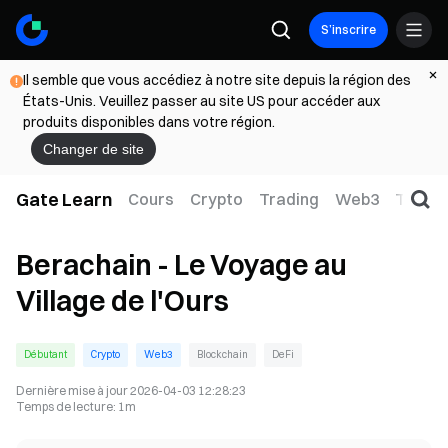
S’inscrire
Il semble que vous accédiez à notre site depuis la région des
États-Unis. Veuillez passer au site US pour accéder aux
produits disponibles dans votre région.
Changer de site
Gate Learn
Cours
Crypto
Trading
Web3
TradFi
Berachain - Le Voyage au
Village de l'Ours
Débutant
Crypto
Web3
Blockchain
DeFi
Dernière mise à jour
2026-04-03 12:28:23
Temps de lecture
:
1m