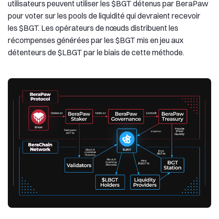
utilisateurs peuvent utiliser les $BGT détenus par BeraPaw
pour voter sur les pools de liquidité qui devraient recevoir
les $BGT. Les opérateurs de nœuds distribuent les
récompenses générées par les $BGT mis en jeu aux
détenteurs de $LBGT par le biais de cette méthode.