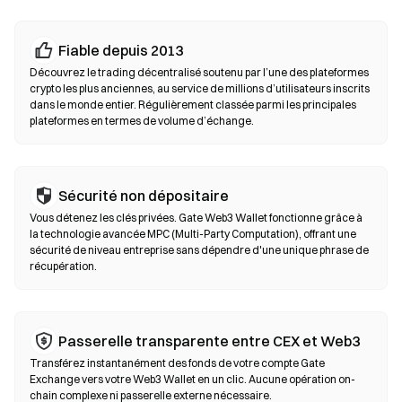
Échanges décentralisés (DEX)
Fiable depuis 2013
Tradez en peer-to-peer sans intermédiaires. Les DEX utilisent
Découvrez le trading décentralisé soutenu par l’une des plateformes
des smart contracts pour exécuter les swaps on-chain, sans
crypto les plus anciennes, au service de millions d’utilisateurs inscrits
dans le monde entier. Régulièrement classée parmi les principales
inscription ni vérification d’identité. Connectez un wallet
plateformes en termes de volume d’échange.
compatible, sélectionnez votre paire de tokens, définissez la
tolérance de slippage puis confirmez le swap. Des frais de gas
s’appliquent et les prix peuvent différer des marchés centralisés
en raison de la profondeur de liquidité. La majorité de l’activité
Sécurité non dépositaire
sur les DEX se déroule sur des blockchains compatibles EVM
Vous détenez les clés privées. Gate Web3 Wallet fonctionne grâce à
comme Ethereum, BNB Chain et Polygon.
la technologie avancée MPC (Multi-Party Computation), offrant une
sécurité de niveau entreprise sans dépendre d'une unique phrase de
récupération.
Passerelle transparente entre CEX et Web3
Transférez instantanément des fonds de votre compte Gate
Exchange vers votre Web3 Wallet en un clic. Aucune opération on-
chain complexe ni passerelle externe nécessaire.