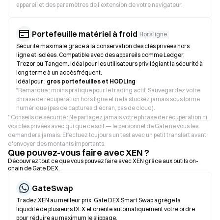
appareil et des paramètres de l’extension de votre navigateur.
Portefeuille matériel à froid
Hors ligne
Sécurité maximale grâce à la conservation des clés privées hors
ligne et isolées. Compatible avec des appareils comme Ledger,
Trezor ou Tangem. Idéal pour les utilisateurs privilégiant la sécurité à
long terme à un accès fréquent.
Idéal pour :
gros portefeuilles et HODLing
*
Remarque : moins pratique pour le trading actif. Sauvegardez votre
phrase de récupération hors ligne et ne la stockez jamais sous forme
numérique (pas de captures d’écran, pas de cloud).
* Conseils de sécurité : Ne partagez jamais votre phrase de récupération ni
vos clés privées avec qui que ce soit — le personnel de Gate ne vous les
demandera jamais. Effectuez toujours un test avec un petit transfert avant
d'envoyer des montants importants.
Que pouvez-vous faire avec XEN ?
Découvrez tout ce que vous pouvez faire avec XEN grâce aux outils on-
chain de Gate DEX.
GateSwap
Tradez XEN au meilleur prix. Gate DEX Smart Swap agrège la
liquidité de plusieurs DEX et oriente automatiquement votre ordre
pour réduire au maximum le slippage.