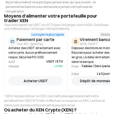
façon sécurisée et ne la partagez jamais avec qui que ce soit—le
personnel de Gate ne vous demandera jamais votre phrase de
récupération.
Moyens d’alimenter votre portefeuille pour
trader XEN
Vous avez besoin de USDT ou d’ETH pour échanger contre XEN. Choisissez
une méthode pour recharger votre portefeuille.
Le moyen le plus rapide
Montant 
Paiement par carte
Virement bancair
Visa, MC, Apple Pay
SEPA, SWIFT
Achetez des USDT directement avec
Déposez des fonds en monnai
votre carte. Aucun préfinancement
fiduciaire pour acheter des st
requis. Sécurisé PCI-DSS.
en gros. Le délai de traitement
USDT / ETH
Actif
selon la banque.
~2 min
Faibles / Zéro (variable
Vitesse
Frais
1 à 3 jours 
Délai
Acheter USDT
Dépôt de monnaie f
* XEN n’est pas listé sur un CEX. Ces méthodes approvisionnent votre
portefeuille en USDT/ETH afin d’effectuer un swap sur un DEX. Les frais et
délais sont donnés à titre indicatif et peuvent varier.
Où acheter du XEN Crypto (XEN) ?