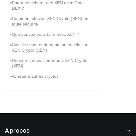
Pourquoi acheter des XEN avec Gate
DEX ?
Comment stocker XEN Crypto (XEN) en
toute sécurité
Que pouvez-vous faire avec XEN ?
Calculez vos rendements potentiels sur
XEN Crypto (XEN)
Dernières nouvelles liées à XEN Crypto
(XEN)
Acheter d’autres cryptos
A propos