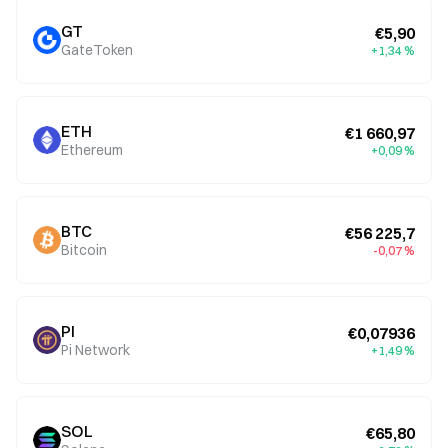
GT
€5,90
GateToken
+1,34 %
ETH
€1 660,97
Ethereum
+0,09 %
BTC
€56 225,7
Bitcoin
-0,07 %
PI
€0,07936
Pi Network
+1,49 %
SOL
€65,80