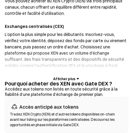
Vous pouvez acheter du XEN Crypto (XEN) via trois principaux
canaux, chacun offrant un équilibre différent entre rapidité,
contrôle et facilité d’utilisation.
Exchanges centralisés (CEX)
L’option la plus simple pour les débutants. Inscrivez-vous,
vérifiez votre identité, déposez des fonds par carte ou virement
bancaire, puis passez un ordre d’achat. Choisissez une
plateforme qui propose XEN avec un volume d’échange
suffisant, des frais transparents et des dispositifs de sécurité
solides comme l’authentification 2FA et le stockage à froid.
Portefeuilles crypto
Pourquoi acheter des XEN avec Gate DEX ?
Pour les utilisateurs qui privilégient l’auto-garde. Les
Accédez aux tokens non listés en toute sécurité grâce à la
fiabilité d’une plateforme d’échange de premier plan.
portefeuilles non custodial vous permettent de conserver vos
clés privées et d’échanger des tokens directement depuis
Accès anticipé aux tokens
l’interface du portefeuille. Certains portefeuilles prennent aussi
en charge un on-ramp fiat, permettant d’acheter des XEN par
Tradez XEN Crypto (XEN) et d’autres tokens disponibles on-chain
avant leur listing sur les plateformes centralisées. Découvrez les
carte bancaire sans passer par un exchange. Sauvegardez
opportunités en phase initiale via Gate DEX.
toujours votre phrase seed et vérifiez les adresses de contrat
avant de confirmer une transaction.