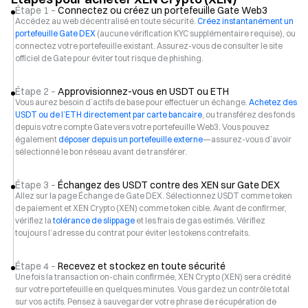
Étape 1 –
Connectez ou créez un portefeuille Gate Web3
Accédez au web décentralisé en toute sécurité.
Créez instantanément un
portefeuille Gate DEX
(aucune vérification KYC supplémentaire requise), ou
connectez votre portefeuille existant. Assurez-vous de consulter le site
officiel de Gate pour éviter tout risque de phishing.
Étape 2 –
Approvisionnez-vous en USDT ou ETH
Vous aurez besoin d’actifs de base pour effectuer un échange.
Achetez des
USDT ou de l’ETH directement par carte bancaire
, ou transférez des fonds
depuis votre compte Gate vers votre portefeuille Web3. Vous pouvez
également
déposer depuis un portefeuille externe
—assurez-vous d’avoir
sélectionné le bon réseau avant de transférer.
Étape 3 –
Échangez des USDT contre des XEN sur Gate DEX
Allez sur la page Échange de Gate DEX. Sélectionnez USDT comme token
de paiement et XEN Crypto (XEN) comme token cible. Avant de confirmer,
vérifiez la
tolérance de slippage
et les frais de gas estimés. Vérifiez
toujours l’adresse du contrat pour éviter les tokens contrefaits.
Étape 4 –
Recevez et stockez en toute sécurité
Une fois la transaction on-chain confirmée, XEN Crypto (XEN) sera crédité
sur votre portefeuille en quelques minutes. Vous gardez un contrôle total
sur vos actifs. Pensez à sauvegarder votre phrase de récupération de