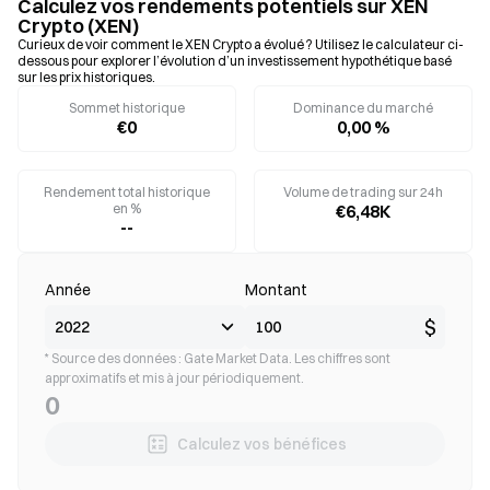
Calculez vos rendements potentiels sur XEN
Crypto (XEN)
Curieux de voir comment le XEN Crypto a évolué ? Utilisez le calculateur ci-
dessous pour explorer l’évolution d’un investissement hypothétique basé
sur les prix historiques.
Sommet historique
Dominance du marché
€0
0,00 %
Rendement total historique
Volume de trading sur 24h
en %
€6,48K
--
Année
Montant
$
* Source des données : Gate Market Data. Les chiffres sont
approximatifs et mis à jour périodiquement.
0
Calculez vos bénéfices