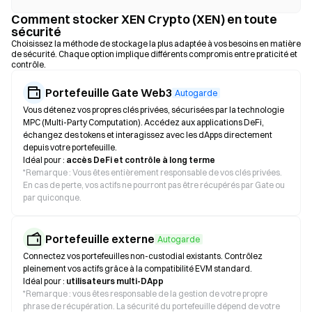
Comment stocker XEN Crypto (XEN) en toute
sécurité
Choisissez la méthode de stockage la plus adaptée à vos besoins en matière
de sécurité. Chaque option implique différents compromis entre praticité et
contrôle.
Portefeuille Gate Web3
Autogarde
Vous détenez vos propres clés privées, sécurisées par la technologie
MPC (Multi-Party Computation). Accédez aux applications DeFi,
échangez des tokens et interagissez avec les dApps directement
depuis votre portefeuille.
Idéal pour :
accès DeFi et contrôle à long terme
*
Remarque : Vous êtes entièrement responsable de vos clés privées.
En cas de perte, vos actifs ne pourront pas être récupérés par Gate ou
par quiconque.
Portefeuille externe
Autogarde
Connectez vos portefeuilles non-custodial existants. Contrôlez
pleinement vos actifs grâce à la compatibilité EVM standard.
Idéal pour :
utilisateurs multi-DApp
*
Remarque : vous êtes responsable de la gestion de votre propre
phrase de récupération. La sécurité du portefeuille dépend de votre