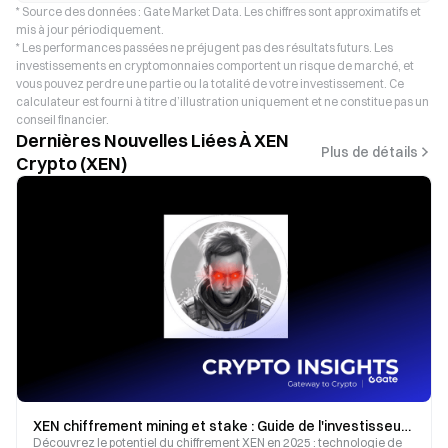
* Source des données : Gate Market Data. Les chiffres sont approximatifs et
mis à jour périodiquement.
* Les performances passées ne préjugent pas des résultats futurs. Les
investissements en cryptomonnaies comportent un risque de marché, et
vous pouvez perdre une partie ou la totalité de votre investissement. Ce
calculateur est fourni à titre d’illustration uniquement et ne constitue pas un
conseil financier.
Dernières Nouvelles Liées À XEN
Plus de détails
Crypto (XEN)
XEN chiffrement mining et stake : Guide de l'investisseur 2025
Découvrez le potentiel du chiffrement XEN en 2025 : technologie de