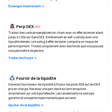
Échanger maintenant →
Perp DEX
Hot
Tradez des contrats perpétuels on-chain avec un effet de levier allant
jusqu’à 100x sur Gate DEX. Entièrement en self-custody avec une
liquidité élevée. Le trading à effet de levier comporte un risque de
perte important. Tradez uniquement avec des fonds que vous pouvez
vous permettre de perdre.
Trader les Perps →
Fournir de la liquidité
Devenez fournisseur de liquidité (LP) pour les pools XEN sur les DEX
pris en charge. Recevez une part des frais de transaction
directement sur votre portefeuille. Les rendements ne sont pas
garantis et une perte impermanente peut survenir.
Ajouter de la liquidité →