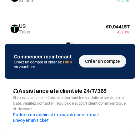
Solana
+2,72 %
US
€0,044157
Talus
-0,20 %
Commencer maintenant
Créer un compte
Créez un compte et obtenez
100 $
en vouchers
Assistance à la clientèle 24/7/365
Si vous avez besoin d'aide concernant les produits et services de
Gate, veuillez contacter l'équipe de support client comme indiqué
ci-dessous.
Parler à un administrateur
adresse e-mail
Envoyer un ticket