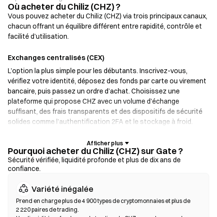
Où acheter du Chiliz (CHZ) ?
Vous pouvez acheter du Chiliz (CHZ) via trois principaux canaux,
chacun offrant un équilibre différent entre rapidité, contrôle et
facilité d’utilisation.
Exchanges centralisés (CEX)
L’option la plus simple pour les débutants. Inscrivez-vous,
vérifiez votre identité, déposez des fonds par carte ou virement
bancaire, puis passez un ordre d’achat. Choisissez une
plateforme qui propose CHZ avec un volume d’échange
suffisant, des frais transparents et des dispositifs de sécurité
solides comme l’authentification 2FA et le stockage à froid.
Portefeuilles crypto
Pourquoi acheter du Chiliz (CHZ) sur Gate ?
Pour les utilisateurs qui privilégient l’auto-garde. Les
Sécurité vérifiée, liquidité profonde et plus de dix ans de
confiance.
portefeuilles non custodial vous permettent de conserver vos
clés privées et d’échanger des tokens directement depuis
Variété inégalée
l’interface du portefeuille. Certains portefeuilles prennent aussi
en charge un on-ramp fiat, permettant d’acheter des CHZ par
Prend en charge plus de 4 900 types de cryptomonnaies et plus de
2 220 paires de trading.
carte bancaire sans passer par un exchange. Sauvegardez