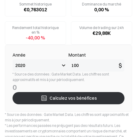
Sommet historique
Dominance du marché
€0,763012
0,00 %
Rendement total historique
Volume de trading sur 24h
en %
€29,88K
-40,00 %
Année
Montant
$
* Source des données : Gate Market Data. Les chiffres sont
approximatifs et mis à jour périodiquement.
0
Calculez vos bénéfices
* Source des données : Gate Market Data. Les chiffres sont approximatifs et
mis à jour périodiquement.
* Les performances passées ne préjugent pas des résultats futurs. Les
investissements en cryptomonnaies comportent un risque de marché, et
vous pouvez perdre une partie ou la totalité de votre investissement. Ce