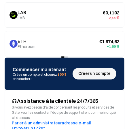
LAB
€0,1102
LAB
-2,45 %
ETH
€1 674,62
Ethereum
+1,69 %
Commencer maintenant
Créer un compte
Créez un compte et obtenez
100 $
en vouchers
Assistance à la clientèle 24/7/365
Si vous avez besoin d'aide concernant les produits et services de
Gate, veuillez contacter l'équipe de support client comme indiqué
ci-dessous.
Parler à un administrateur
adresse e-mail
Envoyer un ticket