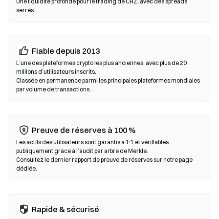
Une liquidité profonde pour le trading de CHZ, avec des spreads
toujours votre phrase seed et vérifiez les adresses de contrat
serrés.
avant de confirmer une transaction.
Échanges décentralisés (DEX)
Fiable depuis 2013
Tradez en peer-to-peer sans intermédiaires. Les DEX utilisent
des smart contracts pour exécuter les swaps on-chain, sans
L’une des plateformes crypto les plus anciennes, avec plus de 20
millions d’utilisateurs inscrits.
inscription ni vérification d’identité. Connectez un wallet
Classée en permanence parmi les principales plateformes mondiales
compatible, sélectionnez votre paire de tokens, définissez la
par volume de transactions.
tolérance de slippage puis confirmez le swap. Des frais de gas
s’appliquent et les prix peuvent différer des marchés centralisés
en raison de la profondeur de liquidité. La majorité de l’activité
sur les DEX se déroule sur des blockchains compatibles EVM
Preuve de réserves à 100 %
comme Ethereum, BNB Chain et Polygon.
Les actifs des utilisateurs sont garantis à 1:1 et vérifiables
publiquement grâce à l’audit par arbre de Merkle.
Consultez le dernier rapport de preuve de réserves sur notre page
dédiée.
Rapide & sécurisé