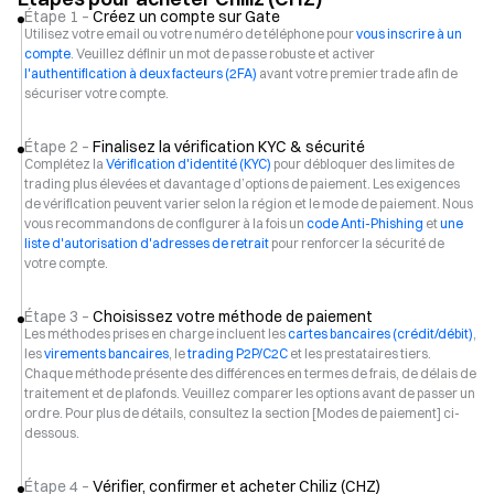
Étape 1 –
Créez un compte sur Gate
Utilisez votre email ou votre numéro de téléphone pour
vous inscrire à un
compte
. Veuillez définir un mot de passe robuste et activer
l'authentification à deux facteurs (2FA)
avant votre premier trade afin de
sécuriser votre compte.
Étape 2 –
Finalisez la vérification KYC & sécurité
Complétez la
Vérification d'identité (KYC)
pour débloquer des limites de
trading plus élevées et davantage d’options de paiement. Les exigences
de vérification peuvent varier selon la région et le mode de paiement. Nous
vous recommandons de configurer à la fois un
code Anti-Phishing
et
une
liste d'autorisation d'adresses de retrait
pour renforcer la sécurité de
votre compte.
Étape 3 –
Choisissez votre méthode de paiement
Les méthodes prises en charge incluent les
cartes bancaires (crédit/débit)
,
les
virements bancaires
, le
trading P2P/C2C
et les prestataires tiers.
Chaque méthode présente des différences en termes de frais, de délais de
traitement et de plafonds. Veuillez comparer les options avant de passer un
ordre. Pour plus de détails, consultez la section [Modes de paiement] ci-
dessous.
Étape 4 –
Vérifier, confirmer et acheter Chiliz (CHZ)