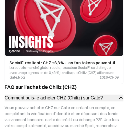
SocialFi résilient : CHZ +6,3 % – les fan tokens peuvent-ils devenir un refuge crypto ?
Lorsque le marché global recule, le secteur SocialFi se distingue
avec une progression de 0,53 %, tandis que Chiliz (CHZ) affiche une
Gate.blog
2026-03-09
hausse de 6,3 % sur les dernières 24 heures. Cet article s’appuie sur
des données réelles pour analyser la valeur des fan tokens selon
FAQ sur l'achat de Chiliz (CHZ)
différents scénarios et leur rôle de couverture sur le marché.
Comment puis-je acheter CHZ (Chiliz) sur Gate?
Vous pouvez acheter CHZ sur Gate en créant un compte, en
complétant la vérification d'identité et en déposant des fonds
via virement bancaire, carte de crédit ou échange P2P. Une fois
votre compte alimenté, accédez au marché Spot, recherchez