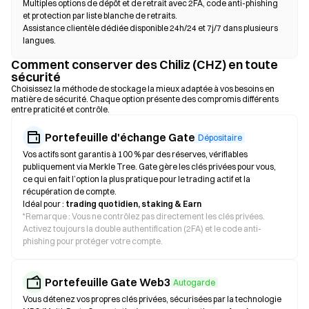
Multiples options de dépôt et de retrait avec 2FA, code anti-phishing
et protection par liste blanche de retraits.
Assistance clientèle dédiée disponible 24h/24 et 7j/7 dans plusieurs
langues.
Comment conserver des Chiliz (CHZ) en toute
sécurité
Choisissez la méthode de stockage la mieux adaptée à vos besoins en
matière de sécurité. Chaque option présente des compromis différents
entre praticité et contrôle.
Portefeuille d'échange Gate
Dépositaire
Vos actifs sont garantis à 100 % par des réserves, vérifiables
publiquement via Merkle Tree. Gate gère les clés privées pour vous,
ce qui en fait l’option la plus pratique pour le trading actif et la
récupération de compte.
Idéal pour :
trading quotidien, staking & Earn
*
Remarque : Vous ne contrôlez pas directement les clés privées.
Activez toujours la double authentification (2FA) et le code anti-
phishing pour protéger votre compte.
Portefeuille Gate Web3
Autogarde
Vous détenez vos propres clés privées, sécurisées par la technologie