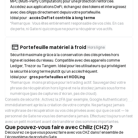
MPC (Multi-Party Computation) pour une protection renforcée.
Accédez aux applications DeFi, échangez des tokens et interagissez
avec des dApps directement depuis votre portefeuille.
Idéal pour :
accès DeFi et contrôle à long terme
*
Remarque : Vous êtes entièrement responsable de vos clés. En cas
de perte, ni Gate ni quiconque ne pourra récupérer vos actifs.
Portefeuille matériel à froid
Hors ligne
Sécurité maximale grâce à la conservation des clés privées hors
ligne et isolées du réseau. Compatible avec des appareils comme
Ledger, Trezor ou Tangem. Idéal pour les utilisateurs qui privilégient
la sécurité à long terme plutôt qu’un accès fréquent.
Idéal pour :
gros portefeuilles et HODLing
*
Remarque : moins pratique pour le trading actif. Sauvegardez votre
phrase de récupération hors ligne et ne la stockez jamais sous forme
numérique (pas de captures d’écran, pas de cloud).
Conseils de sécurité : Activez la 2FA (par exemple, Google Authenticator)
immédiatement après la création de votre compte. Ne partagez jamais
votre phrase de récupération ou vos clés privées avec qui que ce soit — le
personnel de Gate ne vous les demandera jamais. Effectuez toujours un test
avec un petit montant avant de transférer des sommes importantes.
Que pouvez-vous faire avec Chiliz (CHZ) ?
Découvrez ce que vous pouvez faire avec vos CHZ dans l’ensemble de
l’écosystème de produits Gate.