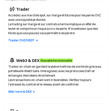
Trader
Accédez aux marchés spot, sur marge et futures pour les paires CHZ
avec une liquidité profonde.
Le trading sur marge et sur contrats à terme implique un effet de
levier et comporte un risque accru de perte. N’investissez que des
fonds que vous pouvez vous permettre de perdre.
Trader CHZ/USDT →
Web3 & DEX
Nouvelle fonctionnalité
Tradez on-chain en gardant la pleine maîtrise de vos fonds grâce au
portefeuille Web3 Gate. Interagissez avec les protocoles DeFi et
échangez des tokens directement.
Les transactions on-chain sont irréversibles. Vérifiez toujours
l'adresse du contrat et le réseau avant de confirmer.
Aller vers le DEX →