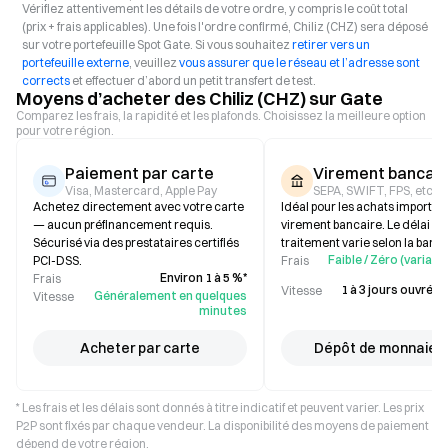
Vérifiez attentivement les détails de votre ordre, y compris le coût total
(prix + frais applicables). Une fois l'ordre confirmé, Chiliz (CHZ) sera déposé
sur votre portefeuille Spot Gate. Si vous souhaitez
retirer vers un
portefeuille externe
, veuillez
vous assurer que le réseau et l’adresse sont
corrects
et effectuer d’abord un petit transfert de test.
Moyens d’acheter des Chiliz (CHZ) sur Gate
Comparez les frais, la rapidité et les plafonds. Choisissez la meilleure option
pour votre région.
Paiement par carte
Virement bancair
Visa, Mastercard, Apple Pay
SEPA, SWIFT, FPS, etc.
Achetez directement avec votre carte
Idéal pour les achats importan
— aucun préfinancement requis.
virement bancaire. Le délai de
Sécurisé via des prestataires certifiés
traitement varie selon la banq
Faible / Zéro (variabl
PCI-DSS.
Frais
Environ 1 à 5 %*
Frais
1 à 3 jours ouvrés (
Vitesse
Généralement en quelques
Vitesse
minutes
Acheter par carte
Dépôt de monnaie f
* Les frais et les délais sont donnés à titre indicatif et peuvent varier. Les prix
P2P sont fixés par chaque vendeur. La disponibilité des moyens de paiement
dépend de votre région.