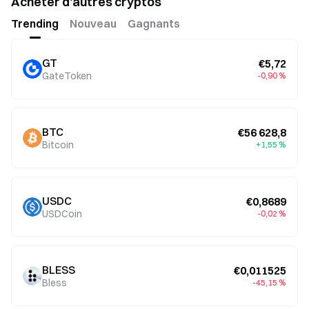
Acheter d’autres cryptos
Trending
Nouveau
Gagnants
GT
€5,72
GateToken
-0,90 %
BTC
€56 628,8
Bitcoin
+1,55 %
USDC
€0,8689
USDCoin
-0,02 %
BLESS
€0,011525
Bless
-45,15 %