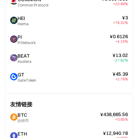
+23.66%
Common Protocol
¥3
HEI
+78.32%
Heima
¥0.6126
PI
+4.15%
Pi Network
¥13.02
BEAT
-27.82%
Audiera
¥45.39
GT
+2.78%
GateToken
友情链接
¥438,665.56
BTC
+0.85%
比特币
¥12,940.78
ETH