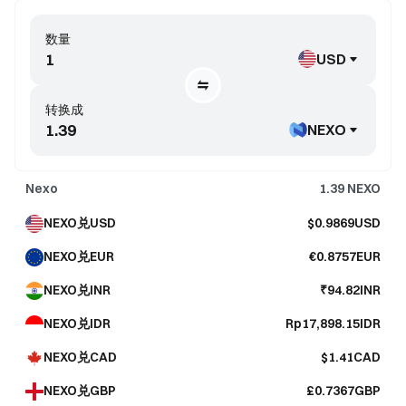
数量
USD
转换成
NEXO
Nexo
1.39
NEXO
NEXO兑USD
$0.9869USD
NEXO兑EUR
€0.8757EUR
NEXO兑INR
₹94.82INR
NEXO兑IDR
Rp17,898.15IDR
NEXO兑CAD
$1.41CAD
NEXO兑GBP
£0.7367GBP