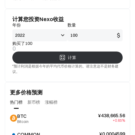
看好
好
计算您投资Nexo收益
年份
数量
$
购买了100
0
计算
*预计利润是根据今年的平均代币价格计算的。请注意这不是财务建
议。
更多价格预测
热门榜
新币榜
涨幅榜
¥438,665.56
BTC
+0.85%
Bitcoin
¥0.0004599
COMMON