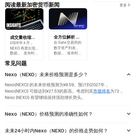
阅读最新加密货币新闻
更多
全方位解析 Nexo：2025 年一站式加密金融平台新动态
成交量收缩后的市场行为：NEXO 历史反弹结构是否正在重演？
在 Gate 交易所的
2026 年 4 月，
数字资产列表
NEXO 再度出现
数据来源
:
Gate.blog
发布时间
:
2026-04-24
数据来源
:
Gate.blog
发布时间
:
2025-12-08
里，一个名为
冷却成交量结
NEXO 的代币背
构，与 2023 年两
常见问题
后，隐藏着一个
次大涨前的信号
正在悄然改变传
高度相似。
Nexo（NEXO）未来价格预测是多少？
统金融规则的加
密世界。
Nexo(NEXO) 的未来价格预测为¥8.59。预计到2027年，
Nexo(NEXO) 可能达到¥27.53的新高。考虑到其
市值排名
为72，
Nexo (NEXO) 有望继续保持强劲增长势头。
Nexo（NEXO）价格预测的准确性如何？
未来24小时内Nexo（NEXO）的价格走势如何？