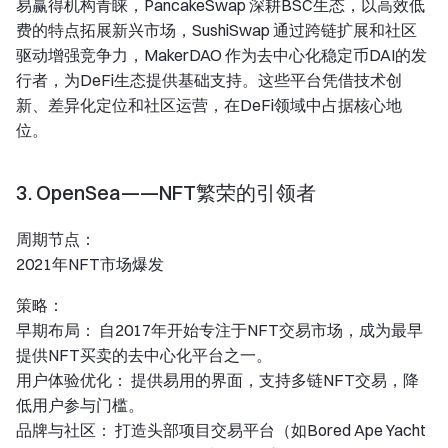
易赢得机构青睐，PancakeSwap 深耕BSC生态，以高效低
费的特点拓展新兴市场，SushiSwap 通过跨链扩展和社区
驱动增强竞争力，MakerDAO 作为去中心化稳定币DAI的发
行者，为DeFi生态提供基础支持。这些平台凭借技术创
新、差异化定位和社区运营，在DeFi领域中占据核心地
位。
3. OpenSea——NFT繁荣的引领者
周期节点：
2021年NFT市场爆发
策略：
早期布局： 自2017年开始专注于NFT交易市场，成为最早
提供NFT买卖的去中心化平台之一。
用户体验优化： 提供易用的界面，支持多链NFT交易，降
低用户参与门槛。
品牌与社区： 打造头部项目交易平台（如Bored Ape Yacht