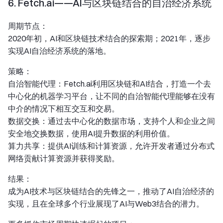
6. Fetch.ai——AI与区块链结合的自治经济系统
周期节点：
2020年初，AI和区块链技术结合的探索期；2021年，逐步
实现AI自治经济系统的落地。
策略：
自治智能代理：Fetch.ai利用区块链和AI结合，打造一个去
中心化的机器学习平台，让不同的自治智能代理能够在没有
中介的情况下相互交互和交易。
数据交换：通过去中心化的数据市场，支持个人和企业之间
安全地交换数据，使用AI提升数据的利用价值。
算力共享：提供AI训练和计算资源，允许开发者通过分布式
网络贡献计算资源并获得奖励。
结果：
成为AI技术与区块链结合的先锋之一，推动了AI自治经济的
实现，且在全球多个行业展现了AI与Web3结合的潜力。