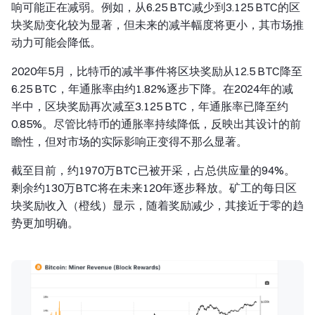
响可能正在减弱。例如，从6.25 BTC减少到3.125 BTC的区
块奖励变化较为显著，但未来的减半幅度将更小，其市场推
动力可能会降低。
2020年5月，比特币的减半事件将区块奖励从12.5 BTC降至
6.25 BTC，年通胀率由约1.82%逐步下降。在2024年的减
半中，区块奖励再次减至3.125 BTC，年通胀率已降至约
0.85%。尽管比特币的通胀率持续降低，反映出其设计的前
瞻性，但对市场的实际影响正变得不那么显著。
截至目前，约1970万BTC已被开采，占总供应量的94%。
剩余约130万BTC将在未来120年逐步释放。矿工的每日区
块奖励收入（橙线）显示，随着奖励减少，其接近于零的趋
势更加明确。