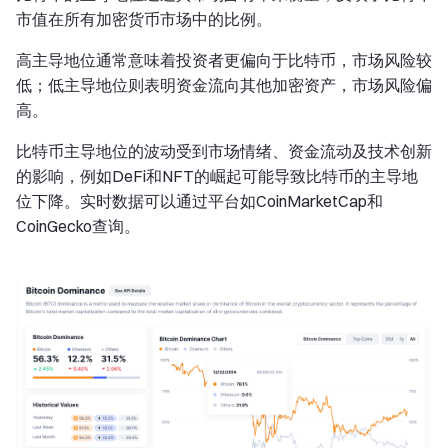
市值在所有加密货币市场中的比例。
高主导地位通常意味着投资者更偏向于比特币，市场风险较
低；低主导地位则表明资金流向其他加密资产，市场风险偏
高。
比特币主导地位的波动受到市场情绪、资金流动及技术创新
的影响，例如DeFi和NFT的崛起可能导致比特币的主导地
位下降。实时数据可以通过平台如CoinMarketCap和
CoinGecko查询。