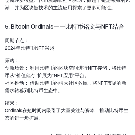
创新经济模型、代币激励和社区驱动，掀起了链游领域的风
潮，并为区块链技术的主流应用探索了更多可能性。
5. Bitcoin Ordinals——比特币铭文与NFT结合
周期节点：
2024年比特币NFT兴起
策略：
创新场景： 利用比特币的区块空间进行NFT存储，将比特
币从“价值储存”扩展为“NFT应用”平台。
社区推动： 借助比特币的强大社区效应，将NFT市场的新
需求转移到比特币生态中。
结果：
Ordinals在短时间内吸引了大量关注与资本，推动比特币生
态的进一步扩展。