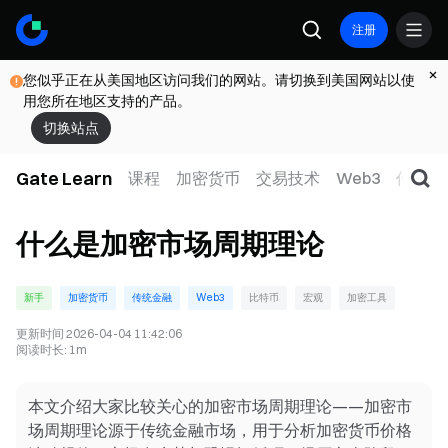
注册
您似乎正在从美国地区访问我们的网站。请切换到美国网站以使
用您所在地区支持的产品。
切换站点
Gate Learn
课程
加密货币
交易技术
Web3
传统金
什么是加密市场周期理论
新手
加密货币
传统金融
Web3
比特币
宏观
加密工具
更新时间
2026-04-04 11:42:06
阅读时长
:
1m
本文介绍大家比较关心的加密市场周期理论——加密市
场周期理论源于传统金融市场，用于分析加密货币价格