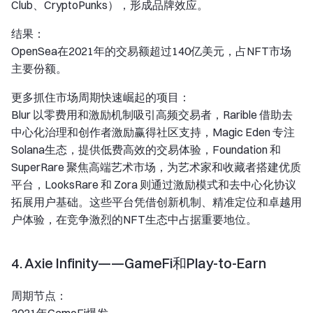
Club、CryptoPunks），形成品牌效应。
结果：
OpenSea在2021年的交易额超过140亿美元，占NFT市场
主要份额。
更多抓住市场周期快速崛起的项目：
Blur 以零费用和激励机制吸引高频交易者，Rarible 借助去
中心化治理和创作者激励赢得社区支持，Magic Eden 专注
Solana生态，提供低费高效的交易体验，Foundation 和
SuperRare 聚焦高端艺术市场，为艺术家和收藏者搭建优质
平台，LooksRare 和 Zora 则通过激励模式和去中心化协议
拓展用户基础。这些平台凭借创新机制、精准定位和卓越用
户体验，在竞争激烈的NFT生态中占据重要地位。
4. Axie Infinity——GameFi和Play-to-Earn
周期节点：