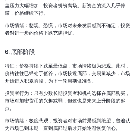
盘压力大幅增加，投资者纷纷离场。新资金的流入几乎停
滞，价格继续下行。
市场情绪：悲观、恐慌，市场对未来发展感到不确定，投资
者对进一步的价格下跌充满担忧。
6. 底部阶段
特征：价格持续下跌至最低点，市场情绪极为悲观。此时，
价格往往已经处于低谷，市场接近底部，交易量减少，市场
开始进入积累阶段，为下一轮周期做准备。
投资者行为：只有少数长期投资者和机构选择在底部购买，
市场对加密货币的兴趣减弱，但这也是未来上升阶段的起
点。
市场情绪：极度悲观，投资者对市场前景感到绝望，普遍认
为市场已到末期，直到底部过后才开始逐渐恢复信心。