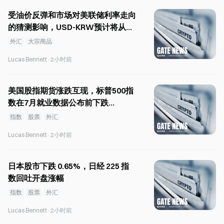
受油价反弹和市场对美联储利率走向
的猜测影响，USD-KRW预计将从
1,420韩元进一步上涨。
外汇
大宗商品
Lucas Bennett
·
2小时前
美国股指期货涨跌互现，标普500指
数在7月就业数据公布前下跌
0.05%。
指数
股票
外汇
Lucas Bennett
·
2小时前
日本股市下跌 0.65%，日经 225 指
数回吐开盘涨幅
指数
股票
外汇
Lucas Bennett
·
2小时前