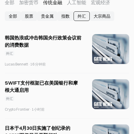
全部
加密货币
传统金融
人工智能
宏观经济
全部
股票
贵金属
指数
外汇
大宗商品
韩国热浪或冲击韩国央行政策会议前
的消费数据
外汇
Lucas Bennett
·
16 分钟前
SWIFT支付框架已在美国银行和摩
根大通启用
外汇
Crypto Frontier
·
1小时前
日本于4月30日实施了创纪录的