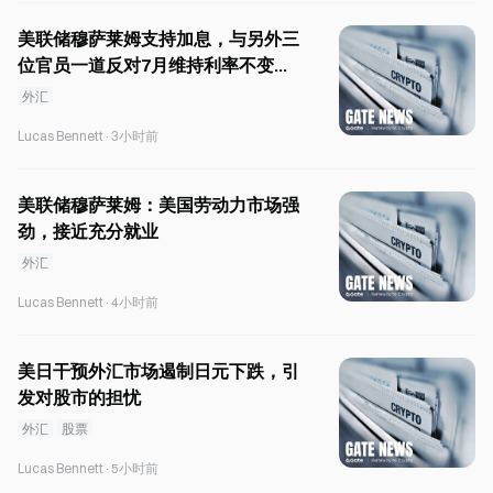
美联储穆萨莱姆支持加息，与另外三
位官员一道反对7月维持利率不变的
决定。
外汇
Lucas Bennett
·
3小时前
美联储穆萨莱姆：美国劳动力市场强
劲，接近充分就业
外汇
Lucas Bennett
·
4小时前
美日干预外汇市场遏制日元下跌，引
发对股市的担忧
外汇
股票
Lucas Bennett
·
5小时前