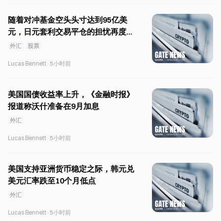
随着对冲基金空头头寸达到95亿美
元，日元套利交易平仓的担忧再度浮
现
外汇
股票
Lucas Bennett
·
5小时前
美国国债收益率上升，《金融时报》
报道称沃什准备在9月加息
外汇
Lucas Bennett
·
5小时前
美国支持亚洲货币稳定之际，韩元兑
美元汇率跌至10个月低点
外汇
Lucas Bennett
·
5小时前