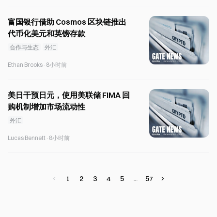
富国银行借助 Cosmos 区块链推出
代币化美元和英镑存款
合作与生态
外汇
Ethan Brooks
·
8小时前
美日干预日元，使用美联储 FIMA 回
购机制增加市场流动性
外汇
Lucas Bennett
·
8小时前
1
2
3
4
5
57