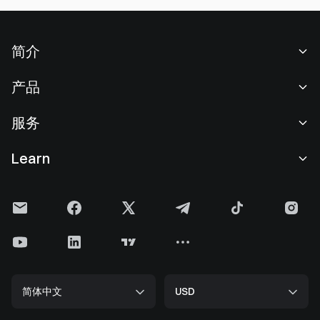
简介
关于我们
产品
职业机会
C2C
服务
新闻中心
闪兑与大宗交易
VIP 权益
F1 红牛车队官方赞助商
Learn
现货交易
机构服务
用户协议
学院
杠杆交易
建议反馈
风险警示
Gate 快讯
理财中心
公告列表
隐私政策
Gate 博客
ETF
费率标准
Cookie 政策
加密货币百科
合约
帮助中心
媒体工具包
Gate 研究院
CFD 合约
简体中文
USD
上币申请
储备金
比特币减半
股票
智能合约安全
牌照