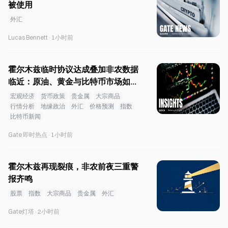
被使用
外汇
Lucas Bennett
·
1小时前
霍尔木兹临时协议达成叠加非农数据
临近：原油、黄金与比特币市场如何
重新定价？
宏观经济
货币政策
贵金属
大宗商品
行情分析
地缘政治
外汇
价格预测
指数
比特币新闻
Gate 即时热点
·
1小时前
霍尔木兹再现裂痕，非农前夜三重警
报齐鸣
股票
指数
大宗商品
贵金属
外汇
Gate灯塔
·
2小时前