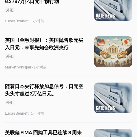
6.2787万亿日元干预行动
外汇
Lucas Bennett
·
1小时前
英国《金融时报》：美国抛售欧元买
入日元，未事先知会欧洲央行
外汇
Market Whisper
·
1小时前
随着日本央行释放加息信号，日元空
头头寸超过2万亿日元。
外汇
Lucas Bennett
·
1小时前
美联储 FIMA 回购工具已连续 8 周未