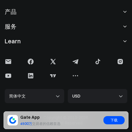
关于我们
产品
职业机会
C2C
服务
新闻中心
闪兑与大宗交易
VIP 权益
F1 红牛车队官方赞助商
Learn
现货交易
机构服务
用户协议
学院
杠杆交易
建议反馈
风险警示
Gate 快讯
理财中心
公告列表
隐私政策
Gate 博客
ETF
费率标准
Cookie 政策
加密货币百科
合约
帮助中心
媒体工具包
Gate 研究院
CFD 合约
简体中文
USD
上币申请
储备金
比特币减半
股票
智能合约安全
牌照
以太坊 (ETH) 升级
Alpha
开发者中心（API）
安全方案
Gate App
Copyright © 2013-2026.
下载
大数据
Gate Pay
All Right Reserved.
4500万
交易者的信赖首选
官方验证渠道
GateToken (GT)
加密货币价格