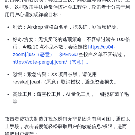
钩。这些攻击手法通常伴随社会工程学，攻击者十分善于利
用用户心理实现诈骗目标：
利诱：Airdrop 资格白名单，挖头矿，财富密码等。
好奇/贪婪：无惧卖飞的逃顶策略，不容错过潜在 100 倍
币，今晚 10 点不见不散，会议链接
https://us04-
zoom[.]us/（恶意）；$PENGU
空投白名单不容错过，
https://vote-pengu[.]com/（恶意）。
恐惧：紧急告警：XX 项目被黑，请使用
revake[.]cash（恶意）取消授权，避免资金损失。
高效工具：薅空投工具，AI 量化工具，一键挖矿薅羊毛
等。
攻击者费功夫制造并投放诱饵无非是因为有利可图，通过以
上手段，攻击者便能轻松获取用户的敏感信息/权限，进而
盗取用户资产：