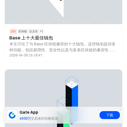
进阶
区块链
以太坊
+
1
Base 上十大最佳钱包
本文讨论了与 Base 区块链兼容的十大钱包。这些钱包提供多
种功能，包括易用性、安全性以及与多条区块链的兼容性，适
2026-04-05 15:16:47
合管理数字资产，如购买、质押、交换和探索 NFT。热门选项
包括 Metamask、Trust Wallet 和 SafePal，每款钱包都具有
独特的功能。
Gate App
下载
4500万
交易者的信赖首选