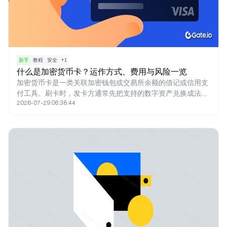
新手
教程
安全
+
1
什么是加密货币卡？运作方式、费用与风险一览
加密货币卡是一类关联加密钱包或交易所余额的借记或信用支
付工具。刷卡时，发卡方通常先把支持的数字资产兑换成法
2026-07-29 06:38:44
币，再通过 Visa 或 Mastercard 向商户结算。产品差异主要
体现在费用、返现、KYC、可用地区，以及是否同时提供虚拟
卡与实体卡。