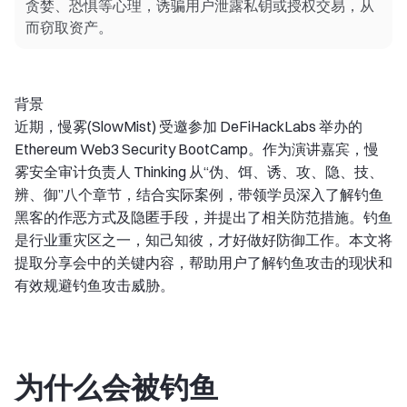
贪婪、恐惧等心理，诱骗用户泄露私钥或授权交易，从
而窃取资产。
背景
近期，慢雾(SlowMist) 受邀参加 DeFiHackLabs 举办的
Ethereum Web3 Security BootCamp。作为演讲嘉宾，慢
雾安全审计负责人 Thinking 从“伪、饵、诱、攻、隐、技、
辨、御”八个章节，结合实际案例，带领学员深入了解钓鱼
黑客的作恶方式及隐匿手段，并提出了相关防范措施。钓鱼
是行业重灾区之一，知己知彼，才好做好防御工作。本文将
提取分享会中的关键内容，帮助用户了解钓鱼攻击的现状和
有效规避钓鱼攻击威胁。
为什么会被钓鱼