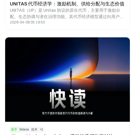
UNITAS 代币经济学：激励机制、供给分配与生态价值
UNITAS（UP）是 Unitas 协议的原生代币，主要用于激励分
配、生态协调与潜在治理功能。其代币经济模型通过向用户、
2026-04-08 05:19:50
流动性提供者与生态参与者分配代币，推动稳定币 USDu 的使
用与增长。与传统稳定币不同，UNITAS 不直接参与价格锚
定，而是作为激励层连接收益生成机制与协议扩展，从而形成
“使用—激励—增长”的价值循环。
新手
Solana
技术
+
2