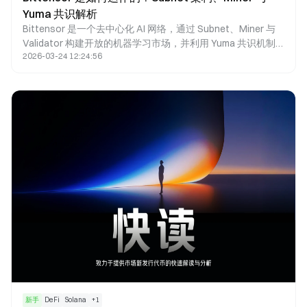
Yuma 共识解析
Bittensor 是一个去中心化 AI 网络，通过 Subnet、Miner 与
Validator 构建开放的机器学习市场，并利用 Yuma 共识机制
2026-03-24 12:24:56
实现模型评估与 TAO 激励分配。与传统中心化 AI 平台不同，
Bittensor 将模型能力转化为可定价资产。
新手
DeFi
Solana
+
1