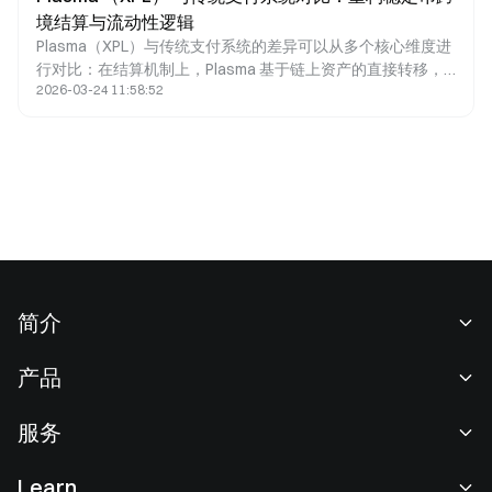
境结算与流动性逻辑
Plasma（XPL）与传统支付系统的差异可以从多个核心维度进
行对比：在结算机制上，Plasma 基于链上资产的直接转移，
2026-03-24 11:58:52
而传统系统依赖账户记账与中介清算；在结算效率与成本结构
上，前者实现接近实时且低成本的交易体验，后者则普遍存在
延迟与多重费用；在流动性管理方面，Plasma 通过稳定币实
现链上按需调度，而传统体系依赖预存资金安排；同时，在可
编程性与可访问性上，Plasma 支持智能合约与全球开放网
络，而传统支付系统则更多受限于既有架构与银行体系。
简介
关于我们
产品
职业机会
C2C
服务
新闻中心
闪兑与大宗交易
VIP 权益
F1 红牛车队官方赞助商
Learn
现货交易