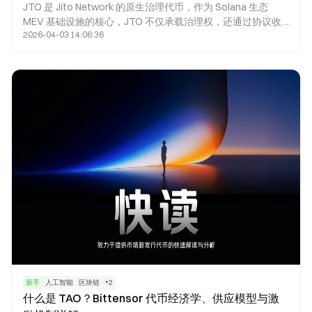
JTO 是 Jito Network 的原生治理代币，作为 Solana 生态
MEV 基础设施的核心，JTO 不仅承载治理权，还通过协议收
2026-04-03 14:06:36
益和生态激励绑定了验证者、质押者与搜索者的利益。总供应
量 10 亿枚的代币设计，旨在平衡短期激励与长期增长。
新手
人工智能
区块链
+
2
什么是 TAO？Bittensor 代币经济学、供应模型与激