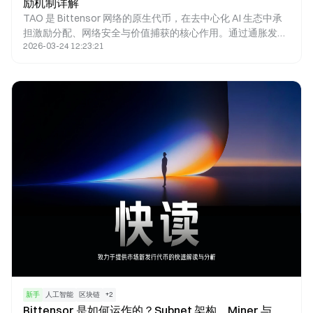
励机制详解
TAO 是 Bittensor 网络的原生代币，在去中心化 AI 生态中承
担激励分配、网络安全与价值捕获的核心作用。通过通胀发
2026-03-24 12:23:21
行、质押机制与子网激励模型，TAO 构建了一个围绕 AI 模型
竞争与评估的经济系统。
新手
人工智能
区块链
+
2
Bittensor 是如何运作的？Subnet 架构、Miner 与