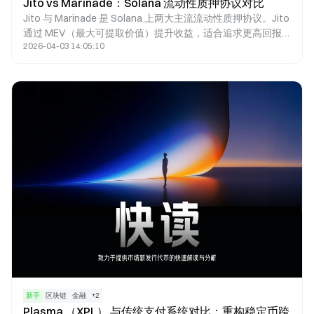
Jito vs Marinade：Solana 流动性质押协议对比
Jito 与 Marinade 是 Solana 上两大主流流动性质押协议。Jito
通过 MEV（最大可提取价值）提升收益，适合追求更高回报
2026-04-03 14:05:10
的用户；Marinade 提供更稳定且去中心化的质押方案，更适
合风险偏好较低的用户。两者的核心区别在于收益来源与风险
结构。
新手
区块链
金融
+
2
Plasma （XPL） 与传统支付系统对比：重构稳定币跨