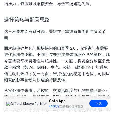
结压力，叙事难以承接资金，导致市场短期失温。
选择策略与配置思路
这三种剧本皆有迹可循，关键在于掌握叙事周期与资金节
奏。
面对叙事碎片化与板块快闪的山寨季 2.0，市场参与者需要
进化其操作逻辑。不同于过去押注整体市场齐飞的策略，现
今更需要平衡灵活性与纪律性。一方面，将资金分散至多元
叙事板块（如 AI、Base、生态、公链、政治Fi 等）能避免
错过轮动热点；另一方面，维持适度的稳定币仓位，可因应
频繁的叙事轮动与快速的行情反转。
从实务操作来看，监控链上交易活跃度与社群热度已是不可
或缺的基本功。透过市值、FDV、解锁比例与实际成交量的
Gate App
综合分析，能有效判断题材的持续性。当叙事热度开始降
下载
4500万
交易者的信赖首选
温，市场往往不会给予第二次机会，因此能否迅速识别「退