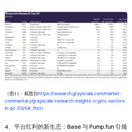
（图11：截图自
https://research.grayscale.com/market-
commentary/grayscale-research-insights-crypto-sectors-
in-q2-2025#_ftn3）
4、平台红利的新生态：Base 与 Pump.fun 引领