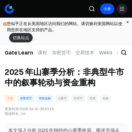
注册
您似乎正在从美国地区访问我们的网站。请切换到美国网站以使
用您所在地区支持的产品。
切换站点
Gate Learn
课程
加密货币
交易技术
Web3
传统金
2025 年山寨季分析：非典型牛市
中的叙事轮动与资金重构
中级
加密货币
传统金融
山寨币
比特币
宏观
金融
更新时间
2026-04-01 09:50:18
阅读时长
:
1m
本文深入分析 2025 年独特的山寨季格局，阐述市场从