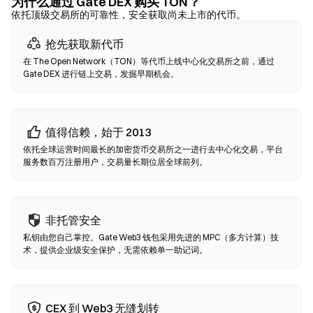
可使用信用卡购买 TON。务必备份助记词，并在确认任何交易前核
为什么通过 Gate DEX 购买 TON？
实合约地址。
依托顶级交易所的可靠性，安全获取尚未上市的代币。
抢先获取新代币
去中心化交易所（DEX）
在 The Open Network（TON）等代币上线中心化交易所之前，通过
无需中间方的点对点交易。DEX 通过智能合约在链上执行兑换，无
Gate DEX 进行链上交易，发掘早期机会。
需注册或身份验证。连接兼容钱包，选择代币对，设置滑点容差后
确认兑换即可。请注意交易需支付 Gas 费，且因流动性差异，价格
可能与中心化市场有所不同。大部分 DEX 活动发生在以太坊、BNB
Chain、Polygon 等 EVM 兼容链上。
值得信赖，始于 2013
依托全球运营时间最长的加密货币交易所之一进行去中心化交易，平台
服务数百万注册用户，交易量长期位居全球前列。
非托管安全
私钥由您自己掌控。Gate Web3 钱包采用先进的 MPC（多方计算）技
术，提供企业级安全保护，无需依赖单一助记词。
CEX 到 Web3 无缝划转