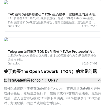
TAC 价格为何剧烈波动？TON 生态叙事、空投抛压与流动性风险全面解析
TAC 价格在 2026 年 7 月出现剧烈波动，先受 TON 与 Telegram 生态、
EVM 兼容链和 DeFi 流动性叙事推动，随后因空投抛压、流动性不足、杠
Gate.blog
2026-07-10
杆清算与桥接安全担忧快速回落。
Telegram 如何推动 TON DeFi 增长？EVAA Protocol 的发展逻辑解析
以 EVAA Protocol 借贷协议为例，探讨社交流量转化为 DeFi 采用的核心
逻辑与挑战。
Gate.blog
2026-07-09
关于购买The Open Network（TON）的常见问题
如何在Gate购买Toncoin (TON)？
您可以通过以下步骤在Gate购买Toncoin：首先注册Gate账号并完
成身份验证，然后通过银行卡、信用卡或P2P交易充值法币。充值完
成后，进入现货市场搜索TON并下单购买。Gate提供多个TON交易
对，方便您以不同法币或加密货币购买。