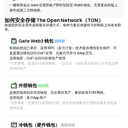
一键将资金从 Gate 交易所账户即时划转至 Web3 钱包，无需复杂的链上
操作或第三方跨链桥。
如何安全存储 The Open Network（TON）
根据您的安全需求选择最佳存储方式。每种方案在便捷性与控制权之间各有取
舍。
Gate Web3 钱包
自托管
私钥由您自己掌控，采用 MPC（多方计算）技术提供增强安全保护。可
直接通过钱包访问 DeFi 应用、兑换代币并与 dApp 交互。
适用场景：DeFi 访问与长期资产管理
*
注意事项：您需自行保管密钥。一旦丢失，Gate 及任何第三方均无法帮
您找回资产。
外部钱包
自托管
连接您现有的非托管钱包，完全掌控资产，兼容标准 EVM 网络。
适用场景：多 DApp 用户
*
注意事项：您需自行保管助记词。钱包安全性取决于您的设备及浏览器
插件设置。
冷钱包（硬件钱包）
离线存储