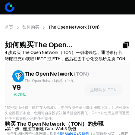
首页
如何购买
The Open Network (TON)
如何购买The Open
Network（TON）
4 步购买 The Open Network（TON）—创建钱包，通过银行卡、
转账或充币获取 USDT 或 ETH，然后在去中心化交易所兑换 TON。
对比入金方式，确认前留意 Gas 费和滑点，并了解如何安全存储你
的 TON。费用和可用性因网络和服务商而异。
The Open Network
(
TON
)
The Open Network价格（24h）
¥9
立即购买 TON
-6.79%
*
加密货币价格可能存在大幅波动。您的投资价值可能上涨或下跌，且您可能损
失全部投资本金。您须对自身投资决策承担全部责任，Gate 对您因交易而遭受
的任何损失概不承担任何责任。
购买 The Open Network（TON）的步骤
第 1 步 - 连接或创建 Gate Web3 钱包
安全地访问去中心化网络。即刻
创建 Gate DEX 钱包
（无需额外 KYC），或连