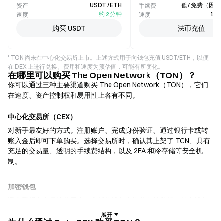
USDT / ETH
低 / 免费（因
资产
手续费
约 2 分钟
1–
速度
速度
购买 USDT
法币充值
* TON 尚未在中心化交易所上市。上述方式用于向钱包充值 USDT/ETH，以便
在 DEX 上进行兑换。费用和速度为预估值，可能有所变化。
在哪里可以购买 The Open Network（TON）？
你可以通过三种主要渠道购买 The Open Network（TON），它们
在速度、资产控制权和易用性上各有不同。
中心化交易所（CEX）
对新手最友好的方式。注册账户、完成身份验证、通过银行卡或转
账入金后即可下单购买。选择交易所时，确认其上架了 TON、具有
充足的交易量、透明的手续费结构，以及 2FA 和冷存储等安全机
制。
加密钱包
适合重视自主保管的用户。非托管钱包允许你自持私钥，并在钱包
内直接兑换代币。部分钱包还支持法币入金，无需先经过交易所即