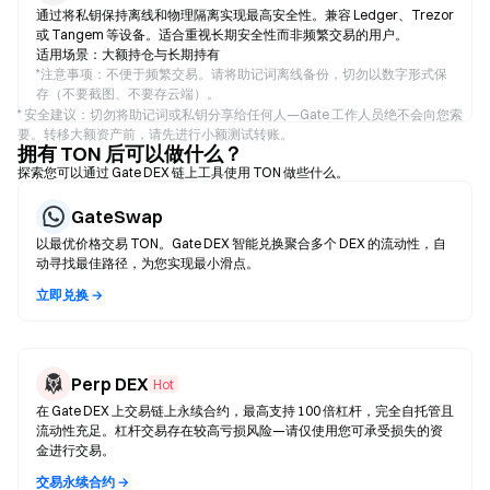
通过将私钥保持离线和物理隔离实现最高安全性。兼容 Ledger、Trezor
或 Tangem 等设备。适合重视长期安全性而非频繁交易的用户。
适用场景：大额持仓与长期持有
*
注意事项：不便于频繁交易。请将助记词离线备份，切勿以数字形式保
存（不要截图、不要存云端）。
* 安全建议：切勿将助记词或私钥分享给任何人—Gate 工作人员绝不会向您索
要。转移大额资产前，请先进行小额测试转账。
拥有 TON 后可以做什么？
探索您可以通过 Gate DEX 链上工具使用 TON 做些什么。
GateSwap
以最优价格交易 TON。Gate DEX 智能兑换聚合多个 DEX 的流动性，自
动寻找最佳路径，为您实现最小滑点。
立即兑换 →
Perp DEX
Hot
在 Gate DEX 上交易链上永续合约，最高支持 100 倍杠杆，完全自托管且
流动性充足。杠杆交易存在较高亏损风险—请仅使用您可承受损失的资
金进行交易。
交易永续合约 →