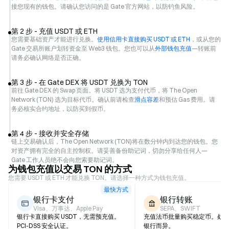
接您现有的钱包。请确认您访问的是 Gate 官方网站，以防钓鱼风险。
第 2 步 - 充值 USDT 或 ETH
您需要基础资产才能进行兑换。
使用信用卡直接购买 USDT 或 ETH
，或从您的
Gate 交易所账户划转资金至 Web3 钱包。您也可以从
外部钱包充值
—转账前
请务必确认网络是否正确。
第 3 步 - 在 Gate DEX 将 USDT 兑换为 TON
前往 Gate DEX 的 Swap 页面。将 USDT 选为支付代币，将 The Open
Network (TON) 选为目标代币。确认前请检查
滑点容差
和预估 Gas 费用。请
务必核实合约地址，以防买到假币。
第 4 步 - 接收并安全存储
链上交易确认后，The Open Network (TON)将在数分钟内到达您的钱包。您
对资产拥有完全的自主控制权。请妥善备份助记词，切勿分享给任何人—
Gate 工作人员绝不会向您索要助记词。
为钱包充值以交易 TON 的方式
您需要 USDT 或 ETH 才能兑换 TON。请选择一种方式为钱包充值。
最快方式
银行卡支付
银行转账
Visa、万事达、Apple Pay
SEPA、SWIFT
银行卡直接购买 USDT，无需预充值。
充值法币批量购买稳定币。处
PCI-DSS 安全认证。
银行而异。