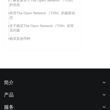
了解更多关于The Open Network （TON）
的信息
有关The Open Network （TON）的最新动
态
关于购买The Open Network（TON）的常
见问题
购买其他币种
简介
关于我们
产品
职业机会
C2C
服务
新闻中心