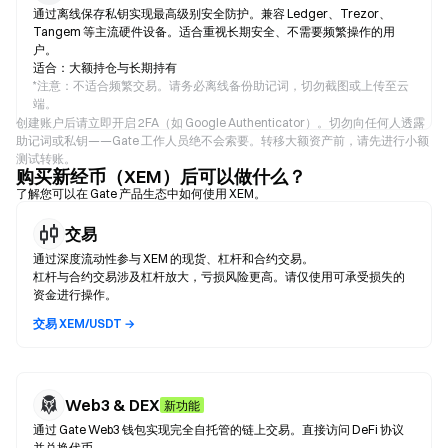
通过离线保存私钥实现最高级别安全防护。兼容 Ledger、Trezor、
Tangem 等主流硬件设备。适合重视长期安全、不需要频繁操作的用
户。
适合：大额持仓与长期持有
*
注意：不适合频繁交易。请务必离线备份助记词，切勿截图或上传至云
端。
创建账户后请立即开启 2FA（如 Google Authenticator）。切勿向任何人透露
助记词或私钥——Gate 工作人员绝不会索要。转移大额资产前，请先进行小额
测试转账。
购买新经币（XEM）后可以做什么？
了解您可以在 Gate 产品生态中如何使用 XEM。
交易
通过深度流动性参与 XEM 的现货、杠杆和合约交易。
杠杆与合约交易涉及杠杆放大，亏损风险更高。请仅使用可承受损失的
资金进行操作。
交易 XEM/USDT →
Web3 & DEX
新功能
通过 Gate Web3 钱包实现完全自托管的链上交易。直接访问 DeFi 协议
并兑换代币。