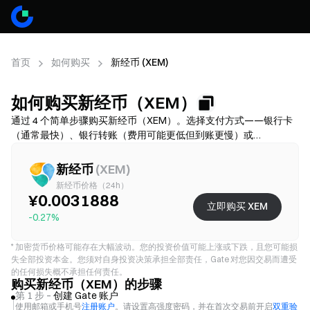
首页
如何购买
新经币 (XEM)
如何购买新经币（XEM）
通过 4 个简单步骤购买新经币（XEM）。选择支付方式——银行卡
（通常最快）、银行转账（费用可能更低但到账更慢）或
P2P/C2C（选择更多但诈骗风险更高）——然后核对总费用（通道
费 + 价差），按需完成 KYC，并开启 2FA 保护账户。可用性、限
新经币
(
XEM
)
额、费用和到账时间因地区和服务商而异。
新经币价格（24h）
¥0.0031888
立即购买 XEM
-0.27%
*
加密货币价格可能存在大幅波动。您的投资价值可能上涨或下跌，且您可能损
失全部投资本金。您须对自身投资决策承担全部责任，Gate 对您因交易而遭受
的任何损失概不承担任何责任。
购买新经币（XEM）的步骤
第 1 步 –
创建 Gate 账户
使用邮箱或手机号
注册账户
。请设置高强度密码，并在首次交易前开启
双重验