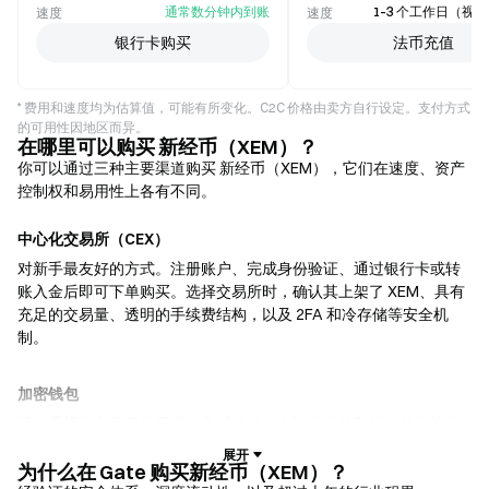
通常数分钟内到账
1–3 个工作日（视
速度
速度
银行卡购买
法币充值
* 费用和速度均为估算值，可能有所变化。C2C 价格由卖方自行设定。支付方式
的可用性因地区而异。
在哪里可以购买 新经币（XEM）？
你可以通过三种主要渠道购买 新经币（XEM），它们在速度、资产
控制权和易用性上各有不同。
中心化交易所（CEX）
对新手最友好的方式。注册账户、完成身份验证、通过银行卡或转
账入金后即可下单购买。选择交易所时，确认其上架了 XEM、具有
充足的交易量、透明的手续费结构，以及 2FA 和冷存储等安全机
制。
加密钱包
适合重视自主保管的用户。非托管钱包允许你自持私钥，并在钱包
内直接兑换代币。部分钱包还支持法币入金，无需先经过交易所即
可使用信用卡购买 XEM。务必备份助记词，并在确认任何交易前核
为什么在 Gate 购买新经币（XEM）？