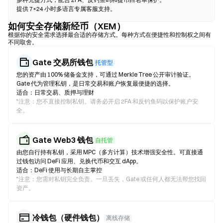
提供 7×24 小时多语言专属客服支持。
如何安全存储新经币（XEM）
根据你的安全需求选择最合适的存储方式。每种方式在便捷性和控制权之间有
不同取舍。
Gate 交易所钱包
托管型
您的资产由 100% 储备金支持，可通过 Merkle Tree 公开审计验证。
Gate 代为管理私钥，是日常交易和账户恢复最便捷的选择。
适合：日常交易、质押与理财
*
注意：您不直接控制私钥。请务必开启 2FA 和反钓鱼码以保护账户安
全。
Gate Web3 钱包
自托管
由您自行持有私钥，采用 MPC（多方计算）技术增强安全性。可直接通
过钱包访问 DeFi 应用、兑换代币和交互 dApp。
适合：DeFi 使用与长期自主掌控
*
注意：您需对私钥完全负责。一旦丢失，Gate 或任何人都无法帮您找回
资产。
冷钱包（硬件钱包）
离线存储