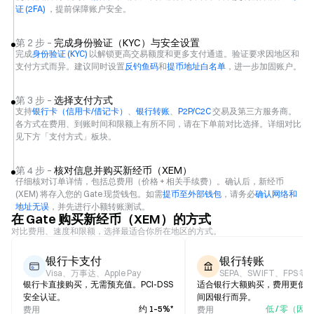
证 (2FA)
，提前保障账户安全。
第 2 步 –
完成身份验证（KYC）与安全设置
完成
身份验证 (KYC)
以解锁更高交易额度和更多支付通道。验证要求因地区和
支付方式而异。建议同时设置
反钓鱼码
和
提币地址白名单
，进一步加固账户。
第 3 步 –
选择支付方式
支持
银行卡（信用卡/借记卡）
、
银行转账
、
P2P/C2C
交易及第三方服务商。
各方式在费用、到账时间和限额上有所不同，请在下单前对比选择。详细对比
见下方「支付方式」板块。
第 4 步 –
核对信息并购买新经币（XEM）
仔细核对订单详情，包括总费用（价格 + 相关手续费）。确认后，新经币
(XEM) 将存入您的 Gate 现货钱包。如需
提币至外部钱包
，请务必
确认网络和
地址无误
，并先进行小额转账测试。
在 Gate 购买新经币（XEM）的方式
对比费用、速度和限额，选择最适合你所在地区的方式。
银行卡支付
银行转账
Visa、万事达、Apple Pay
SEPA、SWIFT、FPS 等
银行卡直接购买，无需预充值。PCI-DSS
适合银行大额购买，费用更低
安全认证。
间因银行而异。
约 1–5%*
低 / 零（因
费用
费用