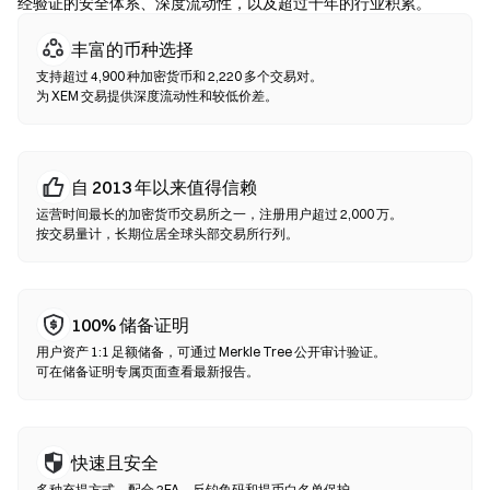
实合约地址。
经验证的安全体系、深度流动性，以及超过十年的行业积累。
丰富的币种选择
去中心化交易所（DEX）
支持超过 4,900 种加密货币和 2,220 多个交易对。
无需中间方的点对点交易。DEX 通过智能合约在链上执行兑换，无
为 XEM 交易提供深度流动性和较低价差。
需注册或身份验证。连接兼容钱包，选择代币对，设置滑点容差后
确认兑换即可。请注意交易需支付 Gas 费，且因流动性差异，价格
可能与中心化市场有所不同。大部分 DEX 活动发生在以太坊、BNB
Chain、Polygon 等 EVM 兼容链上。
自 2013 年以来值得信赖
运营时间最长的加密货币交易所之一，注册用户超过 2,000 万。
按交易量计，长期位居全球头部交易所行列。
100% 储备证明
用户资产 1:1 足额储备，可通过 Merkle Tree 公开审计验证。
可在储备证明专属页面查看最新报告。
快速且安全
多种充提方式，配合 2FA、反钓鱼码和提币白名单保护。