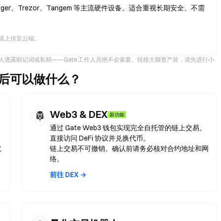
er、Trezor、Tangem 等主流硬件设备。适合重视长期安全、不需
或上传至云端。
。切勿向任何人透露助记词或私钥——Gate 工作人员绝不会索要。转移大额资产前，请先进行小
ETH）后可以做什么？
Web3 & DEX
新功能
通过 Gate Web3 钱包实现完全自托管的链上交易。
直接访问 DeFi 协议并兑换代币。
仅
链上交易不可撤销。确认前请务必核对合约地址和网
络。
前往 DEX →