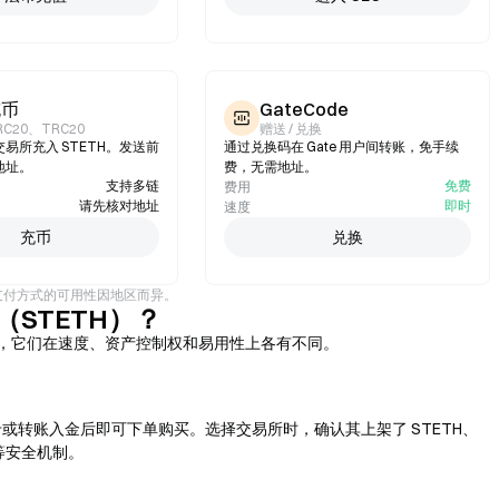
充币
GateCode
RC20、TRC20
赠送 / 兑换
易所充入 STETH。发送前
通过兑换码在 Gate 用户间转账，免手续
地址。
费，无需地址。
支持多链
免费
费用
请先核对地址
即时
速度
充币
兑换
。支付方式的可用性因地区而异。
er（STETH）？
TETH），它们在速度、资产控制权和易用性上各有不同。
转账入金后即可下单购买。选择交易所时，确认其上架了 STETH、
等安全机制。