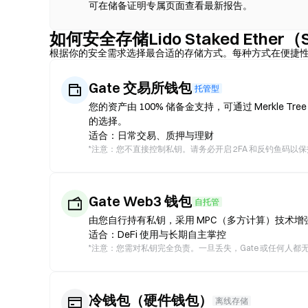
可在储备证明专属页面查看最新报告。
如何安全存储Lido Staked Ether（
根据你的安全需求选择最合适的存储方式。每种方式在便捷
Gate 交易所钱包
托管型
您的资产由 100% 储备金支持，可通过 Merkle 
的选择。
适合：日常交易、质押与理财
*
注意：您不直接控制私钥。请务必开启 2FA 和反钓鱼码以
Gate Web3 钱包
自托管
由您自行持有私钥，采用 MPC（多方计算）技术增强安
适合：DeFi 使用与长期自主掌控
*
注意：您需对私钥完全负责。一旦丢失，Gate 或任何人都
冷钱包（硬件钱包）
离线存储