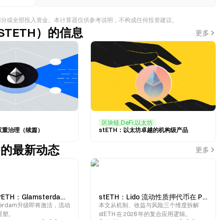
部分或全部投入资金。本计算器仅供参考说明，不构成任何投资建议。
 （STETH）的信息
更多
区块链,DeFi,以太坊
H双重治理（续篇）
stETH：以太坊卓越的机构级产品
TH）的最新动态
更多
stETH 还是 rETH：Glamsterdam 升级后以太坊流动质押的两种机制与收益逻辑
stETH：Lido 流动性质押代币在 Pendle、Aave 与 Morpho 中的 DeFi 应用
terdam升级即将激活，流动
本文从机制、收益与风险三个维度拆解
重塑。
stETH 在 2026 年的复合应用逻辑。