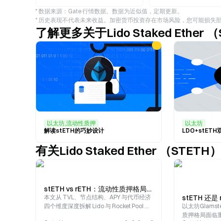
* 数据来源：Gate 行情数据。数据为近似值，定期更新。
* 历史表现不代表未来收益。加密货币投资存在市场风险，您可能损失
了解更多关于Lido Staked Ether
以太坊,流动性质押
以太坊
解读stETH的巧妙设计
LDO+stET
有关Lido Staked Ether （STE
stETH vs rETH：流动性质押格局与去中心化溢价逻辑解析
本文从 TVL、节点结构、APY 与代币经济
四个维度深度拆解 Lido 与 Rocket Pool 的
以太坊Glams
两种哲学。
质押格局面临