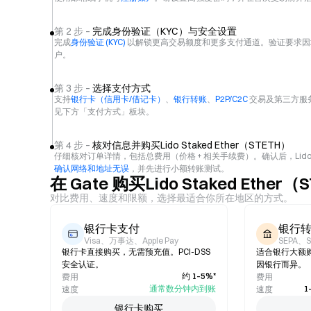
第 2 步 –
完成身份验证（KYC）与安全设置
完成
身份验证 (KYC)
以解锁更高交易额度和更多支付通道。验证要求因
户。
第 3 步 –
选择支付方式
支持
银行卡（信用卡/借记卡）
、
银行转账
、
P2P/C2C
交易及第三方服
见下方「支付方式」板块。
第 4 步 –
核对信息并购买Lido Staked Ether（STETH）
仔细核对订单详情，包括总费用（价格 + 相关手续费）。确认后，Lido Stake
确认网络和地址无误
，并先进行小额转账测试。
在 Gate 购买Lido Staked Ethe
对比费用、速度和限额，选择最适合你所在地区的方式。
银行卡支付
银行
Visa、万事达、Apple Pay
SEPA、
银行卡直接购买，无需预充值。PCI-DSS
适合银行大额
安全认证。
因银行而异。
约 1–5%*
费用
费用
通常数分钟内到账
1
速度
速度
银行卡购买