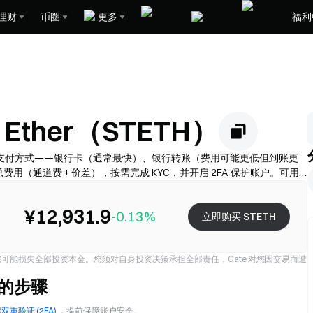
理财
币圈
更多
福利
 Ether（STETH）
ETH）。选择支付方式——银行卡（通常最快）、银行转账（费用可能更低但到账更
费用（通道费 + 价差），按需完成 KYC，并开启 2FA 保护账户。可用
¥12,931.9
-0.13%
立即购买 STETH
能损失全部投资本金。您须对自身投资决策承担全部责任，Gate 对您因交易而遭
H）的步骤
启
双重验证 (2FA)
，提前保障账户安全。