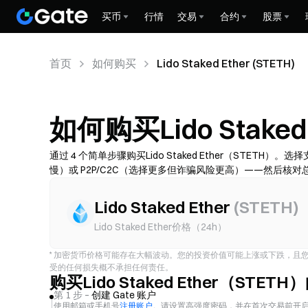
买币
行情
交易
合约
股票
首页
如何购买
Lido Staked Ether (STETH)
如何购买Lido Staked
通过 4 个简单步骤购买Lido Staked Ether（ST
慢）或 P2P/C2C（选择更多但诈骗风险更高）——然后核对总
性、限额、费用和到账时间因地区和服务商而异。
Lido Staked Ether
(
STETH
)
Lido Staked Ether价格（24h）
*
加密货币价格可能存在大幅波动。您的投资价值可能上涨或下跌，且您可
受的任何损失概不承担任何责任。
购买Lido Staked Ether（STET
第 1 步 –
创建 Gate 账户
使用邮箱或手机号
注册账户
。请设置高强度密码，并在首次交易前开