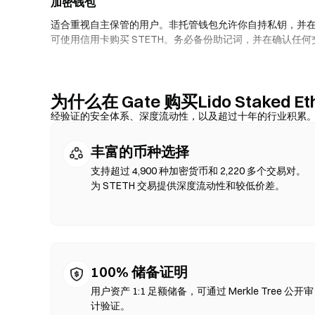
加密钱包
适合重视自主保管的用户。非托管钱包允许你自持私钥，并
可使用信用卡购买 STETH。务必备份助记词，并在确认任
去中心化交易所（DEX）
无需中间方的点对点交易。DEX 通过智能合约在链上执行
为什么在 Gate 购买Lido Staked 
确认兑换即可。请注意交易需支付 Gas 费，且因流动性差异
经验证的安全体系、深度流动性，以及超过十年的行业积累
BNB Chain、Polygon 等 EVM 兼容链上。
丰富的币种选择
支持超过 4,900 种加密货币和 2,220 多个交易对。
为 STETH 交易提供深度流动性和较低价差。
100% 储备证明
用户资产 1:1 足额储备，可通过 Merkle Tree 公开审
计验证。