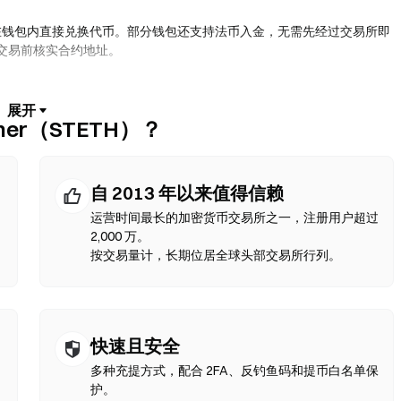
在钱包内直接兑换代币。部分钱包还支持法币入金，无需先经过交易所即
何交易前核实合约地址。
兑换，无需注册或身份验证。连接兼容钱包，选择代币对，设置滑点容差后
Ether（STETH）？
，价格可能与中心化市场有所不同。大部分 DEX 活动发生在以太坊、
。
自 2013 年以来值得信赖
运营时间最长的加密货币交易所之一，注册用户超过
2,000 万。
按交易量计，长期位居全球头部交易所行列。
快速且安全
多种充提方式，配合 2FA、反钓鱼码和提币白名单保
护。