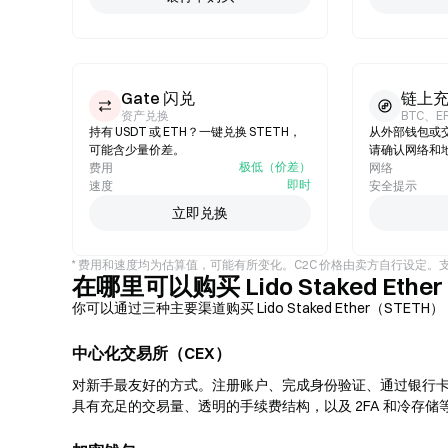
Gate 闪兑
链上
资产兑换
BTC、E
持有 USDT 或 ETH？一键兑换 STETH，
从外部钱包或交
可能含少量价差。
请确认网络和
极低（价差）
费用
网络
即时
速度
安全提示
立即兑换
* 费用和速度均为估算值，可能有所变化。C2C 价格由卖方自行设定
在哪里可以购买 Lido Staked Eth
你可以通过三种主要渠道购买 Lido Staked Ether（S
中心化交易所（CEX）
对新手最友好的方式。注册账户、完成身份验证、通过银行卡或
具有充足的交易量、透明的手续费结构，以及 2FA 和冷存储