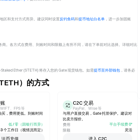
地区和支付方式而异。建议同时设置
反钓鱼码
和
提币地址白名单
，进一步加固账
务商。各方式在费用、到账时间和限额上有所不同，请在下单前对比选择。详细对比
d Ether (STETH) 将存入您的 Gate 现货钱包。如需
提币至外部钱包
，请务必
r（STETH）的方式
转账
C2C 交易
SWIFT、FPS 等
PayPal、Wise 等
购买，费用更低。到账时间
与用户直接交易，Gate 托管保护。建议对
比卖方报价。
低 / 零（因银行而异）
平台手续费 0*
费用
–3 个工作日（视情况而定）
灵活
限额
法币充值
进入 C2C