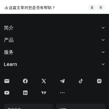
这篇文章对您是否有帮助？
是
是
否
否
简介
关于我们
产品
职业机会
C2C
服务
新闻中心
闪兑与大宗交易
VIP 权益
F1 红牛车队官方赞助商
Learn
现货交易
机构服务
用户协议
学院
杠杆交易
建议反馈
风险警示
Gate 快讯
理财中心
公告列表
隐私政策
Gate 博客
ETF
费率标准
Cookie 政策
加密货币百科
合约
帮助中心
媒体工具包
Gate 研究院
CFD 合约