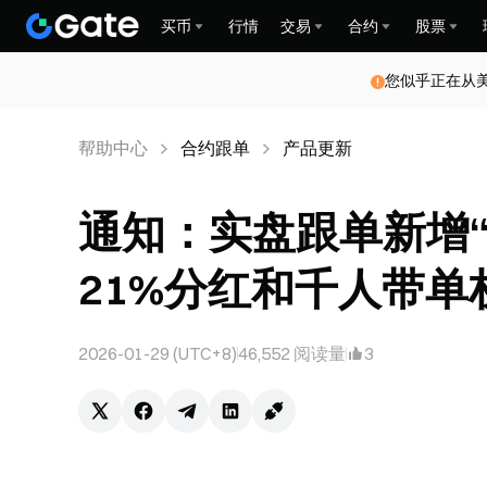
买币
行情
交易
合约
股票
您似乎正在从
帮助中心
合约跟单
产品更新
通知：实盘跟单新增
21%分红和千人带单权益
2026-01-29 (UTC+8)
46,552
阅读量
3