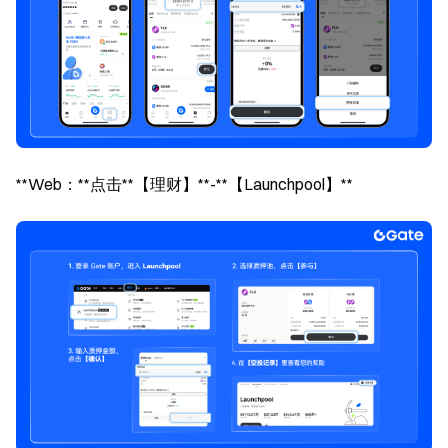
**Web：**点击**【理财】**-**【Launchpool】**