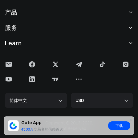
关于我们
产品
职业机会
C2C
服务
新闻中心
闪兑与大宗交易
VIP 权益
F1 红牛车队官方赞助商
Learn
现货交易
机构服务
用户协议
学院
杠杆交易
建议反馈
风险警示
Gate 快讯
理财中心
公告列表
隐私政策
Gate 博客
ETF
费率标准
Cookie 政策
加密货币百科
合约
帮助中心
媒体工具包
Gate 研究院
CFD 合约
简体中文
USD
上币申请
储备金
比特币减半
股票
智能合约安全
牌照
以太坊 (ETH) 升级
Alpha
开发者中心（API）
安全方案
Gate App
Copyright © 2013-2026.
下载
大数据
Gate Pay
All Right Reserved.
4500万
交易者的信赖首选
官方验证渠道
GateToken (GT)
加密货币价格
Gate Card