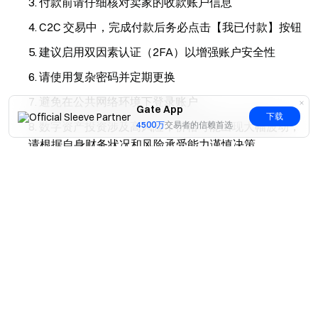
付款前请仔细核对卖家的收款账户信息
C2C 交易中，完成付款后务必点击【我已付款】按钮
建议启用双因素认证（2FA）以增强账户安全性
请使用复杂密码并定期更换
避免在公共网络环境下登录账户
Gate App
下载
数字资产投资涉及高风险，价格可能出现大幅波动，
4500万
交易者的信赖首选
请根据自身财务状况和风险承受能力谨慎决策
是
否
常见问题
Q1：购买 USDT 必须完成身份验证吗？
A：是的，根据 Gate 平台规则，用户需要完成身份验证
（KYC）后才能进行 USDT 购买操作。