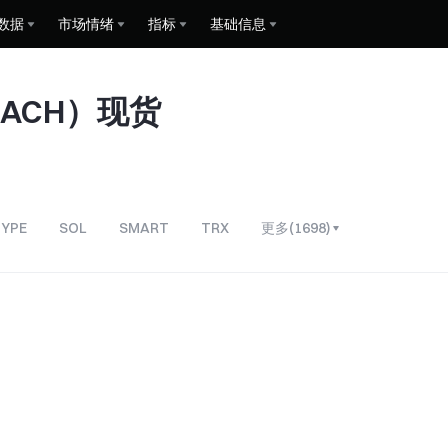
数据
市场情绪
指标
基础信息
y（ACH）现货
YPE
SOL
SMART
TRX
更多
(
1698
)