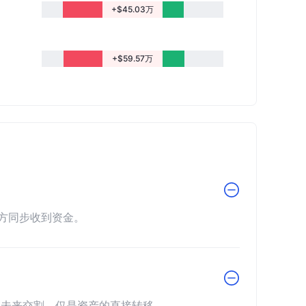
+$45.03万
+$59.57万
卖方同步收到资金。
无未来交割，仅是资产的直接转移。