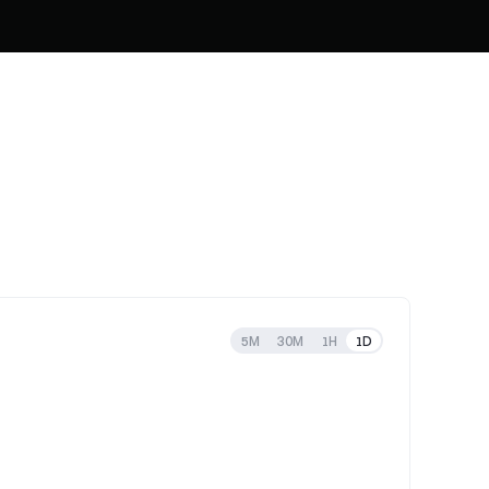
5M
30M
1H
1D