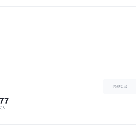
强烈卖出
.77
买入