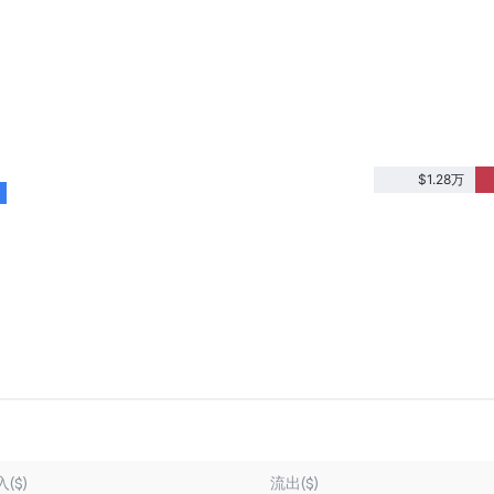
$1.28万
($)
流出($)