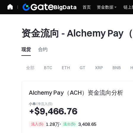
BigData
首页
资金数据
链上
资金流向 - Alchemy Pa
现货
合约
全部
BTC
ETH
GT
XRP
BNB
H
Alchemy Pay（ACH）资金流向分析
小单
/
净流入($)
+$9,466.76
1.28万
3,408.65
流入($)
流出($)