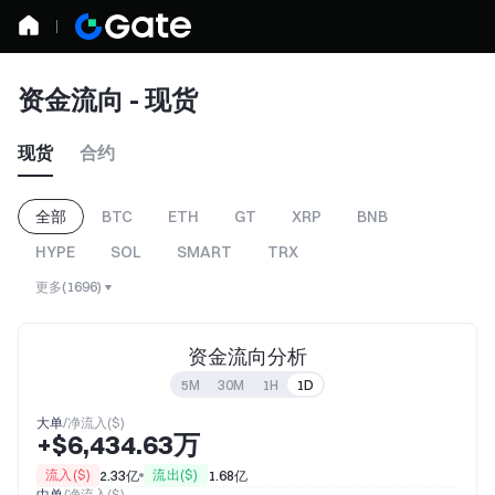
资金流向 - 现货
现货
合约
全部
BTC
ETH
GT
XRP
BNB
HYPE
SOL
SMART
TRX
更多
(
1696
)
资金流向分析
5M
30M
1H
1D
大单
/
净流入($)
+$6,434.63万
流入($)
流出($)
2.33亿
1.68亿
中单
/
净流入($)