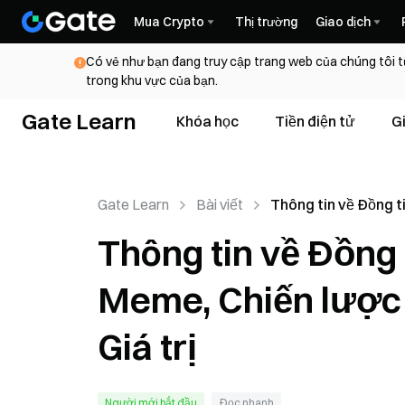
Mua Crypto
Thị trường
Giao dịch
Có vẻ như bạn đang truy cập trang web của chúng tôi t
trong khu vực của bạn.
Gate Learn
Khóa học
Tiền điện tử
G
Gate Learn
Bài viết
Thông tin về Đồng t
Văn hóa Meme, Chiế
Thông tin về Đồng 
voi và Tái cấu trúc G
Meme, Chiến lược C
Giá trị
Người mới bắt đầu
Đọc nhanh