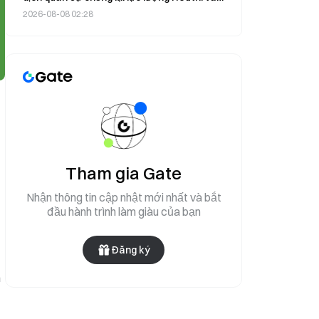
ngày 8 tháng 8
2026-08-08 02:28
Tham gia Gate
Nhận thông tin cập nhật mới nhất và bắt
đầu hành trình làm giàu của bạn
Đăng ký
n