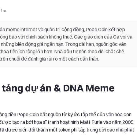
:
1m
óa meme internet và quản trị cộng đồng, Pepe Coin kết hợp
ông báo với chính sách không thuế. Các giao dịch của Cá voi và
 những biến động giá ngắn hạn. Trong dài hạn, nguồn gốc văn
khóa tiện ích rộng lớn hơn. Nhà đầu tư nên theo dõi chặt chẽ
trên chuỗi để đánh giá rủi ro một cách cẩn thận.
ền tảng dự án & DNA Meme
ồng tiền Pepe Coin bắt nguồn từ ký ức tập thể của văn hóa con
được tạo ra bởi họa sĩ tranh hoạt hình Matt Furie vào năm 2005.
đã được biến đổi thành một token phi tập trung bởi các nhà phát