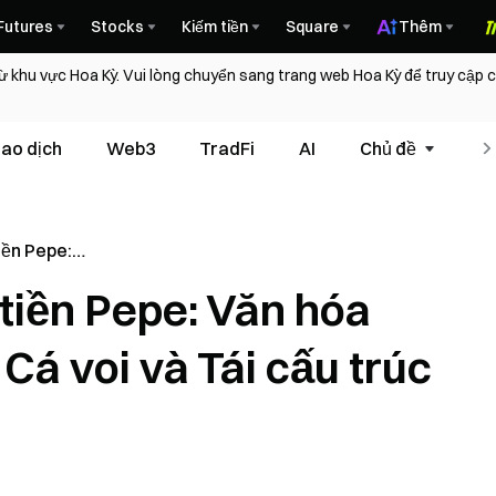
Futures
Stocks
Kiếm tiền
Square
Thêm
ừ khu vực Hoa Kỳ. Vui lòng chuyển sang trang web Hoa Kỳ để truy cập
iao dịch
Web3
TradFi
AI
Chủ đề
T
iền Pepe:
n lược Cá
tiền Pepe: Văn hóa
iá trị
á voi và Tái cấu trúc