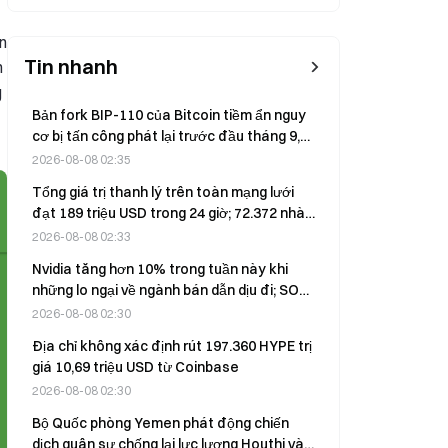
ền
Tin nhanh
n
g
Bản fork BIP-110 của Bitcoin tiềm ẩn nguy
cơ bị tấn công phát lại trước đầu tháng 9,
có thể dẫn đến thất thoát BTC thật.
2026-08-08 02:35
Tổng giá trị thanh lý trên toàn mạng lưới
đạt 189 triệu USD trong 24 giờ; 72.372 nhà
giao dịch bị thanh lý.
2026-08-08 02:33
Nvidia tăng hơn 10% trong tuần này khi
những lo ngại về ngành bán dẫn dịu đi; SOX
tăng 8%
2026-08-08 02:30
Địa chỉ không xác định rút 197.360 HYPE trị
giá 10,69 triệu USD từ Coinbase
2026-08-08 02:30
Bộ Quốc phòng Yemen phát động chiến
dịch quân sự chống lại lực lượng Houthi vào