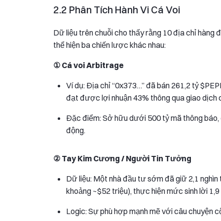
2.2 Phân Tích Hành Vi Cá Voi
Dữ liệu trên chuỗi cho thấy rằng 10 địa chỉ hàn
thể hiện ba chiến lược khác nhau:
① Cá voi Arbitrage
Ví dụ: Địa chỉ “0x373…” đã bán 261,2 tỷ $PEP
đạt được lợi nhuận 43% thông qua giao dịch c
Đặc điểm: Sở hữu dưới 500 tỷ mã thông báo, g
động.
​② Tay Kim Cương / Người Tin Tưởng
Dữ liệu: Một nhà đầu tư sớm đã giữ 2,1 nghìn 
khoảng ~$52 triệu), thực hiện mức sinh lời 1,9
Logic: Sự phù hợp mạnh mẽ với câu chuyện cộ