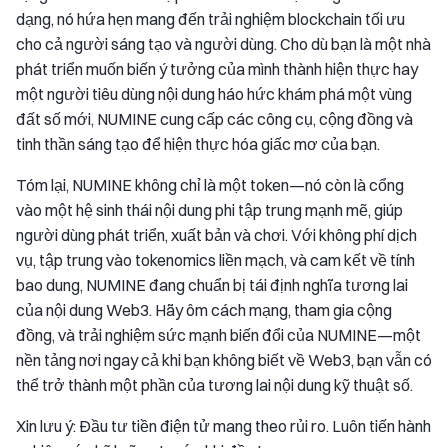
dạng, nó hứa hẹn mang đến trải nghiệm blockchain tối ưu
cho cả người sáng tạo và người dùng. Cho dù bạn là một nhà
phát triển muốn biến ý tưởng của mình thành hiện thực hay
một người tiêu dùng nội dung háo hức khám phá một vùng
đất số mới, NUMINE cung cấp các công cụ, cộng đồng và
tinh thần sáng tạo để hiện thực hóa giấc mơ của bạn.
Tóm lại, NUMINE không chỉ là một token—nó còn là cổng
vào một hệ sinh thái nội dung phi tập trung mạnh mẽ, giúp
người dùng phát triển, xuất bản và chơi. Với không phí dịch
vụ, tập trung vào tokenomics liền mạch, và cam kết về tính
bao dung, NUMINE đang chuẩn bị tái định nghĩa tương lai
của nội dung Web3. Hãy ôm cách mạng, tham gia cộng
đồng, và trải nghiệm sức mạnh biến đổi của NUMINE—một
nền tảng nơi ngay cả khi bạn không biết về Web3, bạn vẫn có
thể trở thành một phần của tương lai nội dung kỹ thuật số.
Xin lưu ý: Đầu tư tiền điện tử mang theo rủi ro. Luôn tiến hành