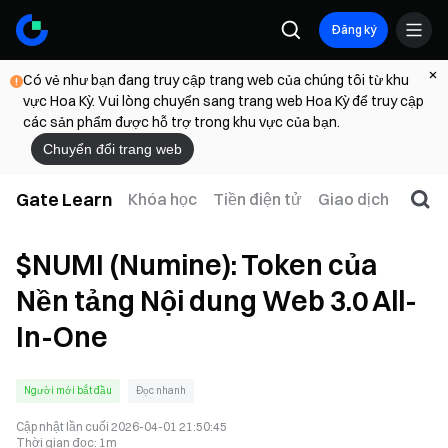
Đăng ký
Có vẻ như bạn đang truy cập trang web của chúng tôi từ khu
vực Hoa Kỳ. Vui lòng chuyển sang trang web Hoa Kỳ để truy cập
các sản phẩm được hỗ trợ trong khu vực của bạn.
Chuyển đổi trang web
Gate Learn
Khóa học
Tiền điện tử
Giao dịch
Web
$NUMI (Numine): Token của
Nền tảng Nội dung Web 3.0 All-
In-One
Người mới bắt đầu
Đọc nhanh
Cập nhật lần cuối
2026-04-01 21:50:45
Thời gian đọc
:
1m