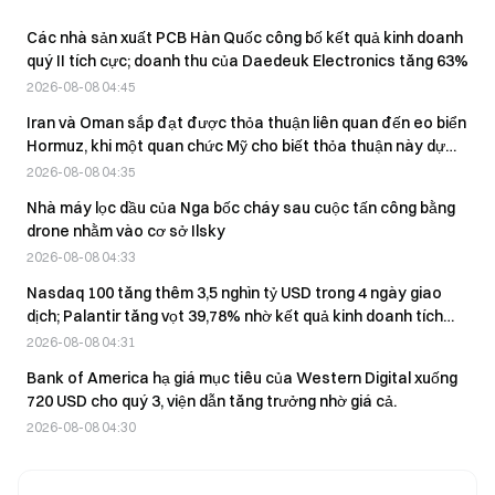
Các nhà sản xuất PCB Hàn Quốc công bố kết quả kinh doanh
quý II tích cực; doanh thu của Daedeuk Electronics tăng 63%
2026-08-08 04:45
Iran và Oman sắp đạt được thỏa thuận liên quan đến eo biển
Hormuz, khi một quan chức Mỹ cho biết thỏa thuận này dự
kiến sẽ sớm đạt được.
2026-08-08 04:35
Nhà máy lọc dầu của Nga bốc cháy sau cuộc tấn công bằng
drone nhằm vào cơ sở Ilsky
2026-08-08 04:33
Nasdaq 100 tăng thêm 3,5 nghìn tỷ USD trong 4 ngày giao
dịch; Palantir tăng vọt 39,78% nhờ kết quả kinh doanh tích
cực
2026-08-08 04:31
Bank of America hạ giá mục tiêu của Western Digital xuống
720 USD cho quý 3, viện dẫn tăng trưởng nhờ giá cả.
2026-08-08 04:30