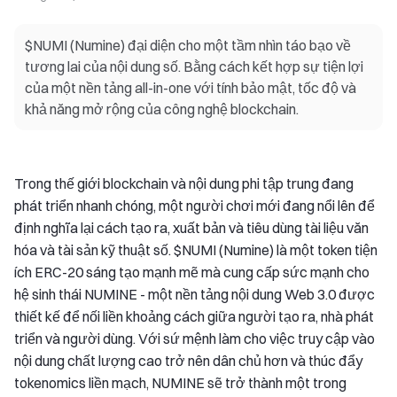
$NUMI (Numine) đại diện cho một tầm nhìn táo bạo về
tương lai của nội dung số. Bằng cách kết hợp sự tiện lợi
của một nền tảng all-in-one với tính bảo mật, tốc độ và
khả năng mở rộng của công nghệ blockchain.
Trong thế giới blockchain và nội dung phi tập trung đang
phát triển nhanh chóng, một người chơi mới đang nổi lên để
định nghĩa lại cách tạo ra, xuất bản và tiêu dùng tài liệu văn
hóa và tài sản kỹ thuật số. $NUMI (Numine) là một token tiện
ích ERC-20 sáng tạo mạnh mẽ mà cung cấp sức mạnh cho
hệ sinh thái NUMINE - một nền tảng nội dung Web 3.0 được
thiết kế để nối liền khoảng cách giữa người tạo ra, nhà phát
triển và người dùng. Với sứ mệnh làm cho việc truy cập vào
nội dung chất lượng cao trở nên dân chủ hơn và thúc đẩy
tokenomics liền mạch, NUMINE sẽ trở thành một trong