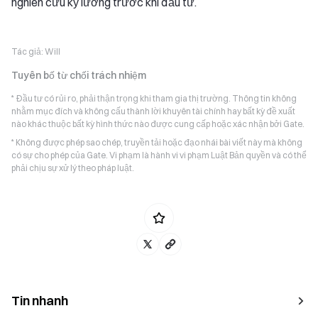
nghiên cứu kỹ lưỡng trước khi đầu tư.
Tác giả:
Will
Tuyên bố từ chối trách nhiệm
* Đầu tư có rủi ro, phải thận trọng khi tham gia thị trường. Thông tin không
nhằm mục đích và không cấu thành lời khuyên tài chính hay bất kỳ đề xuất
nào khác thuộc bất kỳ hình thức nào được cung cấp hoặc xác nhận bởi Gate.
* Không được phép sao chép, truyền tải hoặc đạo nhái bài viết này mà không
có sự cho phép của Gate. Vi phạm là hành vi vi phạm Luật Bản quyền và có thể
phải chịu sự xử lý theo pháp luật.
Tin nhanh