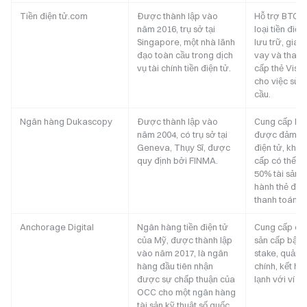
Tiền điện tử.com
Được thành lập vào
Hỗ trợ BTC, 
năm 2016, trụ sở tại
loại tiền điệ
Singapore, một nhà lãnh
lưu trữ, giao
đạo toàn cầu trong dịch
vay và thanh
vụ tài chính tiền điện tử.
cấp thẻ Visa 
cho việc sử 
cầu.
Ngân hàng Dukascopy
Được thành lập vào
Cung cấp kh
năm 2004, có trụ sở tại
được đảm bả
Geneva, Thụy Sĩ, được
điện tử, khá
quy định bởi FINMA.
cấp có thể v
50% tài sản c
hành thẻ đa 
thanh toán t
Anchorage Digital
Ngân hàng tiền điện tử
Cung cấp dịch
của Mỹ, được thành lập
sản cấp bậc 
vào năm 2017, là ngân
stake, quản tr
hàng đầu tiên nhận
chính, kết hợ
được sự chấp thuận của
lạnh với ví n
OCC cho một ngân hàng
tài sản kỹ thuật số quốc