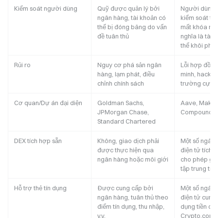
Kiểm soát người dùng
Quỹ được quản lý bởi
Người dùng 
ngân hàng, tài khoản có
kiểm soát tài
thể bị đóng băng do vấn
mất khóa riê
đề tuân thủ
nghĩa là tài 
thể khôi phụ
Rủi ro
Nguy cơ phá sản ngân
Lỗi hợp đồng
hàng, lạm phát, điều
minh, hack, b
chỉnh chính sách
trường cực 
Cơ quan/Dự án đại diện
Goldman Sachs,
Aave, Maker
JPMorgan Chase,
Compound, 
Standard Chartered
DEX tích hợp sẵn
Không, giao dịch phải
Một số ngân 
được thực hiện qua
điện tử tích 
ngân hàng hoặc môi giới
cho phép gia
tập trung trự
Hỗ trợ thẻ tín dụng
Được cung cấp bởi
Một số ngân 
ngân hàng, tuân thủ theo
điện tử cung 
điểm tín dụng, thu nhập,
dụng tiền điệ
v.v.
Crypto.com