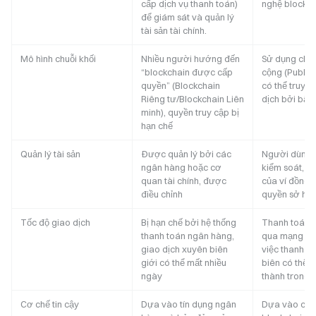
cấp dịch vụ thanh toán)
nghệ blockch
để giám sát và quản lý
tài sản tài chính.
Mô hình chuỗi khối
Nhiều người hướng đến
Sử dụng chuỗ
“blockchain được cấp
cộng (Public 
quyền” (Blockchain
có thể truy c
Riêng tư/Blockchain Liên
dịch bởi bất 
minh), quyền truy cập bị
hạn chế
Quản lý tài sản
Được quản lý bởi các
Người dùng 
ngân hàng hoặc cơ
kiểm soát, k
quan tài chính, được
của ví đồng 
điều chỉnh
quyền sở hữu
Tốc độ giao dịch
Bị hạn chế bởi hệ thống
Thanh toán t
thanh toán ngân hàng,
qua mạng bl
giao dịch xuyên biên
việc thanh t
giới có thể mất nhiều
biên có thể 
ngày
thành trong v
Cơ chế tin cậy
Dựa vào tín dụng ngân
Dựa vào côn