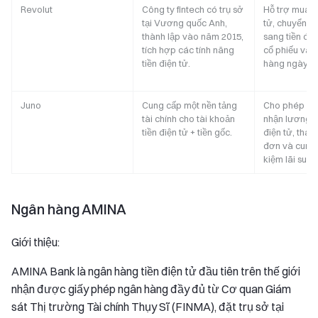
Revolut
Công ty fintech có trụ sở
Hỗ trợ mua b
tại Vương quốc Anh,
tử, chuyển đổi
thành lập vào năm 2015,
sang tiền điệ
tích hợp các tính năng
cổ phiếu và 
tiền điện tử.
hàng ngày.
Juno
Cung cấp một nền tảng
Cho phép ng
tài chính cho tài khoản
nhận lương b
tiền điện tử + tiền gốc.
điện tử, than
đơn và cung 
kiệm lãi suất
Ngân hàng AMINA
Giới thiệu:
AMINA Bank là ngân hàng tiền điện tử đầu tiên trên thế giới
nhận được giấy phép ngân hàng đầy đủ từ Cơ quan Giám
sát Thị trường Tài chính Thụy Sĩ (FINMA), đặt trụ sở tại