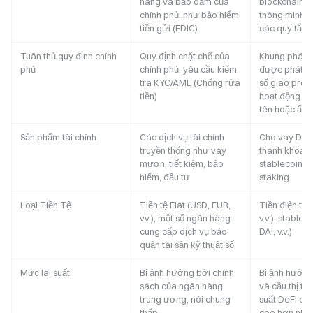
hàng và bảo đảm của
blockchain, 
chính phủ, như bảo hiểm
thông minh và
tiền gửi (FDIC)
các quy tắc
Tuân thủ quy định chính
Quy định chặt chẽ của
Khung pháp 
phủ
chính phủ, yêu cầu kiểm
được phát tri
tra KYC/AML (Chống rửa
số giao prot
tiền)
hoạt động mộ
tên hoặc ẩn 
Sản phẩm tài chính
Các dịch vụ tài chính
Cho vay DeFi
truyền thống như vay
thanh khoản,
mượn, tiết kiệm, bảo
stablecoin, 
hiểm, đầu tư
staking
Loại Tiền Tệ
Tiền tệ Fiat (USD, EUR,
Tiền điện tử 
vv.), một số ngân hàng
v.v.), stablec
cung cấp dịch vụ bảo
DAI, v.v.)
quản tài sản kỹ thuật số
Mức lãi suất
Bị ảnh hưởng bởi chính
Bị ảnh hưởng
sách của ngân hàng
và cầu thị trư
trung ương, nói chung
suất DeFi có
thấp
cao hơn như