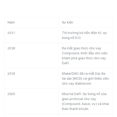
Năm
Sự kiện
2017
Thị trường bò tiến điện tử, sự
bùng nổ ICO.
2018
Ra mắt giao thức cho vay
Compound, khởi đầu cho việc
khám phá giao thức cho vay
DeFi.
2019
MakerDAO đã ra mắt Dai đa
tài sản (MCD) và giới thiệu việc
cho vay stablecoin.
2020
Mùa hè DeFi: Sự bùng nổ của
giao protocal cho vay
(Compound, Aave, vv.) và khai
thác thanh khoản.