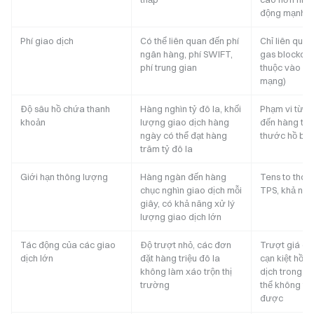
động mạnh h
Phí giao dịch
Có thể liên quan đến phí
Chỉ liên quan
ngân hàng, phí SWIFT,
gas blockcha
phí trung gian
thuộc vào đi
mạng)
Độ sâu hồ chứa thanh
Hàng nghìn tỷ đô la, khối
Phạm vi từ hà
khoản
lượng giao dịch hàng
đến hàng trăm
ngày có thể đạt hàng
thước hồ bơi
trăm tỷ đô la
Giới hạn thông lượng
Hàng ngàn đến hàng
Tens to thou
chục nghìn giao dịch mỗi
TPS, khả năn
giây, có khả năng xử lý
lượng giao dịch lớn
Tác động của các giao
Độ trượt nhỏ, các đơn
Trượt giá đá
dịch lớn
đặt hàng triệu đô la
cạn kiệt hồ b
không làm xáo trộn thị
dịch trong hà
trường
thể không th
được