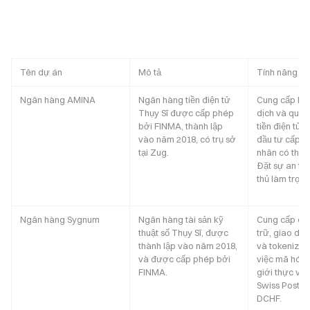
Tên dự án
Mô tả
Tính năng ch
Ngân hàng AMINA
Ngân hàng tiền điện tử
Cung cấp lưu
Thụy Sĩ được cấp phép
dịch và quản 
bởi FINMA, thành lập
tiền điện tử 
vào năm 2018, có trụ sở
đầu tư cấp v
tại Zug.
nhân có thu 
Đặt sự an to
thủ làm trọng
Ngân hàng Sygnum
Ngân hàng tài sản kỹ
Cung cấp dịc
thuật số Thụy Sĩ, được
trữ, giao dịc
thành lập vào năm 2018,
và tokenizati
và được cấp phép bởi
việc mã hóa t
FINMA.
giới thực và 
Swiss Post đ
DCHF.