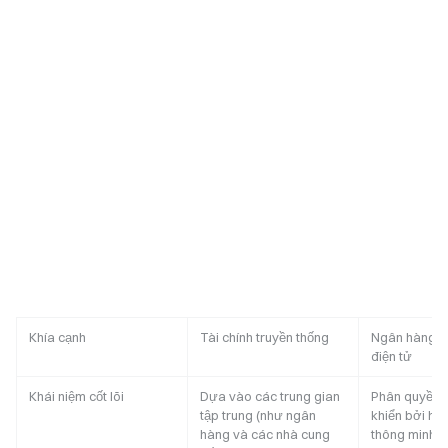
Khía cạnh
Tài chính truyền thống
Ngân hàng W
điện tử
Khái niệm cốt lõi
Dựa vào các trung gian
Phân quyền,
tập trung (như ngân
khiển bởi hợ
hàng và các nhà cung
thông minh 