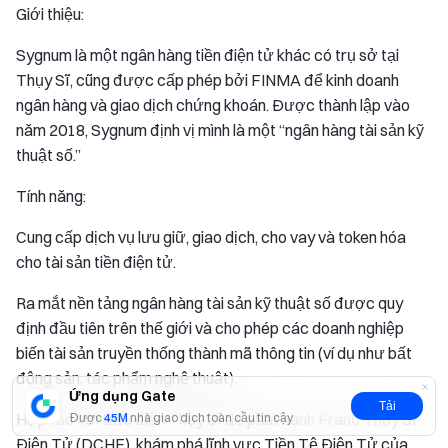
Giới thiệu:
Sygnum là một ngân hàng tiền điện tử khác có trụ sở tại
Thụy Sĩ, cũng được cấp phép bởi FINMA để kinh doanh
ngân hàng và giao dịch chứng khoán. Được thành lập vào
năm 2018, Sygnum định vị mình là một “ngân hàng tài sản kỹ
thuật số.”
Tính năng:
Cung cấp dịch vụ lưu giữ, giao dịch, cho vay và token hóa
cho tài sản tiền điện tử.
Ra mắt nền tảng ngân hàng tài sản kỹ thuật số được quy
định đầu tiên trên thế giới và cho phép các doanh nghiệp
biến tài sản truyền thống thành mã thông tin (ví dụ như bất
động sản, tác phẩm nghệ thuật).
Ứng dụng Gate
Tải
Hợp tác với Bưu điện Thụy Sĩ để phát hành Franc Thụy Sĩ
Được
45M
nhà giao dịch toàn cầu tin cậy
Điện Tử (DCHF), khám phá lĩnh vực Tiền Tệ Điện Tử của