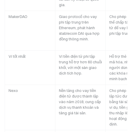
gia.
MakerDAO
Giao protocổ cho vay
Cho phép ng
phi tập trung trên
thế chấp tài s
Ethereum, phát hành
tử để vay DAI
stablecoin DAI qua hợp
phi tập trung.
đồng thông minh.
Ví tốt nhất
Ví tiền điện tử phi tập
Hỗ trợ thẻ t
trung hỗ trợ hơn 60 chuỗi
mã hóa, nhấn
khối, với một sàn giao
người dùng 
dịch tích hợp.
các khóa riê
minh bạch gi
Nexo
Nền tảng cho vay tiền
Cho phép vay
điện tử được thành lập
lập tức đượ
vào năm 2018, cung cấp
bằng tài sản t
dịch vụ thanh khoản và
ví dụ, tiền g
tăng giá tài sản.
thu nhập lên
hoạt động tu
định.