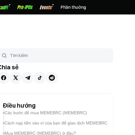
Phần thưởng
Chia sẻ
Điều hướng
Các bước để mua MEMEBRC (MEMEBRC)
Cách nạp tiền vào ví của bạn để giao dịch MEMEBRC
Mua MEMEBRC (MEMEBRC) ở đâu?