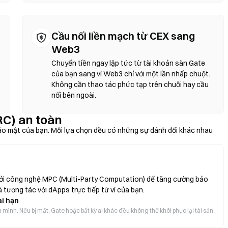
Cầu nối liền mạch từ CEX sang
Web3
Chuyển tiền ngay lập tức từ tài khoản sàn Gate
của bạn sang ví Web3 chỉ với một lần nhấp chuột.
Không cần thao tác phức tạp trên chuỗi hay cầu
nối bên ngoài.
C) an toàn
ảo mật của bạn. Mỗi lựa chọn đều có những sự đánh đổi khác nhau
 bởi công nghệ MPC (Multi-Party Computation) để tăng cường bảo
 tương tác với dApps trực tiếp từ ví của bạn.
ài hạn
 mình. Nếu bị mất, Gate hoặc bất kỳ ai khác đều không thể khôi phục lại tài sản.