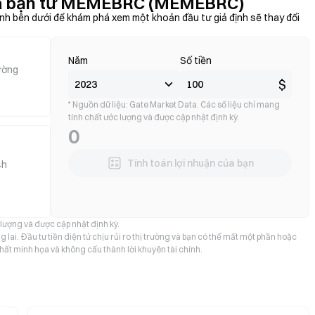
của bạn từ MEMEBRC (MEMEBRC)
h bên dưới để khám phá xem một khoản đầu tư giả định sẽ thay đổi
Năm
Số tiền
rường
$
* Nguồn dữ liệu: Gate Market Data. Các số liệu chỉ mang
tính chất ước lượng và được cập nhật định kỳ.
0
Tính toán lợi nhuận của bạn
4h
 lượng và được cập nhật định kỳ.
 lai. Đầu tư tiền điện tử chịu rủi ro thị trường và bạn có thể mất một phần hoặc
hất minh họa và không cấu thành lời khuyên tài chính.