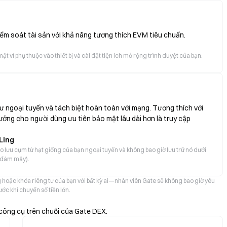
kiểm soát tài sản với khả năng tương thích EVM tiêu chuẩn.
ật ví phụ thuộc vào thiết bị và cài đặt tiện ích mở rộng trình duyệt của bạn.
ư ngoại tuyến và tách biệt hoàn toàn với mạng. Tương thích với
ưởng cho người dùng ưu tiên bảo mật lâu dài hơn là truy cập
Ling
ao lưu cụm từ hạt giống của bạn ngoại tuyến và không bao giờ lưu trữ nó dưới
n đám mây).
 hoặc khóa riêng tư của bạn với bất kỳ ai—nhân viên Gate sẽ không bao giờ yêu
c khi chuyển số tiền lớn.
công cụ trên chuỗi của Gate DEX.