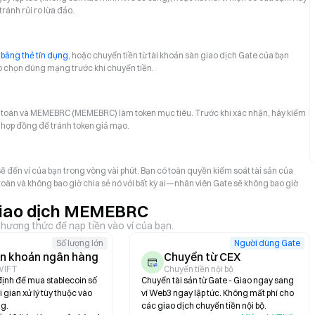
ánh rủi ro lừa đảo.
bằng thẻ tín dụng
, hoặc chuyển tiền từ tài khoản sàn giao dịch Gate của bạn
chọn đúng mạng trước khi chuyển tiền.
h toán và MEMEBRC (MEMEBRC) làm token mục tiêu. Trước khi xác nhận, hãy kiểm
ỉ hợp đồng để tránh token giả mạo.
đến ví của bạn trong vòng vài phút. Bạn có toàn quyền kiểm soát tài sản của
oàn và không bao giờ chia sẻ nó với bất kỳ ai—nhân viên Gate sẽ không bao giờ
 giao dịch MEMEBRC
ương thức để nạp tiền vào ví của bạn.
Số lượng lớn
Người dùng Gate
n khoản ngân hàng
Chuyển từ CEX
WIFT
Chuyển tiền nội bộ
định để mua stablecoin số
Chuyển tài sản từ Gate - Giao ngay sang
 gian xử lý tùy thuộc vào
ví Web3 ngay lập tức. Không mất phí cho
g.
các giao dịch chuyển tiền nội bộ.