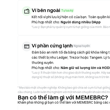
Ví bên ngoài
Tự lưu ký
Kết nối ví phi lưu ký hiện có của bạn. Toàn quyền 
Phù hợp nhất cho:
Người dùng nhiều DApp
*
Lưu ý: Bạn phải tự quản lý cụm từ hạt giống của mình. Bảo m
Ví phần cứng lạnh
Ngoại tuyến
Đảm bảo an ninh tối đa bằng cách giữ khóa riêng t
các thiết bị như Ledger, Trezor hoặc Tangem. Lý t
thường xuyên.
Phù hợp nhất cho:
Nắm giữ số lượng lớn và HOD
*
Lưu ý: Ít thuận tiện hơn cho giao dịch thường xuyên. Hãy s
dạng kỹ thuật số (không chụp màn hình, không lưu trữ trê
* Mẹo bảo mật chuyên nghiệp: Không bao giờ chia sẻ cụm từ hạt giống
cầu chúng. Luôn luôn thử nghiệm với một khoản chuyển khoản nhỏ trướ
Bạn có thể làm gì với MEMEBRC?
Khám phá những gì bạn có thể làm với MEMEBRC bằng các 