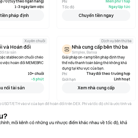
p / 0 (tùy theo ngân hàng)
Miễn phí/Thấp
Phí
1–3 ngày làm việc
Ngay lập tức
Tốc độ
tiền pháp định
Chuyển tiền ngay
Xuyên chuỗi
Dịch vụ bên thứ ba
i và Hoán đổi
Nhà cung cấp bên thứ ba
ổi tài sản
Simplex, Banxa
oặc stablecoin chuỗi chéo
Giải pháp on-ramp tiền pháp định thay
ho việc hoán đổi MEMEBRC
thế nếu thanh toán bằng thẻ không khả
dụng tại khu vực của bạn.
10+ chuỗi
Thay đổi theo trường hợp
Phí
~5 phút
Linh hoạt
Giới hạn
u nối tài sản
Xem nhà cung cấp
SDT/ETH vào ví của bạn để hoán đổi trên DEX. Phí và tốc độ chỉ là ước tính và
u?
nh, mỗi kênh có những ưu nhược điểm khác nhau về tốc độ, khả