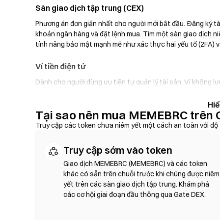
Sàn giao dịch tập trung (CEX)
Phương án đơn giản nhất cho người mới bắt đầu. Đăng ký tà
khoản ngân hàng và đặt lệnh mua. Tìm một sàn giao dịch ni
tính năng bảo mật mạnh mẽ như xác thực hai yếu tố (2FA) và
Ví tiền điện tử
Dành cho người dùng ưu tiên tự quản lý tài sản. Ví không l
tiếp trong giao diện ví. Một số ví cũng hỗ trợ nạp tiền p
thông qua sàn giao dịch trước. Luôn sao lưu cụm từ hạt giố
Tại sao nên mua MEMEBRC trên 
nào.
Truy cập các token chưa niêm yết một cách an toàn với độ 
Sàn giao dịch phi tập trung (DEX)
Truy cập sớm vào token
Giao dịch trực tiếp giữa người dùng với nhau mà không cần
dịch hoán đổi trên chuỗi—không cần đăng ký hoặc xác minh d
Giao dịch MEMEBRC (MEMEBRC) và các token
trượt giá và xác nhận giao dịch. Lưu ý rằng phí gas sẽ được
khác có sẵn trên chuỗi trước khi chúng được niêm
khoản. Hầu hết hoạt động của DEX diễn ra trên các chuỗi 
yết trên các sàn giao dịch tập trung. Khám phá
các cơ hội giai đoạn đầu thông qua Gate DEX.