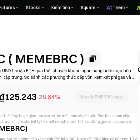
Futures
Stocks
Kiếm tiền
Square
Thêm
 ( MEMEBRC )
 USDT hoặc ETH qua thẻ, chuyển khoản ngân hàng hoặc nạp tiền
hi tập trung. So sánh các phương thức cấp vốn, xem xét phí gas và độ
MEBRC của bạn một cách an toàn. Tính khả dụng và phí khác nhau tùy
₫125.243
-28,64%
Mua MEMEBRC ngay
 có thể tăng hoặc giảm, và bạn có thể mất toàn bộ vốn gốc. Bạn hoàn toàn chịu
 trách nhiệm cho bất kỳ tổn thất nào phát sinh từ hoạt động giao dịch của bạn.
EMEBRC)
ay lập tức (không cần xác minh KYC bổ sung), hoặc kết nối ví hiện có của bạn. Hãy