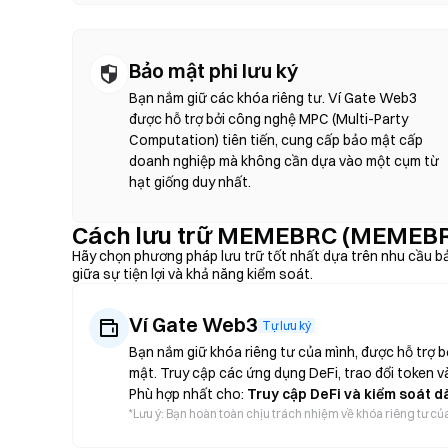
Bảo mật phi lưu ký
Bạn nắm giữ các khóa riêng tư. Ví Gate Web3
được hỗ trợ bởi công nghệ MPC (Multi-Party
Computation) tiên tiến, cung cấp bảo mật cấp
doanh nghiệp mà không cần dựa vào một cụm từ
hạt giống duy nhất.
Cách lưu trữ MEMEBRC (MEMEBR
Hãy chọn phương pháp lưu trữ tốt nhất dựa trên nhu cầu b
giữa sự tiện lợi và khả năng kiểm soát.
Ví Gate Web3
Tự lưu ký
Bạn nắm giữ khóa riêng tư của mình, được hỗ trợ
mật. Truy cập các ứng dụng DeFi, trao đổi token và
Phù hợp nhất cho:
Truy cập DeFi và kiểm soát d
*
Lưu ý: Bạn hoàn toàn chịu trách nhiệm về khóa riêng tư của