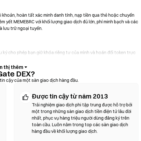
i khoản, hoàn tất xác minh danh tính, nạp tiền qua thẻ hoặc chuyển
êm yết MEMEBRC với khối lượng giao dịch đủ lớn, phí minh bạch và các
 lưu trữ ngoại tuyến.
ưu ký cho phép bạn giữ khóa riêng tư của mình và hoán đổi token trực
háp định, cho phép bạn mua MEMEBRC bằng thẻ tín dụng mà không cần
ng và xác minh địa chỉ hợp đồng trước khi xác nhận bất kỳ giao dịch
Gate DEX?
tin cậy của một sàn giao dịch hàng đầu.
Được tin cậy từ năm 2013
 trung gian. DEX sử dụng hợp đồng thông minh để thực hiện các giao
anh tính. Kết nối ví tương thích, chọn cặp token, thiết lập mức độ
Trải nghiệm giao dịch phi tập trung được hỗ trợ bởi
 áp dụng và giá có thể khác với thị trường tập trung do độ sâu thanh
một trong những sàn giao dịch tiền điện tử lâu đời
tương thích EVM như Ethereum, BNB Chain và Polygon.
nhất, phục vụ hàng triệu người dùng đăng ký trên
toàn cầu. Luôn nằm trong top các sàn giao dịch
hàng đầu về khối lượng giao dịch.