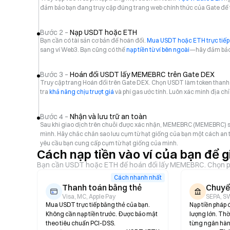
đảm bảo bạn đang truy cập đúng trang web chính thức của Gate để tr
Bước 2 –
Nạp USDT hoặc ETH
Bạn cần có tài sản cơ bản để hoán đổi.
Mua USDT hoặc ETH trực tiếp 
sang ví Web3. Bạn cũng có thể
nạp tiền từ ví bên ngoài
—hãy đảm bảo 
Bước 3 –
Hoán đổi USDT lấy MEMEBRC trên Gate DEX
Truy cập trang Hoán đổi trên Gate DEX. Chọn USDT làm token than
tra
khả năng chịu trượt giá
và phí gas ước tính. Luôn xác minh địa ch
Bước 4 –
Nhận và lưu trữ an toàn
Sau khi giao dịch trên chuỗi được xác nhận, MEMEBRC (MEMEBRC) sẽ 
mình. Hãy chắc chắn sao lưu cụm từ hạt giống của bạn một cách an t
yêu cầu bạn cung cấp cụm từ hạt giống của mình.
Cách nạp tiền vào ví của bạn để
Bạn cần USDT hoặc ETH để hoán đổi lấy MEMEBRC. Chọn ph
Cách nhanh nhất
Thanh toán bằng thẻ
Chuyể
Visa, MC, Apple Pay
SEPA, S
Mua USDT trực tiếp bằng thẻ của bạn.
Nạp tiền pháp 
Không cần nạp tiền trước. Được bảo mật
lượng lớn. Thời
theo tiêu chuẩn PCI-DSS.
từng ngân hàn