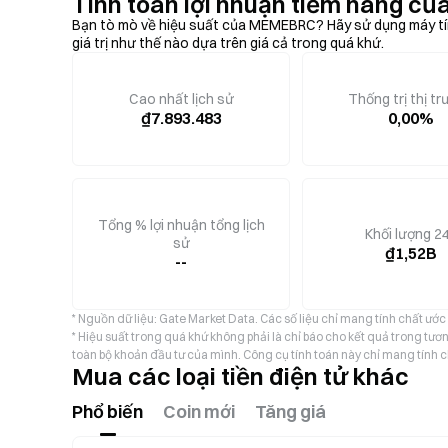
Tính toán lợi nhuận tiềm năng 
Bạn tò mò về hiệu suất của MEMEBRC? Hãy sử dụng máy tín
giá trị như thế nào dựa trên giá cả trong quá khứ.
Cao nhất lịch sử
Thống trị thị t
₫7.893.483
0,00%
Tổng % lợi nhuận tổng lịch
Khối lượng 2
sử
₫1,52B
--
* Nguồn dữ liệu: Gate Market Data. Các số liệu chỉ mang tính chất ước
* Hiệu suất trong quá khứ không phải là chỉ báo cho kết quả trong tương
toàn bộ khoản đầu tư của mình. Công cụ tính toán này chỉ mang tính c
Mua các loại tiền điện tử khác
Phổ biến
Coin mới
Tăng giá