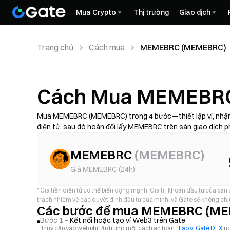
Mua Crypto
Thị trường
Giao dịch
Trang chủ
Cách mua
MEMEBRC (MEMEBRC)
Cách Mua MEMEBRC
Mua MEMEBRC (MEMEBRC) trong 4 bước—thiết lập ví, nhận
điện tử, sau đó hoán đổi lấy MEMEBRC trên sàn giao dịch p
trượt giá trước khi xác nhận, và tìm hiểu cách lưu trữ ME
thuộc vào mạng lưới và nhà cung cấp.
MEMEBRC
(
MEMEBRC
)
Giá MEMEBRC (24h)
*
Giá tiền điện tử có thể biến động mạnh. Giá trị khoản đầu tư của bạn
trách nhiệm về các quyết định đầu tư của mình, và Gate sẽ không chịu
Các bước để mua MEMEBRC (M
Bước 1 –
Kết nối hoặc tạo ví Web3 trên Gate
Truy cập vào web phi tập trung một cách an toàn.
Tạo ví Gate DEX
ng