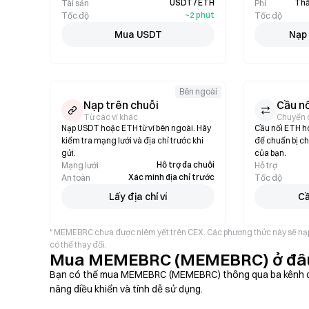
USDT / ETH
Thấ
Tài sản
Phí
~2 phút
Tốc độ
Tốc độ
Mua USDT
Nạp 
Bên ngoài
Nạp trên chuỗi
Cầu nố
Từ các ví khác
Chuyển đ
Nạp USDT hoặc ETH từ ví bên ngoài. Hãy
Cầu nối ETH h
kiểm tra mạng lưới và địa chỉ trước khi
để chuẩn bị c
gửi.
của bạn.
Hỗ trợ đa chuỗi
Mạng lưới
Hỗ trợ
Xác minh địa chỉ trước
An toàn
Tốc độ
Lấy địa chỉ ví
Cầ
* MEMEBRC chưa được niêm yết trên CEX. Các phương thức này sẽ nạp U
có thể thay đổi.
Mua MEMEBRC (MEMEBRC) ở đâ
Bạn có thể mua MEMEBRC (MEMEBRC) thông qua ba kênh chí
năng điều khiển và tính dễ sử dụng.