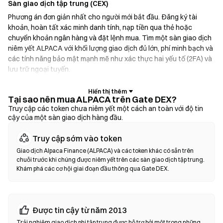
Sàn giao dịch tập trung (CEX)
Phương án đơn giản nhất cho người mới bắt đầu. Đăng ký tài
khoản, hoàn tất xác minh danh tính, nạp tiền qua thẻ hoặc
chuyển khoản ngân hàng và đặt lệnh mua. Tìm một sàn giao dịch
niêm yết ALPACA với khối lượng giao dịch đủ lớn, phí minh bạch và
các tính năng bảo mật mạnh mẽ như xác thực hai yếu tố (2FA) và
lưu trữ ngoại tuyến.
Ví tiền điện tử
Tại sao nên mua ALPACA trên Gate DEX?
Dành cho người dùng ưu tiên tự quản lý tài sản. Ví không lưu ký
Truy cập các token chưa niêm yết một cách an toàn với độ tin
cậy của một sàn giao dịch hàng đầu.
cho phép bạn giữ khóa riêng tư của mình và hoán đổi token trực
tiếp trong giao diện ví. Một số ví cũng hỗ trợ nạp tiền pháp định,
Truy cập sớm vào token
cho phép bạn mua ALPACA bằng thẻ tín dụng mà không cần
thông qua sàn giao dịch trước. Luôn sao lưu cụm từ hạt giống và
Giao dịch Alpaca Finance (ALPACA) và các token khác có sẵn trên
chuỗi trước khi chúng được niêm yết trên các sàn giao dịch tập trung.
xác minh địa chỉ hợp đồng trước khi xác nhận bất kỳ giao dịch
Khám phá các cơ hội giai đoạn đầu thông qua Gate DEX.
nào.
Sàn giao dịch phi tập trung (DEX)
Được tin cậy từ năm 2013
Giao dịch trực tiếp giữa người dùng với nhau mà không cần trung
gian. DEX sử dụng hợp đồng thông minh để thực hiện các giao
Trải nghiệm giao dịch phi tập trung được hỗ trợ bởi một trong những