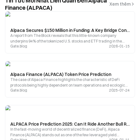
Tin Tức Mới Nhất Liên Quan Đến Alpaca
Xem thêm
Finance (ALPACA)
Alpaca Secures $150 Million in Funding: A Key Bridge Connecting Traditional Finance and the Crypto World
A report from The Block reveals that this little-known company
underpins 94% of the tokenized U.S. stocks and ETF trading in the
Gate.blog
2026-01-15
market.
Alpaca Finance (ALPACA) Token Price Prediction
The case of Alpaca Finance highlights the characteristic of DeFi
protocols being highly dependent on team operations and ecological
Gate.blog
2025-07-24
sustainability.
ALPACA Price Prediction 2025: Can It Ride Another Bull Run?
In the fast-moving world of decentralized finance (DeFi), Alpaca
Finance (ALPACA) stands out as one of the few leveraged yield
Gate.blog
2025-07-21