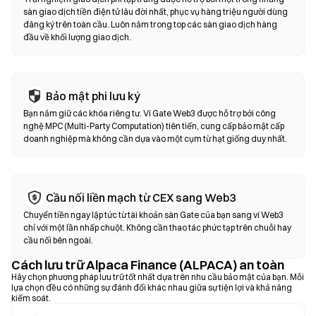
dịch hoán đổi trên chuỗi—không cần đăng ký hoặc xác minh danh
sàn giao dịch tiền điện tử lâu đời nhất, phục vụ hàng triệu người dùng
đăng ký trên toàn cầu. Luôn nằm trong top các sàn giao dịch hàng
tính. Kết nối ví tương thích, chọn cặp token, thiết lập mức độ
đầu về khối lượng giao dịch.
trượt giá và xác nhận giao dịch. Lưu ý rằng phí gas sẽ được áp
dụng và giá có thể khác với thị trường tập trung do độ sâu thanh
khoản. Hầu hết hoạt động của DEX diễn ra trên các chuỗi tương
thích EVM như Ethereum, BNB Chain và Polygon.
Bảo mật phi lưu ký
Bạn nắm giữ các khóa riêng tư. Ví Gate Web3 được hỗ trợ bởi công
nghệ MPC (Multi-Party Computation) tiên tiến, cung cấp bảo mật cấp
doanh nghiệp mà không cần dựa vào một cụm từ hạt giống duy nhất.
Cầu nối liền mạch từ CEX sang Web3
Chuyển tiền ngay lập tức từ tài khoản sàn Gate của bạn sang ví Web3
chỉ với một lần nhấp chuột. Không cần thao tác phức tạp trên chuỗi hay
cầu nối bên ngoài.
Cách lưu trữ Alpaca Finance (ALPACA) an toàn
Hãy chọn phương pháp lưu trữ tốt nhất dựa trên nhu cầu bảo mật của bạn. Mỗi
lựa chọn đều có những sự đánh đổi khác nhau giữa sự tiện lợi và khả năng
kiểm soát.