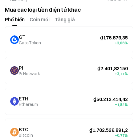
farming
Mua các loại tiền điện tử khác
Phổ biến
Coin mới
Tăng giá
GT
₫176.879,35
GateToken
+3,86%
PI
₫2.401,82150
Pi Network
+3,71%
ETH
₫50.212.414,42
Ethereum
+1,82%
BTC
₫1.702.526.891,2
Bitcoin
+0,77%