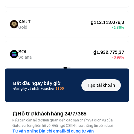
XAUT
₫112.113.079,3
Gold
+2,86%
SOL
₫1.932.775,37
Solana
-0,98%
Bắt đầu ngay bây giờ
Tạo tài khoản
Đăng ký và nhận voucher
$100
Hỗ trợ khách hàng 24/7/365
Nếu bạn cần hỗ trợ liên quan đến các sản phẩm và dịch vụ của
Gate, vui lòng liên hệ với Đội ngũ CSKH theo thông tin bên dưới.
Tư vấn online
Địa chỉ email
Nội dung tư vấn