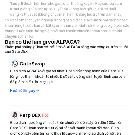
*
Lưu ý: Ít thuận tiện hơn cho giao dịch thường xuyên. Hãy sao lưu cụm
từ hạt giống của bạn ngoại tuyến và không bao giờ lưu trữ nó dưới
dạng kỹ thuật số (không chụp màn hình, không lưu trữ trên đám mây).
* Mẹo bảo mật chuyên nghiệp: Không bao giờ chia sẻ cụm từ hạt giống hoặc
khóa riêng tư của bạn với bất kỳ ai—nhân viên Gate sẽ không bao giờ yêu cầu
chúng. Luôn luôn thử nghiệm với một khoản chuyển khoản nhỏ trước khi
chuyển số tiền lớn.
Bạn có thể làm gì với ALPACA?
Khám phá những gì bạn có thể làm với ALPACA bằng các công cụ trên chuỗi
của Gate DEX.
GateSwap
Giao dịch ALPACA với giá tốt nhất. Hoán đổi thông minh của Gate DEX
tổng hợp thanh khoản từ nhiều DEX và tự động định tuyến lệnh của bạn
để giảm thiểu độ trượt giá.
Hoán đổi ngay →
Perp DEX
Hot
Giao dịch hợp đồng vĩnh cửu trên chuỗi với đòn bẩy lên đến 100x trên
Gate DEX. Hoàn toàn tự lưu ký tài sản với thanh khoản dồi dào. Giao
dịch đòn bẩy tiềm ẩn rủi ro thua lỗ cao—chỉ nên giao dịch với số tiền