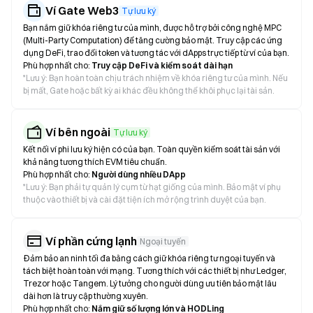
Ví Gate Web3
Tự lưu ký
Bạn nắm giữ khóa riêng tư của mình, được hỗ trợ bởi công nghệ MPC
(Multi-Party Computation) để tăng cường bảo mật. Truy cập các ứng
dụng DeFi, trao đổi token và tương tác với dApps trực tiếp từ ví của bạn.
Phù hợp nhất cho:
Truy cập DeFi và kiểm soát dài hạn
*
Lưu ý: Bạn hoàn toàn chịu trách nhiệm về khóa riêng tư của mình. Nếu
bị mất, Gate hoặc bất kỳ ai khác đều không thể khôi phục lại tài sản.
Ví bên ngoài
Tự lưu ký
Kết nối ví phi lưu ký hiện có của bạn. Toàn quyền kiểm soát tài sản với
khả năng tương thích EVM tiêu chuẩn.
Phù hợp nhất cho:
Người dùng nhiều DApp
*
Lưu ý: Bạn phải tự quản lý cụm từ hạt giống của mình. Bảo mật ví phụ
thuộc vào thiết bị và cài đặt tiện ích mở rộng trình duyệt của bạn.
Ví phần cứng lạnh
Ngoại tuyến
Đảm bảo an ninh tối đa bằng cách giữ khóa riêng tư ngoại tuyến và
tách biệt hoàn toàn với mạng. Tương thích với các thiết bị như Ledger,
Trezor hoặc Tangem. Lý tưởng cho người dùng ưu tiên bảo mật lâu
dài hơn là truy cập thường xuyên.
Phù hợp nhất cho:
Nắm giữ số lượng lớn và HODLing