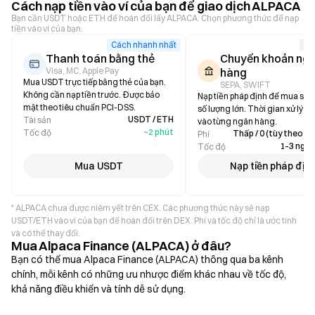
Cách nạp tiền vào ví của bạn để giao dịch ALPACA
Bạn cần USDT hoặc ETH để hoán đổi lấy ALPACA. Chọn phương thức để nạp
tiền vào ví của bạn.
Cách nhanh nhất
Số
Thanh toán bằng thẻ
Chuyển khoản ng
Visa, MC, Apple Pay
hàng
Mua USDT trực tiếp bằng thẻ của bạn.
SEPA, SWIFT
Không cần nạp tiền trước. Được bảo
Nạp tiền pháp định để mua sta
mật theo tiêu chuẩn PCI-DSS.
số lượng lớn. Thời gian xử lý tù
USDT / ETH
Tài sản
vào từng ngân hàng.
~2 phút
Tốc độ
Thấp / 0 (tùy theo n
Phí
1–3 ngày
Tốc độ
Mua USDT
Nạp tiền pháp địn
* ALPACA chưa được niêm yết trên CEX. Các phương thức này sẽ nạp
USDT/ETH vào ví của bạn để hoán đổi trên DEX. Phí và tốc độ chỉ là ước tính
và có thể thay đổi.
Mua Alpaca Finance (ALPACA) ở đâu?
Bạn có thể mua Alpaca Finance (ALPACA) thông qua ba kênh
chính, mỗi kênh có những ưu nhược điểm khác nhau về tốc độ,
khả năng điều khiển và tính dễ sử dụng.