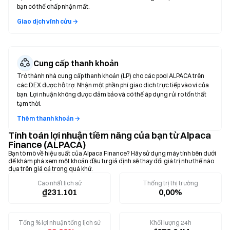
bạn có thể chấp nhận mất.
Giao dịch vĩnh cửu →
Cung cấp thanh khoản
Trở thành nhà cung cấp thanh khoản (LP) cho các pool ALPACA trên
các DEX được hỗ trợ. Nhận một phần phí giao dịch trực tiếp vào ví của
bạn. Lợi nhuận không được đảm bảo và có thể áp dụng rủi ro tổn thất
tạm thời.
Thêm thanh khoản →
Tính toán lợi nhuận tiềm năng của bạn từ Alpaca
Finance (ALPACA)
Bạn tò mò về hiệu suất của Alpaca Finance? Hãy sử dụng máy tính bên dưới
để khám phá xem một khoản đầu tư giả định sẽ thay đổi giá trị như thế nào
dựa trên giá cả trong quá khứ.
Cao nhất lịch sử
Thống trị thị trường
₫231.101
0,00%
Tổng % lợi nhuận tổng lịch sử
Khối lượng 24h