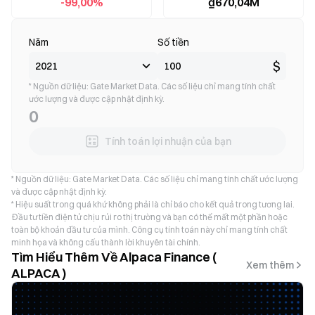
-99,00%
₫670,04M
Năm
Số tiền
$
* Nguồn dữ liệu: Gate Market Data. Các số liệu chỉ mang tính chất
ước lượng và được cập nhật định kỳ.
0
Tính toán lợi nhuận của bạn
* Nguồn dữ liệu: Gate Market Data. Các số liệu chỉ mang tính chất ước lượng
và được cập nhật định kỳ.
* Hiệu suất trong quá khứ không phải là chỉ báo cho kết quả trong tương lai.
Đầu tư tiền điện tử chịu rủi ro thị trường và bạn có thể mất một phần hoặc
toàn bộ khoản đầu tư của mình. Công cụ tính toán này chỉ mang tính chất
minh họa và không cấu thành lời khuyên tài chính.
Tìm Hiểu Thêm Về Alpaca Finance (
Xem thêm
ALPACA )