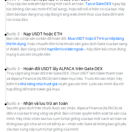
Truy cập vào web phi tập trung một cách an toàn.
Tạo ví Gate DEX
ngay lập
tức (không cần xác minh KYC bổ sung), hoặc kết nối ví hiện có của bạn. Hãy
đảm bảo bạn đang truy cập đúng trang web chính thức của Gate để tránh
rủi ro lừa đảo.
Bước 2 –
Nạp USDT hoặc ETH
Bạn cần có tài sản cơ bản để hoán đổi.
Mua USDT hoặc ETH trực tiếp bằng
thẻ tín dụng
, hoặc chuyển tiền từ tài khoản sàn giao dịch Gate của bạn sang
ví Web3. Bạn cũng có thể
nạp tiền từ ví bên ngoài
—hãy đảm bảo chọn đúng
mạng trước khi chuyển tiền.
Bước 3 –
Hoán đổi USDT lấy ALPACA trên Gate DEX
Truy cập trang Hoán đổi trên Gate DEX. Chọn USDT làm token thanh toán
và Alpaca Finance (ALPACA) làm token mục tiêu. Trước khi xác nhận, hãy
kiểm tra
khả năng chịu trượt giá
và phí gas ước tính. Luôn xác minh địa chỉ
hợp đồng để tránh token giả mạo.
Bước 4 –
Nhận và lưu trữ an toàn
Sau khi giao dịch trên chuỗi được xác nhận, Alpaca Finance (ALPACA) sẽ
đến ví của bạn trong vòng vài phút. Bạn có toàn quyền kiểm soát tài sản của
mình. Hãy chắc chắn sao lưu cụm từ hạt giống của bạn một cách an toàn và
không bao giờ chia sẻ nó với bất kỳ ai—nhân viên Gate sẽ không bao giờ yêu
cầu bạn cung cấp cụm từ hạt giống của mình.