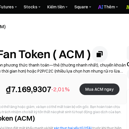
Futures
Stocks
Kiếm tiền
Square
Thêm
CM)
Fan Token ( ACM )
họn phương thức thanh toán—thẻ (thường nhanh nhất), chuyển khoản
thời gian hơn) hoặc P2P/C2C (nhiều lựa chọn hơn nhưng rủi ro lừa
 + chênh lệch giá), hoàn tất KYC nếu được yêu cầu và bảo mật tài
, giới hạn, phí và thời gian xử lý khác nhau tùy theo khu vực và nhà
₫7.169,9307
-2,01%
Mua ACM ngay
 có thể tăng hoặc giảm, và bạn có thể mất toàn bộ vốn gốc. Bạn hoàn toàn chịu
 trách nhiệm cho bất kỳ tổn thất nào phát sinh từ hoạt động giao dịch của bạn.
oken (ACM)
 Vui lòng đặt mật khẩu mạnh và bật
xác thực hai yếu tố (2FA)
trước khi thực hiện