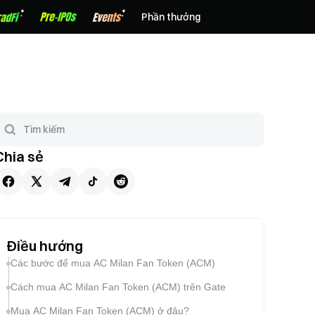
Phần thưởng
Chia sẻ
Điều hướng
Các bước để mua AC Milan Fan Token (ACM)
Cách mua AC Milan Fan Token (ACM) trên Gate
Mua AC Milan Fan Token (ACM) ở đâu?