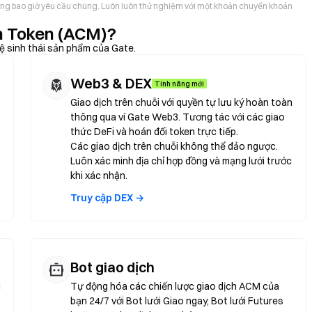
hông bao giờ yêu cầu chúng. Luôn luôn thử nghiệm với một khoản chuyển khoản
an Token (ACM)?
ệ sinh thái sản phẩm của Gate.
Web3 & DEX
Tính năng mới
Giao dịch trên chuỗi với quyền tự lưu ký hoàn toàn
thông qua ví Gate Web3. Tương tác với các giao
thức DeFi và hoán đổi token trực tiếp.
Các giao dịch trên chuỗi không thể đảo ngược.
Luôn xác minh địa chỉ hợp đồng và mạng lưới trước
khi xác nhận.
Truy cập DEX →
Bot giao dịch
i
Tự động hóa các chiến lược giao dịch ACM của
bạn 24/7 với Bot lưới Giao ngay, Bot lưới Futures