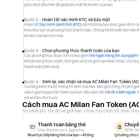
giao dịch đầu tiên để giúp bảo mật tài khoản của bạn.
Bước 2 –
Hoàn tất xác minh KYC và bảo mật
Hoàn tất
Xác minh danh tính (KYC)
để mở khóa hạn mức giao dịch cao
theo khu vực và phương thức thanh toán. Chúng tôi khuyên bạn nên th
khoản của bạn hơn nữa.
Bước 3 –
Chọn phương thức thanh toán của bạn
Các phương thức được hỗ trợ bao gồm
thẻ ngân hàng (tín dụng/ghi 
Mỗi phương thức có phí, thời gian xử lý và giới hạn khác nhau. Vui lò
thanh toán] bên dưới.
Bước 4 –
Xem lại, xác nhận và mua AC Milan Fan Token (A
Vui lòng kiểm tra kỹ thông tin lệnh của bạn, bao gồm tổng chi phí (g
vào ví giao ngay trên Gate của bạn. Nếu bạn cần
rút về ví bên ngoài
, 
với số tiền nhỏ trước.
Cách mua AC Milan Fan Token (A
So sánh phí, tốc độ và giới hạn. Chọn tùy chọn tốt nhất ch
Thanh toán bằng thẻ
Chuyể
Visa, Mastercard, Apple Pay
SEPA, SW
Mua trực tiếp bằng thẻ của bạn—không
Lý tưởng cho 