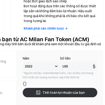
hoặc Bot giao dịch sao chép.
Bot hoạt động dựa trên các thông số được thiết
lập sẵn và không đảm bảo lợi nhuận. Hiệu suất
trong quá khứ không phải là chỉ báo cho kết quả
trong tương lai.
Khám phá các chiến lược →
a bạn từ AC Milan Fan Token (ACM)
ng máy tính bên dưới để khám phá xem một khoản đầu tư giả định sẽ
Năm
Số tiền
rường
$
* Nguồn dữ liệu: Gate Market Data. Các số liệu chỉ mang
tính chất ước lượng và được cập nhật định kỳ.
0
Tính toán lợi nhuận của bạn
4h