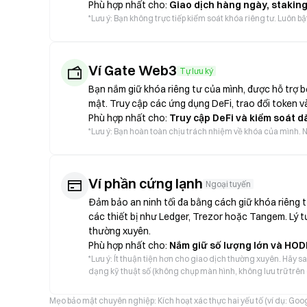
Phù hợp nhất cho:
Giao dịch hàng ngày, staking
*
Lưu ý: Bạn không trực tiếp kiểm soát khóa riêng tư. Luôn b
Ví Gate Web3
Tự lưu ký
Bạn nắm giữ khóa riêng tư của mình, được hỗ trợ
mật. Truy cập các ứng dụng DeFi, trao đổi token và
Phù hợp nhất cho:
Truy cập DeFi và kiểm soát d
*
Lưu ý: Bạn hoàn toàn chịu trách nhiệm về khóa của mình. Nế
Ví phần cứng lạnh
Ngoại tuyến
Đảm bảo an ninh tối đa bằng cách giữ khóa riêng t
các thiết bị như Ledger, Trezor hoặc Tangem. Lý t
thường xuyên.
Phù hợp nhất cho:
Nắm giữ số lượng lớn và HOD
*
Lưu ý: Ít thuận tiện hơn cho giao dịch thường xuyên. Hãy s
dạng kỹ thuật số (không chụp màn hình, không lưu trữ trê
Mẹo bảo mật chuyên nghiệp: Kích hoạt xác thực hai yếu tố (ví dụ: Goog