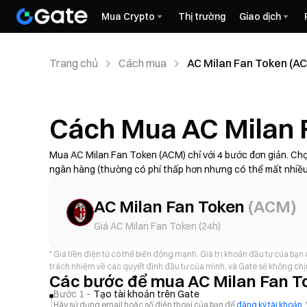
Mua Crypto
Thị trường
Giao dịch
Trang chủ
Cách mua
AC Milan Fan Token (A
Cách Mua AC Milan 
Mua AC Milan Fan Token (ACM) chỉ với 4 bước đơn giản. C
ngân hàng (thường có phí thấp hơn nhưng có thể mất nhiều 
đảo cao hơn)—sau đó xem lại tổng chi phí (phí nhà cung cấp
khoản của bạn bằng xác thực hai yếu tố (2FA). Tính khả dụng
AC Milan Fan Token
(
ACM
)
cung cấp.
Giá AC Milan Fan Token (24h)
*
Giá tiền điện tử có thể biến động mạnh. Giá trị khoản đầu tư của bạn
trách nhiệm về các quyết định đầu tư của mình, và Gate sẽ không chịu
Các bước để mua AC Milan Fan T
Bước 1 –
Tạo tài khoản trên Gate
Hãy sử dụng email hoặc số điện thoại của bạn để
đăng ký tài khoản
.