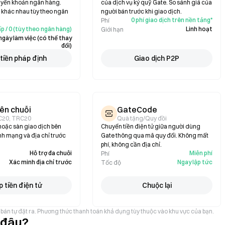
uyển khoản ngân hàng.
của dịch vụ ký quỹ Gate. So sánh giá của
ý khác nhau tùy theo ngân
người bán trước khi giao dịch.
0 phí giao dịch trên nền tảng*
Phí
p / 0 (tùy theo ngân hàng)
Linh hoạt
Giới hạn
ngày làm việc (có thể thay
đổi)
tiền pháp định
Giao dịch P2P
ên chuỗi
GateCode
C20, TRC20
Quà tặng/Quy đồi
hoặc sàn giao dịch bên
Chuyển tiền điện tử giữa người dùng
nh mạng và địa chỉ trước
Gate thông qua mã quy đổi. Không mất
phí, không cần địa chỉ.
Hỗ trợ đa chuỗi
Miễn phí
Phí
Xác minh địa chỉ trước
Ngay lập tức
Tốc độ
 tiền điện tử
Chuộc lại
ười bán tự đặt ra. Phương thức thanh toán khả dụng tùy thuộc vào khu vực của bạn.
 đâu?