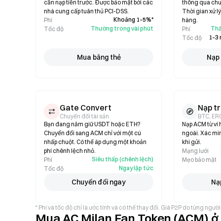
cần nạp tiền trước. Được bảo mật bởi các
thông qua ch
nhà cung cấp tuân thủ PCI-DSS.
Thời gian xử l
Khoảng 1–5%*
Phí
hàng.
Thường trong vài phút
Thấ
Tốc độ
Phí
1–3 
Tốc độ
Mua bằng thẻ
Nạp 
Gate Convert
Nạp tr
Chuyển đổi tài sản
BTC, ER
Bạn đang nắm giữ USDT hoặc ETH?
Nạp ACM từ ví 
Chuyển đổi sang ACM chỉ với một cú
ngoài. Xác mi
nhấp chuột. Có thể áp dụng một khoản
khi gửi.
phí chênh lệch nhỏ.
Mạng lưới
Siêu thấp (chênh lệch)
Phí
Mẹo bảo mật
Ngay lập tức
Tốc độ
Chuyển đổi ngay
Nạp
* Phí và tốc độ chỉ là ước tính và có thể thay đổi. Giá P2P do từng ng
Mua AC Milan Fan Token (ACM) ở