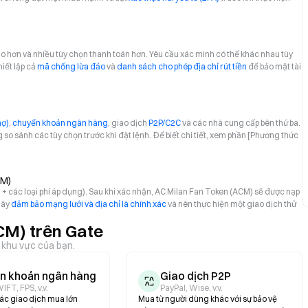
 hơn và nhiều tùy chọn thanh toán hơn. Yêu cầu xác minh có thể khác nhau tùy
iết lập cả
mã chống lừa đảo
và
danh sách cho phép địa chỉ rút tiền
để bảo mật tài
nợ)
,
chuyển khoản ngân hàng
, giao dịch
P2P/C2C
và các nhà cung cấp bên thứ ba.
ng so sánh các tùy chọn trước khi đặt lệnh. Để biết chi tiết, xem phần [Phương thức
CM)
iá + các loại phí áp dụng). Sau khi xác nhận, AC Milan Fan Token (ACM) sẽ được nạp
hãy
đảm bảo mạng lưới và địa chỉ là chính xác
và nên thực hiện một giao dịch thử
CM) trên Gate
o khu vực của bạn.
n khoản ngân hàng
Giao dịch P2P
IFT, FPS, v.v.
PayPal, Wise, v.v.
các giao dịch mua lớn
Mua từ người dùng khác với sự bảo vệ