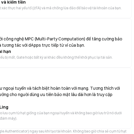
 và kiếm tiền
ật xác thực hai yếu tố (2FA) và mã chống lừa đảo để bảo vệ tài khoản của bạn.
 bởi công nghệ MPC (Multi-Party Computation) để tăng cường bảo
 tương tác với dApps trực tiếp từ ví của bạn.
ài hạn
u bị mất, Gate hoặc bất kỳ ai khác đều không thể khôi phục lại tài sản.
ư ngoại tuyến và tách biệt hoàn toàn với mạng. Tương thích với
ưởng cho người dùng ưu tiên bảo mật lâu dài hơn là truy cập
Ling
ao lưu cụm từ hạt giống của bạn ngoại tuyến và không bao giờ lưu trữ nó dưới
n đám mây).
le Authenticator) ngay sau khi tạo tài khoản. Không bao giờ chia sẻ cụm từ hạt