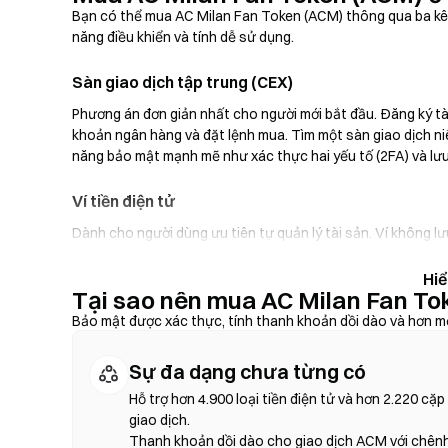
Bạn có thể mua AC Milan Fan Token (ACM) thông qua ba kên
năng điều khiển và tính dễ sử dụng.
Sàn giao dịch tập trung (CEX)
Phương án đơn giản nhất cho người mới bắt đầu. Đăng ký tà
khoản ngân hàng và đặt lệnh mua. Tìm một sàn giao dịch niê
năng bảo mật mạnh mẽ như xác thực hai yếu tố (2FA) và lưu
Ví tiền điện tử
Dành cho người dùng ưu tiên tự quản lý tài sản. Ví không l
tiếp trong giao diện ví. Một số ví cũng hỗ trợ nạp tiền p
qua sàn giao dịch trước. Luôn sao lưu cụm từ hạt giống và x
Tại sao nên mua AC Milan Fan To
Sàn giao dịch phi tập trung (DEX)
Bảo mật được xác thực, tính thanh khoản dồi dào và hơn mộ
Giao dịch trực tiếp giữa người dùng với nhau mà không cần
Sự đa dạng chưa từng có
dịch hoán đổi trên chuỗi—không cần đăng ký hoặc xác minh d
trượt giá và xác nhận giao dịch. Lưu ý rằng phí gas sẽ được
Hỗ trợ hơn 4.900 loại tiền điện tử và hơn 2.220 cặp
khoản. Hầu hết hoạt động của DEX diễn ra trên các chuỗi 
giao dịch.
Thanh khoản dồi dào cho giao dịch ACM với chên