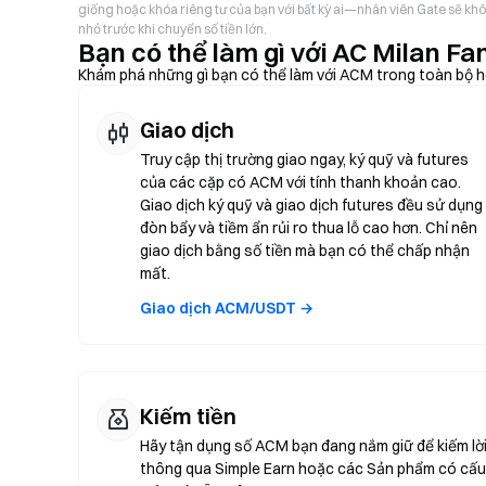
giống hoặc khóa riêng tư của bạn với bất kỳ ai—nhân viên Gate sẽ k
nhỏ trước khi chuyển số tiền lớn.
Bạn có thể làm gì với AC Milan F
Khám phá những gì bạn có thể làm với ACM trong toàn bộ h
Giao dịch
Truy cập thị trường giao ngay, ký quỹ và futures
của các cặp có ACM với tính thanh khoản cao.
Giao dịch ký quỹ và giao dịch futures đều sử dụng
đòn bẩy và tiềm ẩn rủi ro thua lỗ cao hơn. Chỉ nên
giao dịch bằng số tiền mà bạn có thể chấp nhận
mất.
Giao dịch ACM/USDT →
Kiếm tiền
Hãy tận dụng số ACM bạn đang nắm giữ để kiếm lờ
thông qua Simple Earn hoặc các Sản phẩm có cấu