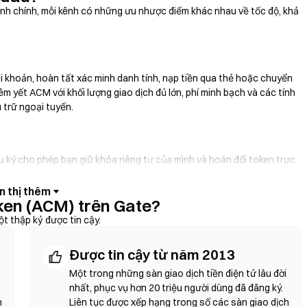
h chính, mỗi kênh có những ưu nhược điểm khác nhau về tốc độ, khả
i khoản, hoàn tất xác minh danh tính, nạp tiền qua thẻ hoặc chuyển
m yết ACM với khối lượng giao dịch đủ lớn, phí minh bạch và các tính
 trữ ngoại tuyến.
ưu ký cho phép bạn giữ khóa riêng tư của mình và hoán đổi token trực
háp định, cho phép bạn mua ACM bằng thẻ tín dụng mà không cần thông
ác minh địa chỉ hợp đồng trước khi xác nhận bất kỳ giao dịch nào.
ken (ACM) trên Gate?
t thập kỷ được tin cậy.
 trung gian. DEX sử dụng hợp đồng thông minh để thực hiện các giao
Được tin cậy từ năm 2013
anh tính. Kết nối ví tương thích, chọn cặp token, thiết lập mức độ
 áp dụng và giá có thể khác với thị trường tập trung do độ sâu thanh
Một trong những sàn giao dịch tiền điện tử lâu đời
tương thích EVM như Ethereum, BNB Chain và Polygon.
nhất, phục vụ hơn 20 triệu người dùng đã đăng ký.
h
Liên tục được xếp hạng trong số các sàn giao dịch