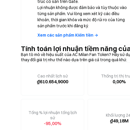
trúc có sẵn trên Gate.
Lợi nhuận không được đảm bảo và tùy thuộc vào
từng sản phẩm. Vui lòng xem xét kỹ các điều
khoản, thời gian khóa và mức độ rủi ro của từng
sản phẩm trước khi đăng ký.
Xem các sản phẩm Kiếm tiền →
Tính toán lợi nhuận tiềm năng củ
Bạn tò mò về hiệu suất của AC Milan Fan Token? Hãy sử dụ
thay đổi giá trị như thế nào dựa trên giá cả trong quá khứ.
Cao nhất lịch sử
Thống trị thị t
₫610.654,9000
0,00%
Tổng % lợi nhuận tổng lịch
Khối lượng 2
sử
₫49,18M
-95,00%