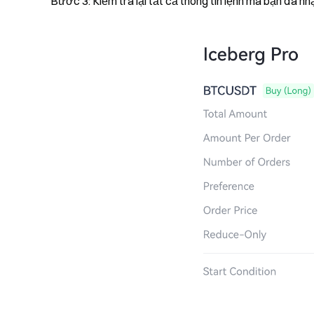
Bước 3: Kiểm tra lại tất cả thông tin lệnh mà bạn đã nh