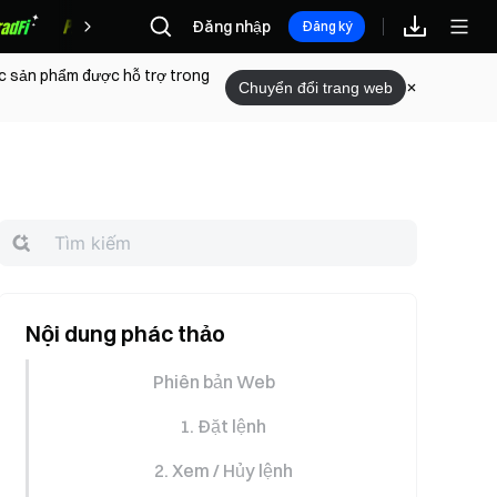
Đăng nhập
Phần thưởng
Đăng ký
ác sản phẩm được hỗ trợ trong
Chuyển đổi trang web
Nội dung phác thảo
Phiên bản Web
1. Đặt lệnh
2. Xem / Hủy lệnh