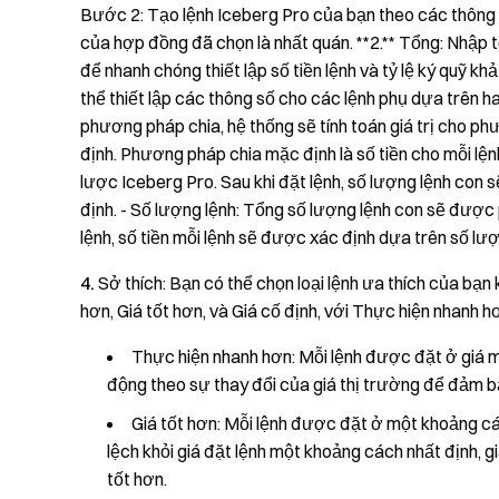
Bước 2: Tạo lệnh Iceberg Pro của bạn theo các thông s
của hợp đồng đã chọn là nhất quán. **2.** Tổng: Nhập 
để nhanh chóng thiết lập số tiền lệnh và tỷ lệ ký quỹ kh
thể thiết lập các thông số cho các lệnh phụ dựa trên hai
phương pháp chia, hệ thống sẽ tính toán giá trị cho p
định. Phương pháp chia mặc định là số tiền cho mỗi lệnh.
lược Iceberg Pro. Sau khi đặt lệnh, số lượng lệnh con 
định. - Số lượng lệnh: Tổng số lượng lệnh con sẽ được 
lệnh, số tiền mỗi lệnh sẽ được xác định dựa trên số lư
4.
Sở thích: Bạn có thể chọn loại lệnh ưa thích của bạn
hơn, Giá tốt hơn, và Giá cố định, với Thực hiện nhanh h
Thực hiện nhanh hơn: Mỗi lệnh được đặt ở giá m
động theo sự thay đổi của giá thị trường để đảm b
Giá tốt hơn: Mỗi lệnh được đặt ở một khoảng các
lệch khỏi giá đặt lệnh một khoảng cách nhất định, 
tốt hơn.