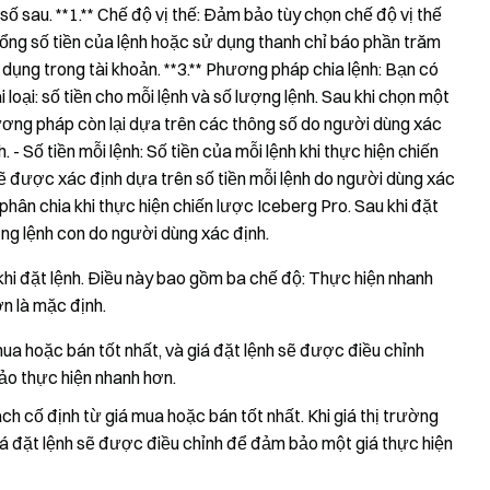
ố sau. **1.** Chế độ vị thế: Đảm bảo tùy chọn chế độ vị thế
tổng số tiền của lệnh hoặc sử dụng thanh chỉ báo phần trăm
ả dụng trong tài khoản. **3.** Phương pháp chia lệnh: Bạn có
 loại: số tiền cho mỗi lệnh và số lượng lệnh. Sau khi chọn một
hương pháp còn lại dựa trên các thông số do người dùng xác
 - Số tiền mỗi lệnh: Số tiền của mỗi lệnh khi thực hiện chiến
sẽ được xác định dựa trên số tiền mỗi lệnh do người dùng xác
phân chia khi thực hiện chiến lược Iceberg Pro. Sau khi đặt
ợng lệnh con do người dùng xác định.
 khi đặt lệnh. Điều này bao gồm ba chế độ: Thực hiện nhanh
ơn là mặc định.
ua hoặc bán tốt nhất, và giá đặt lệnh sẽ được điều chỉnh
ảo thực hiện nhanh hơn.
h cố định từ giá mua hoặc bán tốt nhất. Khi giá thị trường
giá đặt lệnh sẽ được điều chỉnh để đảm bảo một giá thực hiện