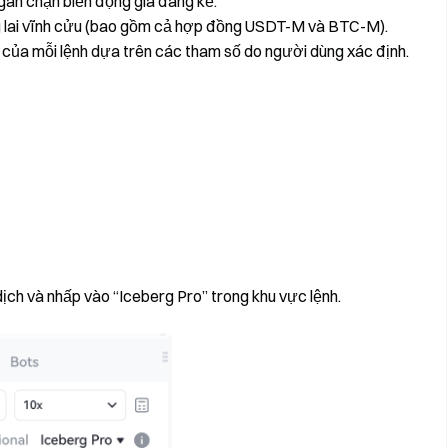
ngăn chặn biến động giá đáng kể.
ng lai vĩnh cửu (bao gồm cả hợp đồng USDT-M và BTC-M).
ô của mỗi lệnh dựa trên các tham số do người dùng xác định.
dịch và nhấp vào “Iceberg Pro” trong khu vực lệnh.