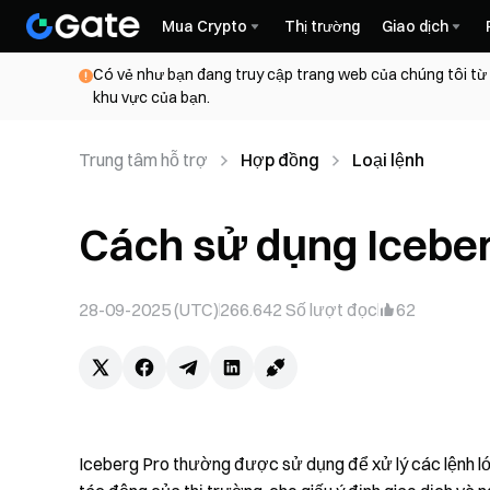
Mua Crypto
Thị trường
Giao dịch
Có vẻ như bạn đang truy cập trang web của chúng tôi từ
khu vực của bạn.
Trung tâm hỗ trợ
Hợp đồng
Loại lệnh
Cách sử dụng Icebe
28-09-2025 (UTC)
266.642
Số lượt đọc
62
Iceberg Pro thường được sử dụng để xử lý các lệnh lớ