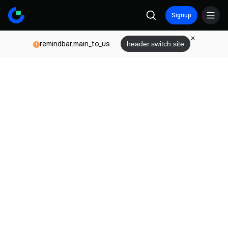
Signup
remindbar.main_to_us
header.switch.site