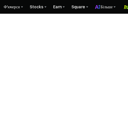
Ф'ючерси
Stocks
Earn
Square
Більше