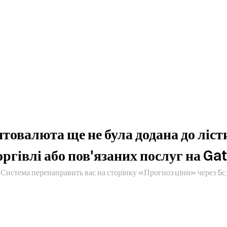
товалюта ще не була додана до ліст
оргівлі або пов'язаних послуг на Gat
Система перенаправить вас на сторінку «Прогноз ціни» через 5с.