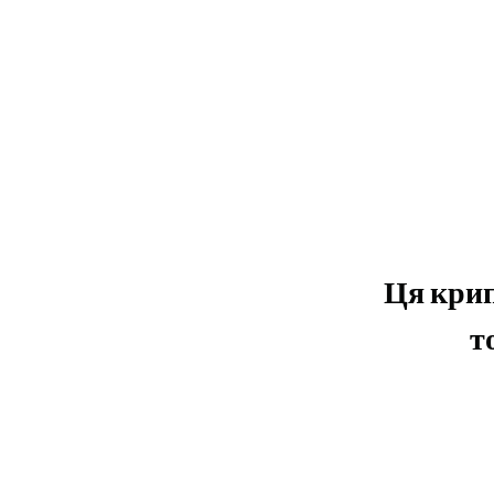
Ця крип
т