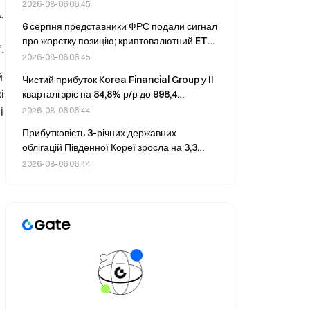
на 10,3%.
2026-08-06 06:45
.
6 серпня представники ФРС подали сигнал
про жорстку позицію; криптовалютний ETF
.
зафіксував тижневий приплив коштів у
2026-08-06 06:45
розмірі $475M , але квартальний відтік
й
Чистий прибуток Korea Financial Group у II
становив 7,93 мільярда доларів
і
кварталі зріс на 84,8% р/р до 998,4
мільярда вон
і
2026-08-06 06:44
Прибутковість 3-річних державних
облігацій Південної Кореї зросла на 3,3
базисного пункту до 3,710% 6 серпня
2026-08-06 06:44