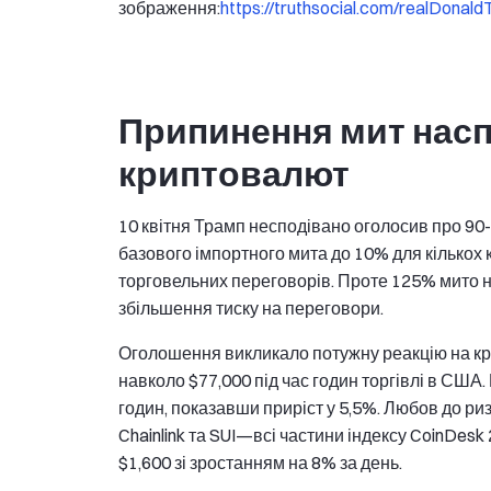
зображення:
https://truthsocial.com/realDon
Припинення мит насп
криптовалют
10 квітня Трамп несподівано оголосив про 90
базового імпортного мита до 10% для кількох 
торговельних переговорів. Проте 125% мито 
збільшення тиску на переговори.
Оголошення викликало потужну реакцію на кр
навколо $77,000 під час годин торгівлі в США
годин, показавши приріст у 5,5%. Любов до ризи
Chainlink та SUI—всі частини індексу CoinDes
$1,600 зі зростанням на 8% за день.