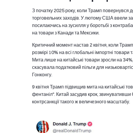
З початку 2025 року, коли Трамп повернувся д
торговельних заходів. У лютому США ввели зага
посилаючись на зусилля у боротьбі з контраба
на товари з Канади та Мексики.
Критичний момент настав 2 квітня, коли Трам
розмірі 10% на всі глобальні імпортні товари т
Мита лише на китайські товари зросли на 34%,
скасувала податковий пільги для низьковартіс
Гонконгу.
9 квітня Трамп підвищив мита на китайські т
фентаніл". Китай засудив крок, звинувативши
контрсанкції такого ж величезного масштабу.