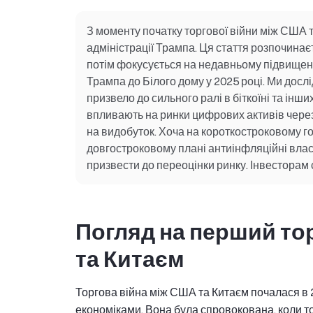
З моменту початку торгової війни між США 
адміністрації Трампа. Ця стаття розпочинаєт
потім фокусується на недавньому підвищенн
Трампа до Білого дому у 2025 році. Ми дос
призвело до сильного ралі в біткоїні та ін
впливають на ринки цифрових активів через 
на видобуток. Хоча на короткостроковому го
довгостроковому плані антиінфляційні влас
призвести до переоцінки ринку. Інвесторам 
Погляд на перший то
та Китаєм
Торгова війна між США та Китаєм почалася в 
економіками. Вона була спровокована, коли 