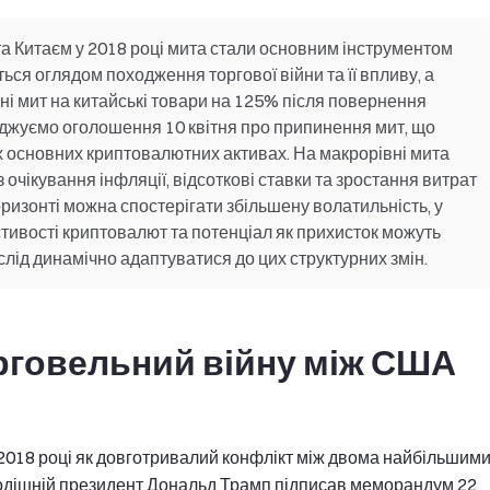
та Китаєм у 2018 році мита стали основним інструментом
ься оглядом походження торгової війни та її впливу, а
і мит на китайські товари на 125% після повернення
ліджуємо оголошення 10 квітня про припинення мит, що
ших основних криптовалютних активах. На макрорівні мита
очікування інфляції, відсоткові ставки та зростання витрат
ризонті можна спостерігати збільшену волатильність, у
тивості криптовалют та потенціал як прихисток можуть
слід динамічно адаптуватися до цих структурних змін.
рговельний війну між США
2018 році як довготривалий конфлікт між двома найбільшим
тодішній президент Дональд Трамп підписав меморандум 22