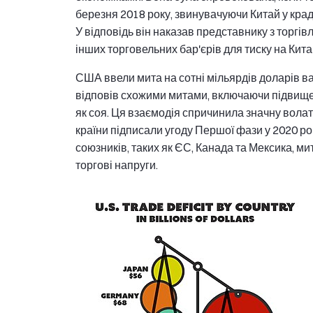
березня 2018 року, звинувачуючи Китай у крад
У відповідь він наказав представнику з торгів
інших торговельних бар'єрів для тиску на Китай
США ввели мита на сотні мільярдів доларів вар
відповів схожими митами, включаючи підвищен
як соя. Ця взаємодія спричинила значну волат
країни підписали угоду Першої фази у 2020 ро
союзників, таких як ЄС, Канада та Мексика, м
торгові напруги.