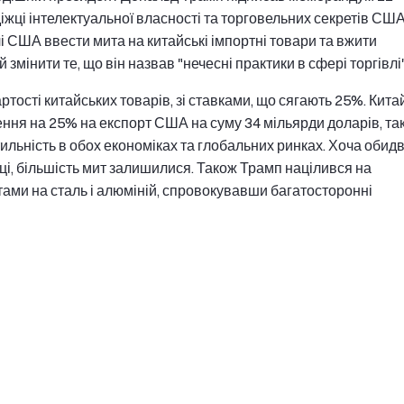
іжці інтелектуальної власності та торговельних секретів США
лі США ввести мита на китайські імпортні товари та вжити
 змінити те, що він назвав "нечесні практики в сфері торгівлі"
тості китайських товарів, зі ставками, що сягають 25%. Кита
ня на 25% на експорт США на суму 34 мільярди доларів, так
ильність в обох економіках та глобальних ринках. Хоча обидв
ці, більшість мит залишилися. Також Трамп націлився на
итами на сталь і алюміній, спровокувавши багатосторонні