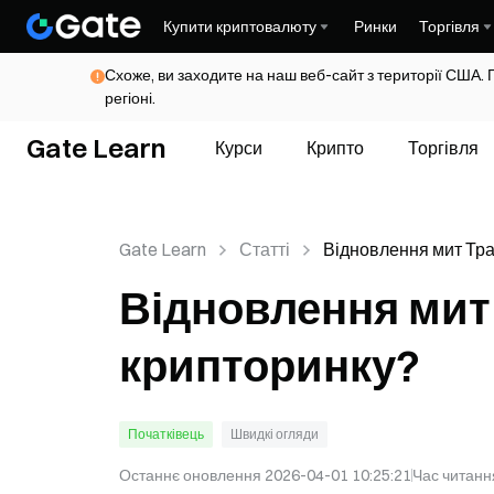
Купити криптовалюту
Ринки
Торгівля
Схоже, ви заходите на наш веб-сайт з території США. 
регіоні.
Gate Learn
Курси
Крипто
Торгівля
Gate Learn
Статті
Відновлення мит Тр
далі для крипторинк
Відновлення мит 
крипторинку?
Початківець
Швидкі огляди
Останнє оновлення
2026-04-01 10:25:21
Час читанн