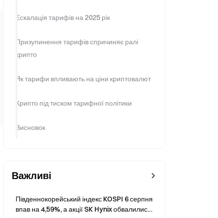
Ескалація тарифів на 2025 рік
Призупинення тарифів спричиняє ралі
крипто
Як тарифи впливають на ціни криптовалют
Крипто під тиском тарифної політики
Висновок
Важливі
Південнокорейський індекс KOSPI 6 серпня
и
впав на 4,59%, а акції SK Hynix обвалилися