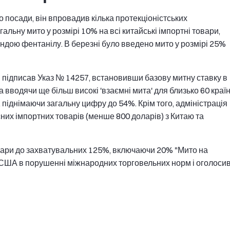
о посади, він впровадив кілька протекціоністських
льну мито у розмірі 10% на всі китайські імпортні товари,
ндою фентанілу. В березні було введено мито у розмірі 25%
п підписав Указ № 14257, встановивши базову митну ставку в
а вводячи ще більш високі 'взаємні мита' для близько 60 країн
 піднімаючи загальну цифру до 54%. Крім того, адміністрація
них імпортних товарів (менше 800 доларів) з Китаю та
овари до захватувальних 125%, включаючи 20% "Мито на
 США в порушенні міжнародних торговельних норм і оголоси