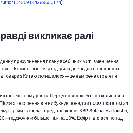
aldTrump/114309144289505174
)
равді викликає ралі
-денну призупинення плану всебічних мит і зменшення
країн. Ця зміна політики відкрила двері для поновлених
на товари з Китаю залишилося—це намірена стратегія
иптовалютному ринку. Перед новиною біткоїн коливався
. Після оголошення він вибухнув понад $81,000 протягом 24
ку стрімко зросла серед альткоїнів: XRP, Solana, Avalanche,
k 20—підскочили більше, ніж на 10%. Ефір піднявся понад