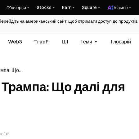
Ф'ючерси
Stocks
Earn
Square
Більше
Перейдіть на американський сайт, щоб отримати доступ до продуктів,
Web3
TradFi
ШІ
Теми
Глосарій
ампа: Що
у?
Трампа: Що далі для
я
:
1m