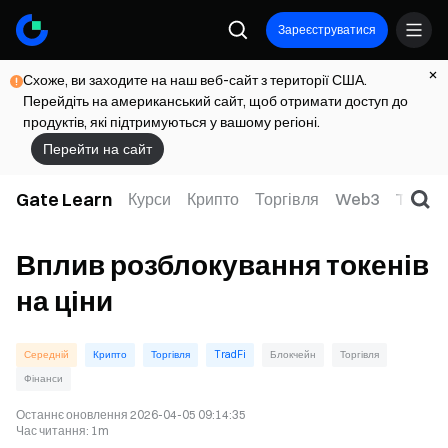
Зареєструватися
Схоже, ви заходите на наш веб-сайт з території США.
Перейдіть на американський сайт, щоб отримати доступ до
продуктів, які підтримуються у вашому регіоні.
Перейти на сайт
Gate Learn
Курси
Крипто
Торгівля
Web3
TradFi
Вплив розблокування токенів
на ціни
Середній
Крипто
Торгівля
TradFi
Блокчейн
Торгівля
Фінанси
Останнє оновлення
2026-04-05 09:14:35
Час читання
:
1m