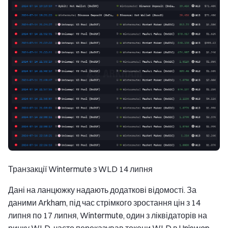
Транзакції Wintermute з WLD 14 липня
Дані на ланцюжку надають додаткові відомості. За
даними Arkham, під час стрімкого зростання цін з 14
липня по 17 липня, Wintermute, один з ліквідаторів на
ринку WLD, часто переказував токени WLD в Uniswap.