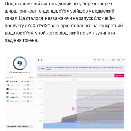
Подолавши свій листопадовий пік у березні через
ширші ринкові тенденції, dYdX увійшов у ведмежий
канал. Це сталося, незважаючи на запуск блокчейн-
продукту dYdX, dYdXChain, орієнтованого на конкретний
додаток dYdX, у той же період, який не зміг зупинити
падіння токена.