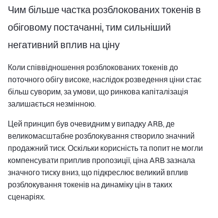
Чим більше частка розблокованих токенів в
обіговому постачанні, тим сильніший
негативний вплив на ціну
Коли співвідношення розблокованих токенів до
поточного обігу високе, наслідок розведення ціни стає
більш суворим, за умови, що ринкова капіталізація
залишається незмінною.
Цей принцип був очевидним у випадку ARB, де
великомасштабне розблокування створило значний
продажний тиск. Оскільки корисність та попит не могли
компенсувати приплив пропозиції, ціна ARB зазнала
значного тиску вниз, що підкреслює великий вплив
розблокування токенів на динаміку цін в таких
сценаріях.