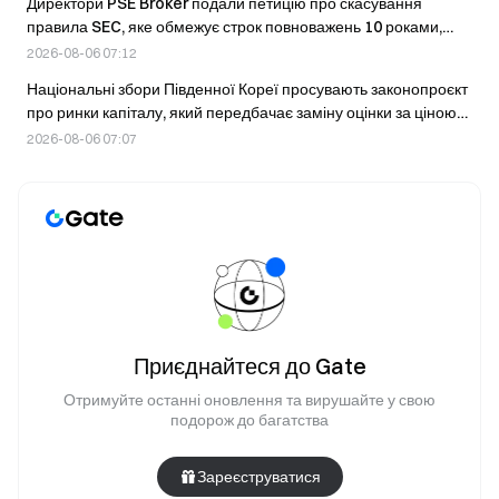
Директори PSE Broker подали петицію про скасування
правила SEC, яке обмежує строк повноважень 10 роками,
посилаючись на його неконституційність.
2026-08-06 07:12
Національні збори Південної Кореї просувають законопроєкт
про ринки капіталу, який передбачає заміну оцінки за ціною
акцій на справедливу оцінку під час злиттів.
2026-08-06 07:07
Приєднайтеся до Gate
Отримуйте останні оновлення та вирушайте у свою
подорож до багатства
Зареєструватися