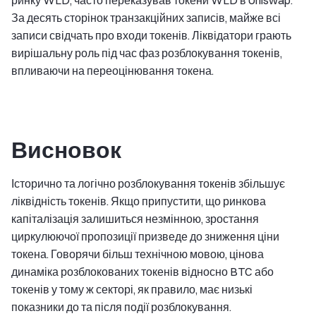
За десять сторінок транзакційних записів, майже всі
записи свідчать про входи токенів. Ліквідатори грають
вирішальну роль під час фаз розблокування токенів,
впливаючи на переоцінювання токена.
Висновок
Історично та логічно розблокування токенів збільшує
ліквідність токенів. Якщо припустити, що ринкова
капіталізація залишиться незмінною, зростання
циркулюючої пропозиції призведе до зниження ціни
токена. Говорячи більш технічною мовою, цінова
динаміка розблокованих токенів відносно BTC або
токенів у тому ж секторі, як правило, має низькі
показники до та після події розблокування.