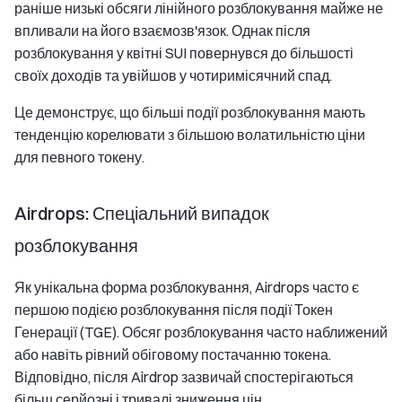
раніше низькі обсяги лінійного розблокування майже не
впливали на його взаємозв'язок. Однак після
розблокування у квітні SUI повернувся до більшості
своїх доходів та увійшов у чотиримісячний спад.
Це демонструє, що більші події розблокування мають
тенденцію корелювати з більшою волатильністю ціни
для певного токену.
Airdrops: Спеціальний випадок
розблокування
Як унікальна форма розблокування, Airdrops часто є
першою подією розблокування після події Токен
Генерації (TGE). Обсяг розблокування часто наближений
або навіть рівний обіговому постачанню токена.
Відповідно, після Airdrop зазвичай спостерігаються
більш серйозні і тривалі зниження цін.