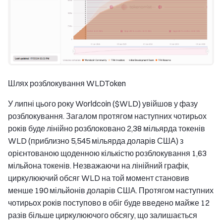
Шлях розблокування WLDToken
У липні цього року Worldcoin ($WLD) увійшов у фазу
розблокування. Загалом протягом наступних чотирьох
років буде лінійно розблоковано 2,38 мільярда токенів
WLD (приблизно 5,545 мільярда доларів США) з
орієнтованою щоденною кількістю розблокування 1,63
мільйона токенів. Незважаючи на лінійний графік,
циркулюючий обсяг WLD на той момент становив
менше 190 мільйонів доларів США. Протягом наступних
чотирьох років поступово в обіг буде введено майже 12
разів більше циркулюючого обсягу, що залишається