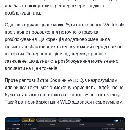
для багатьох коротких трейдерів через подію з
розблокуванням.
Однією з причин цього може бути оголошення Worldcoin
про значне продовження поточного графіка
розблокування. Ця корекція додатково зменшила
кількість розблокованих токенів у кожний період під час
цієї фази. Повернення ціни підтверджує раніше
зазначене, що швидкість розблокування може значно
впливати на ціни токенів.
Проте раптовий стрибок ціни WLD був незрозумілим
для ринку. Токен має обмежену корисність, і в той час не
було загального настрою в секторі штучного інтелекту.
Такий раптовий зріст ціни WLD здавався незрозумілим.