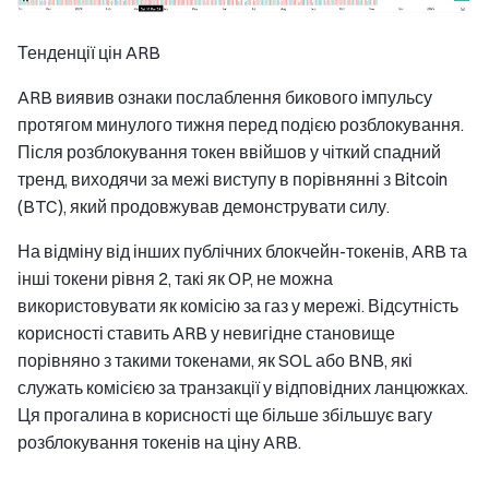
Тенденції цін ARB
ARB виявив ознаки послаблення бикового імпульсу
протягом минулого тижня перед подією розблокування.
Після розблокування токен ввійшов у чіткий спадний
тренд, виходячи за межі виступу в порівнянні з Bitcoin
(BTC), який продовжував демонструвати силу.
На відміну від інших публічних блокчейн-токенів, ARB та
інші токени рівня 2, такі як OP, не можна
використовувати як комісію за газ у мережі. Відсутність
корисності ставить ARB у невигідне становище
порівняно з такими токенами, як SOL або BNB, які
служать комісією за транзакції у відповідних ланцюжках.
Ця прогалина в корисності ще більше збільшує вагу
розблокування токенів на ціну ARB.