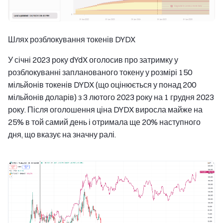
Шлях розблокування токенів DYDX
У січні 2023 року dYdX оголосив про затримку у
розблокуванні запланованого токену у розмірі 150
мільйонів токенів DYDX (що оцінюється у понад 200
мільйонів доларів) з 3 лютого 2023 року на 1 грудня 2023
року. Після оголошення ціна DYDX виросла майже на
25% в той самий день і отримала ще 20% наступного
дня, що вказує на значну ралі.