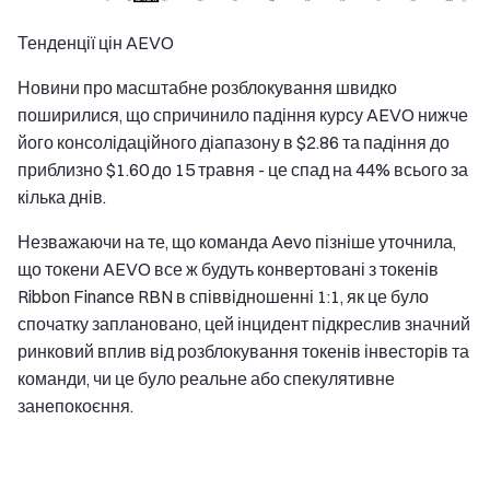
Тенденції цін AEVO
Новини про масштабне розблокування швидко
поширилися, що спричинило падіння курсу AEVO нижче
його консолідаційного діапазону в $2.86 та падіння до
приблизно $1.60 до 15 травня - це спад на 44% всього за
кілька днів.
Незважаючи на те, що команда Aevo пізніше уточнила,
що токени AEVO все ж будуть конвертовані з токенів
Ribbon Finance RBN в співвідношенні 1:1, як це було
спочатку заплановано, цей інцидент підкреслив значний
ринковий вплив від розблокування токенів інвесторів та
команди, чи це було реальне або спекулятивне
занепокоєння.