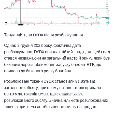
Тенденція ціни DYDX після розблокування
Однак, 2 грудня 2023 року, фактична дата
розблокування, DYDX почала стійкий спад ціни. Цей спад
стався незважаючи на загальний настрій ринку, який був
биковим через наближення запуску біткойн-ETF, що
привело до бикового ринку біткойна.
Розблоковані токени DYDX становили 81,63% від
загального обсягу, при цьому на інвесторів припало
83,19 млн. токенів DYDX, що складає 55,5%
розблокованого обсягу. Значна кількість розблокованих
токенів призвела до збільшеного тиску на продаж.