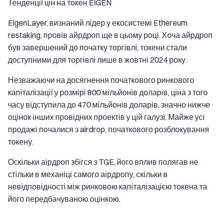
Тенденції цін на токен EIGEN
EigenLayer, визнаний лідер у екосистемі Ethereum
restaking, провів айрдроп ще в цьому році. Хоча айрдроп
був завершений до початку торгівлі, токени стали
доступними для торгівлі лише в жовтні 2024 року.
Незважаючи на досягнення початкового ринкового
капіталізації у розмірі 800 мільйонів доларів, ціна з того
часу відступила до 470 мільйонів доларів, значно нижче
оцінок інших провідних проектів у цій галузі. Майже усі
продажі почалися з airdrop, початкового розблокування
токену.
Оскільки аірдроп збігся з TGE, його вплив полягав не
стільки в механіці самого аірдропу, скільки в
невідповідності між ринковою капіталізацією токена та
його передбачуваною оцінкою.