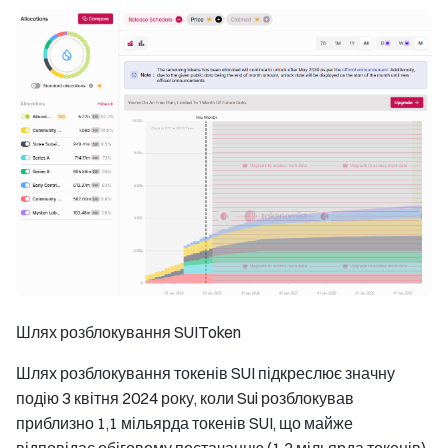
Шлях розблокування SUIToken
Шлях розблокування токенів SUI підкреслює значну
подію 3 квітня 2024 року, коли Sui розблокував
приблизно 1,1 мільярда токенів SUI, що майже
відповідає обіговому постачанню (1,2 мільярда токенів).