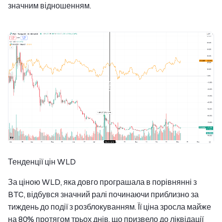
значним відношенням.
Тенденції цін WLD
За ціною WLD, яка довго програшала в порівнянні з
BTC, відбувся значний ралі починаючи приблизно за
тиждень до події з розблокуванням. Її ціна зросла майже
на 80% протягом трьох днів, що призвело до ліквідації