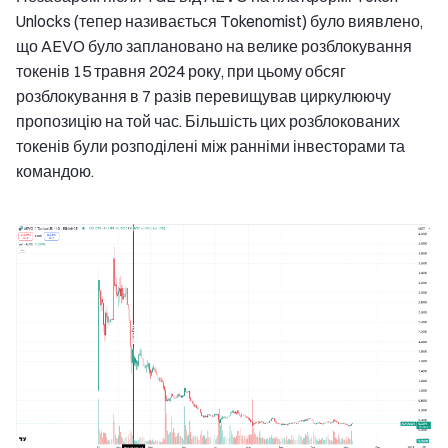
Unlocks (тепер називається Tokenomist) було виявлено,
що AEVO було заплановано на велике розблокування
токенів 15 травня 2024 року, при цьому обсяг
розблокування в 7 разів перевищував циркулюючу
пропозицію на той час. Більшість цих розблокованих
токенів були розподілені між ранніми інвесторами та
командою.