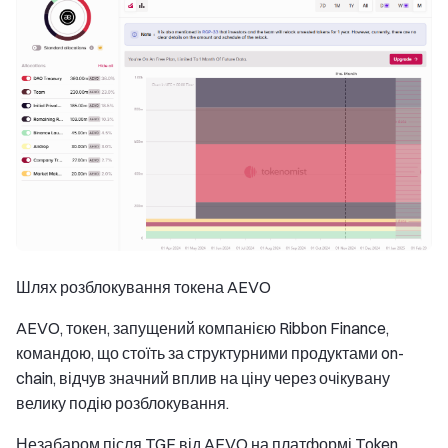
Шлях розблокування токена AEVO
AEVO, токен, запущений компанією Ribbon Finance,
командою, що стоїть за структурними продуктами on-
chain, відчув значний вплив на ціну через очікувану
велику подію розблокування.
Незабаром після TGE від AEVO на платформі Token