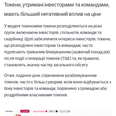
Токени, утримані інвесторами та командами,
мають більший негативний вплив на ціни
У моделі токеноміки токени розподіляються на різні
групи, включаючи інвесторів, спільноти, команди та
скарбниці. Щоб забезпечити інтереси інвесторів, токени,
що розподілені інвесторам та командам, часто
підлягають тривалим блокуванням (зазвичай понад рік)
після події з генерації токенів (TGE) та, як правило,
становлять значну частку загального обсягу.
Отже, падіння ціни, спричинене розблокуванням
токенів, часто є більш суворим, коли воно відбувається з
боку інвесторів та команди, порівняно з громадою або
роздрібними власниками токенів.