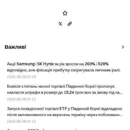
Важливі
Акції Samsung і SK Hynix за рік зросли на 263% і 528%
відповідно, але фіксація прибутку скоригувала липневе ралі.
2026-08-06 07:16
Комісія з питань чесної торгівлі Південної Кореї пропонує
накласти штрафи в розмірі до 15,24 трлн вон за змову під час
торгівлі облігаціями
2026-08-06 07:13
Запуск позаурочної торгівлі ETF у Південній Кореї відкладено
після запланованого на вересень терміну через побоювання
щодо волатильності.
2026-08-06 07:13