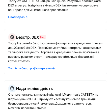
Торгуйте CATEETH за найкращою ціною. Розумний своп від Gate
DEX агрегує ліквідність з кількох DEX і автоматично спрямовує
ваш ордер для мінімального прослизання.
Своп зараз →
Безстр. DEX
Hot
Торгуйте ончейн безстроковими ф'ючерсами з кредитним плечем
до 100x на Gate DEX. Повний самостійний контроль над активами
та глибока ліквідність. Торгівля з кредитним плечем пов’язана з
високим ризиком втрат — використовуйте лише ті кошти, які
готові втратити.
Торгівля безстр. ф'ючерсами →
Надати ліквідність
Станьте постачальником ліквідності (LP) для пулів CATEETH на
підтримуваних DEX. Отримуйте частину комісій за транзакції
безпосередньо у свій гаманець. Доходи не гарантуються,
можливі непостійні збитки.