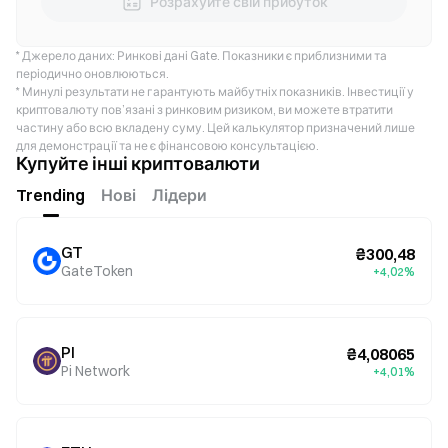
Розрахуйте свій прибуток
* Джерело даних: Ринкові дані Gate. Показники є приблизними та
періодично оновлюються.
* Минулі результати не гарантують майбутніх показників. Інвестиції у
криптовалюту пов’язані з ринковим ризиком, ви можете втратити
частину або всю вкладену суму. Цей калькулятор призначений лише
для демонстрації та не є фінансовою консультацією.
Купуйте інші криптовалюти
Trending
Нові
Лідери
GT
₴300,48
GateToken
+4,02%
PI
₴4,08065
Pi Network
+4,01%