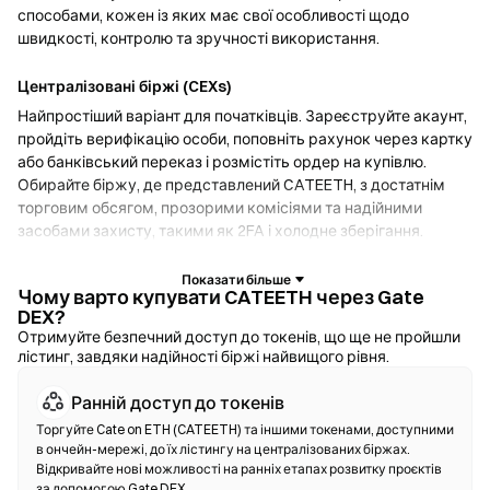
способами, кожен із яких має свої особливості щодо
швидкості, контролю та зручності використання.
Централізовані біржі (CEXs)
Найпростіший варіант для початківців. Зареєструйте акаунт,
пройдіть верифікацію особи, поповніть рахунок через картку
або банківський переказ і розмістіть ордер на купівлю.
Обирайте біржу, де представлений CATEETH, з достатнім
торговим обсягом, прозорими комісіями та надійними
засобами захисту, такими як 2FA і холодне зберігання.
Криптогаманці
Чому варто купувати CATEETH через Gate
DEX?
Для користувачів, які надають перевагу самостійному
Отримуйте безпечний доступ до токенів, що ще не пройшли
зберіганню активів. Некостодіальні гаманці дозволяють
лістинг, завдяки надійності біржі найвищого рівня.
зберігати власні приватні ключі та здійснювати своп токенів
безпосередньо через інтерфейс гаманця. Деякі гаманці
Ранній доступ до токенів
також підтримують введення фіату, що дозволяє купувати
Торгуйте Cate on ETH (CATEETH) та іншими токенами, доступними
CATEETH за допомогою кредитної картки, не звертаючись до
в ончейн-мережі, до їх лістингу на централізованих біржах.
біржі. Завжди створюйте резервну копію сід-фрази та
Відкривайте нові можливості на ранніх етапах розвитку проєктів
перевіряйте адреси контрактів перед підтвердженням
за допомогою Gate DEX.