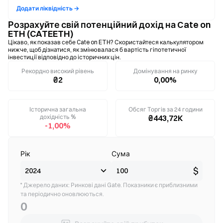
Додати ліквідність →
Розрахуйте свій потенційний дохід на Cate on
ETH (CATEETH)
Цікаво, як показав себе Cate on ETH? Скористайтеся калькулятором
нижче, щоб дізнатися, як змінювалася б вартість гіпотетичної
інвестиції відповідно до історичних цін.
Рекордно високий рівень
Домінування на ринку
₴2
0,00%
Історична загальна
Обсяг Торгів за 24 години
дохідність %
₴443,72K
-1,00%
Рік
Сума
$
* Джерело даних: Ринкові дані Gate. Показники є приблизними
та періодично оновлюються.
0