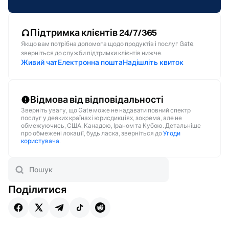
Підтримка клієнтів 24/7/365
Якщо вам потрібна допомога щодо продуктів і послуг Gate,
зверніться до служби підтримки клієнтів нижче.
Живий чат
Електронна пошта
Надішліть квиток
Відмова від відповідальності
Зверніть увагу, що Gate може не надавати повний спектр
послуг у деяких країнах і юрисдикціях, зокрема, але не
обмежуючись, США, Канадою, Іраном та Кубою. Детальніше
про обмежені локації, будь ласка, зверніться до
Угоди
користувача
.
Поділитися