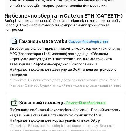
Web3-гаманець в один клік. Не потрібно виконувати складних
ончейн-операцій чи користуватися зовнішніми мостами.
Як безпечно зберігати Cate on ETH (CATEETH)
Виберіть найкращий спосіб зберігання відповідно до ваших потреб у
безпеці. Кожен варіант має різні компроміси між зручністю та
контролем.
Гаманець Gate Web3
Самостійне зберігання
Ви зберігаєте власні приватні ключі, використовуючи технологію
MPC (багатосторонні обчислення) для підвищеної безпеки.
Отримуйте доступ до DeFi-застосунків, обмінюйте токени та
взаємодійте з dApp безпосередньо зі свого гаманця.
Найкраще підходить для:
доступу до DeFi та довгострокового
контролю
*
Примітка: Ви повністю відповідаєте за свої приватні ключі. У разі
їх втрати Gate або будь-хто інший не зможе відновити ваші активи.
Зовнішній гаманець
Самостійне зберігання
Під'єднайте свої наявні некостодіальні гаманці. Повний контроль
над вашими активами зі стандартною сумісністю EVM.
Найкраще підходить для:
користувачів кількох DApp
*
Примітка: Ви самостійно зберігаєте свою сід-фразу. Безпека
гаманця залежить від налаштувань вашого пристрою та