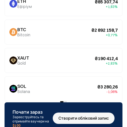
ETH
₴85 307,74
Ефіріум
+1,83%
BTC
₴2 892 158,7
Bitcoin
+0,77%
XAUT
₴190 412,4
Gold
+2,83%
SOL
₴3 280,26
Solana
-1,06%
Почати зараз
Зареєструйтесь та
Створити обліковий запис
отримайте ваучери на
$100