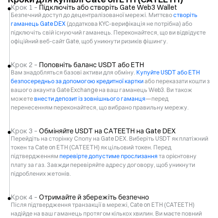
Крок 1 –
Підключіть або створіть Gate Web3 Wallet
Безпечний доступ до децентралізованої мережі. Миттєво
створіть
гаманець Gate DEX
(додаткова KYC-верифікація не потрібна) або
підключіть свій існуючий гаманець. Переконайтеся, що ви відвідуєте
офіційний веб-сайт Gate, щоб уникнути ризиків фішингу.
Крок 2 –
Поповніть баланс USDT або ETH
Вам знадобляться базові активи для обміну.
Купуйте USDT або ETH
безпосередньо за допомогою кредитної картки
або переказати кошти з
вашого акаунта Gate Exchange на ваш гаманець Web3. Ви також
можете
внести депозит із зовнішнього гаманця
—перед
перенесенням переконайтеся, що вибрано правильну мережу.
Крок 3 –
Обміняйте USDT на CATEETH на Gate DEX
Перейдіть на сторінку Спопу на Gate DEX. Виберіть USDT як платіжний
токен та Cate on ETH (CATEETH) як цільовий токен. Перед
підтвердженням
перевірте допустиме прослизання
та орієнтовну
плату за газ. Завжди перевіряйте адресу договору, щоб уникнути
підроблених жетонів.
Крок 4 –
Отримайте й збережіть безпечно
Після підтвердження транзакції в мережі, Cate on ETH (CATEETH)
надійде на ваш гаманець протягом кількох хвилин. Ви маєте повний