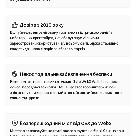
будь-якої транзакції.
Децентралізовані біржі (DEX)
Довіра з 2013 року
Торгуйте напряму з іншими користувачами без
Відчуйте децентралізовану торгівлю з підтримкою однієї з
посередників. DEX використовує смарт-контракти для
найстаріших криптобірж, яка обслуговує мільйони
здійснення свопів на блокчейні—реєстрація чи
зареєстрованих користувачів у всьому світі. Біржа стабільно
підтвердження особи не потрібні. Під’єднайте сумісний
входить до числа лідерів за обсягом торгів.
гаманець, оберіть пару токенів, встановіть допустимий
рівень прослизання і підтвердіть своп. Зверніть увагу,
стягується комісія за газ, а ціни можуть відрізнятися від
централізованих ринків через глибину ліквідності. Більшість
Некостодіальне забезпечення безпеки
операцій на DEX відбувається на ланцюгах, сумісних з EVM,
Ви володієте приватними ключами. Gate Web3 Wallet працює на
таких як Ethereum, BNB Chain та Polygon.
основі передової технології MPC (багатосторонніх обчислень),
забезпечуючи корпоративний рівень безпеки без використання
єдиної сід-фрази.
Безперешкодний міст від CEX до Web3
Миттєво переказуйте кошти зі свого акаунта на біржі Gate на ваш