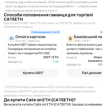
контроль над своїми активами. Обов’язково зробіть резервну копію
своєї сід-фрази та ніколи нікому не повідомляйте її — співробітники
Gate ніколи не запитуватимуть у вас її.
Способи поповнення гаманця для торгівлі
CATEETH
Вам потрібні USDT або ETH для свопу на CATEETH. Виберіть спосіб
поповнення гаманця.
Найшвидший спосіб
Вел
Оплата карткою
Банківський пер
Visa, MC, Apple Pay
SEPA, SWIFT
Купуйте USDT прямо з вашої картки.
Внесіть фіатну валюту для м
Попереднє поповнення не потрібне.
купівлі стейблкоїнів. Час об
Захист за стандартом PCI-DSS.
залежить від банку.
USDT / ETH
Низька /
Актив
Комісія
(залежить ві
~2 хв
Швидкість
1–3 р
Швидкість
Купити USDT
Fiat депозит
* CATEETH не представлений на CEX. Ці способи поповнюють ваш
гаманець USDT/ETH для свопу на DEX. Комісії та швидкість вказані
орієнтовно й можуть змінюватися.
Де купити Cate on ETH (CATEETH)?
Ви можете купити Cate on ETH (CATEETH) трьома основними