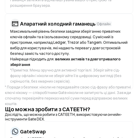
розширення браузера.
Апаратний холодний гаманець
Офлайн
Максимальний рівень безпеки завдяки зберіганню приватних
ключів офлайн та в ізольованому середовищі. Сумісний із
пристроями, наприклад Ledger, Trezor або Tangem. Оптимальний
вибір для користувачів, які надають перевагу довгостроковій
безпеці замість частого доступу.
Найкраще підходить для:
великих активів та довготривалого
зберігання
*
Примітка: Менш зручно для активної торгівлі. Зберігайте сід-
фразу офлайн і ніколи не зберігайте її в цифровому вигляді (без
скріншотів, без хмарних сервісів).
* Поради з безпеки: ніколи не передавайте свою сід-фразу або приватні
ключі нікому — співробітники Gate ніколи не запитують ці дані. Завжди
спочатку перевіряйте переказ малої суми перед відправкою великих
коштів.
Що можна зробити з CATEETH?
Дослідіть, що можна робити з CATEETH, використовуючи ончейн-
інструменти Gate DEX.
GateSwap