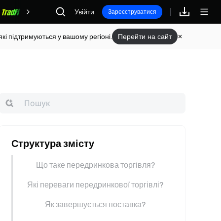
Увійти
Винагороди
Зареєструватися
кі підтримуються у вашому регіоні.
Перейти на сайт
Структура змісту
Що таке передринкова торгівля?
Які переваги передринкової торгівлі?
Як завершується поставка?