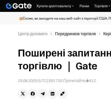
Купити криптовалюту
Ринки
Торгівля
Схоже, ви заходите на наш веб-сайт з території США. П
Центр допомоги
Передринков торгівля
Кері
Поширені запитанн
торгівлю ｜ Gate
25.06.2025 (UTC)
393 753
Прочитайте
612