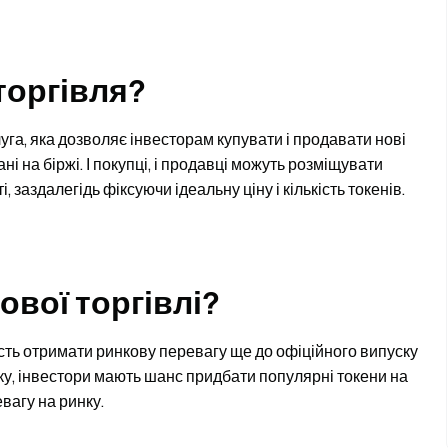
торгівля?
уга, яка дозволяє інвесторам купувати і продавати нові
ні на біржі. І покупці, і продавці можуть розміщувати
і, заздалегідь фіксуючи ідеальну ціну і кількість токенів.
ової торгівлі?
ть отримати ринкову перевагу ще до офіційного випуску
уску, інвестори мають шанс придбати популярні токени на
вагу на ринку.