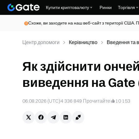
Купити криптовалюту
Ринки
Торгівля
Схоже, ви заходите на наш веб-сайт з території США. П
Центр допомоги
Керівництво
Введення та 
Як здійснити онче
виведення на Gate 
06.08.2026 (UTC)
4 336 849
Прочитайте
10 153