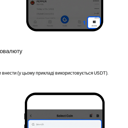
птовалюту
е внести (у цьому прикладі використовується USDT).