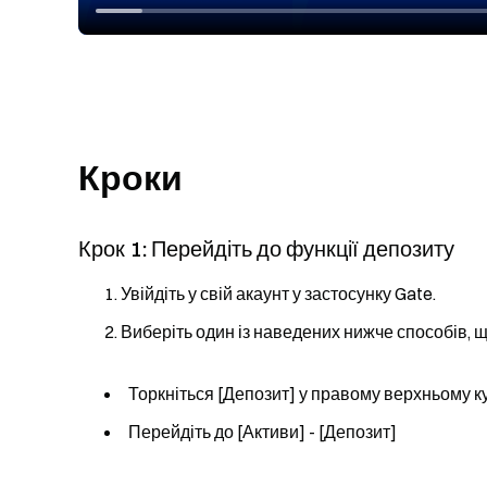
Кроки
Крок 1: Перейдіть до функції депозиту
Увійдіть у свій акаунт у застосунку Gate.
Виберіть один із наведених нижче способів, щ
Торкніться [Депозит] у правому верхньому ку
Перейдіть до [Активи] - [Депозит]