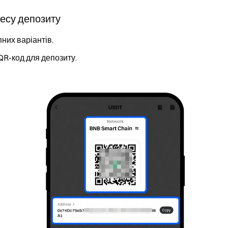
ресу депозиту
них варіантів.
QR-код для депозиту.