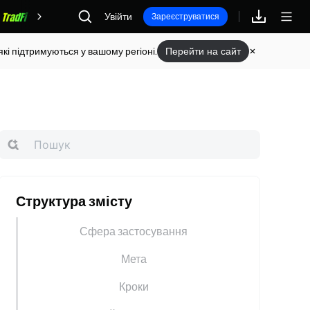
Увійти
Винагороди
Зареєструватися
кі підтримуються у вашому регіоні.
Перейти на сайт
Структура змісту
Сфера застосування
Мета
Кроки