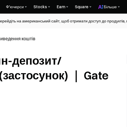
Ф'ючерси
Stocks
Earn
Square
Більше
ерейдіть на американський сайт, щоб отримати доступ до продуктів, я
виведення коштів
йн-депозит/
(застосунок) ｜ Gate