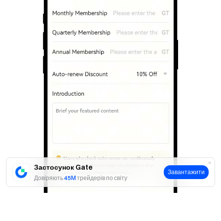
Застосунок Gate
Завантажити
Довіряють
45M
трейдерів по світу
Так
Ні