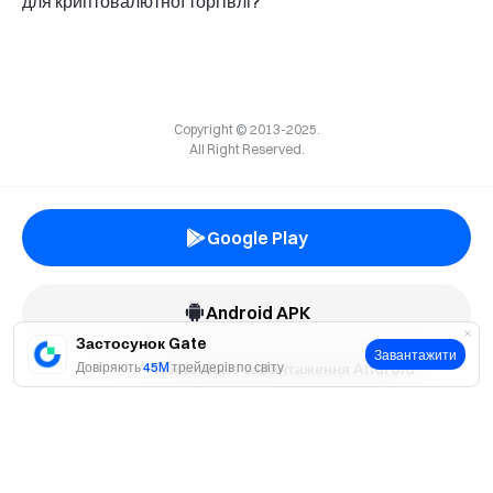
для криптовалютної торгівлі?
Copyright © 2013-2025.
All Right Reserved.
Google Play
Android APK
Застосунок Gate
Завантажити
Довіряють
Перевірте
45M
Посібник із завантаження Android
трейдерів по світу