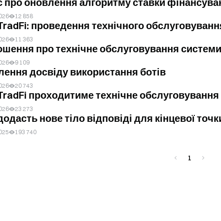
 про оновлення алгоритму ставки фінансуван
026
12 858
TradFi: проведення технічного обслуговування
026
11 363
шення про технічне обслуговування системи 
026
9 109
ення досвіду використання ботів
026
20 743
TradFi проходитиме технічне обслуговування с
026
23 273
додасть нове тіло відповіді для кінцевої точки
025
193 740
1