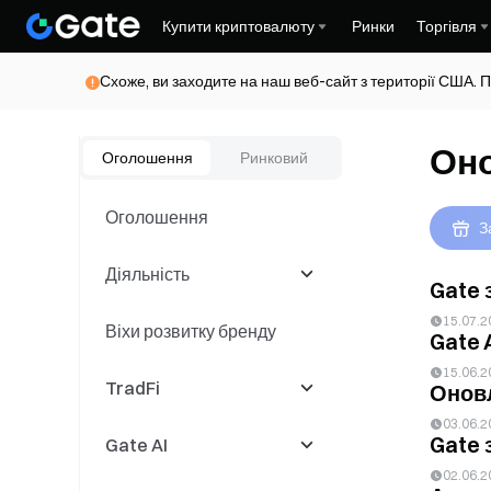
Купити криптовалюту
Ринки
Торгівля
Схоже, ви заходите на наш веб-сайт з території США. П
Он
Оголошення
Ринковий
Оголошення
З
Діяльність
Gate 
15.07.2
Віхи розвитку бренду
Latest Events
Gate 
15.06.2
TradFi
Торгові змагання
Оновл
03.06.2
Gate 
Gate AI
Події копітрейдингу
CFD
02.06.2