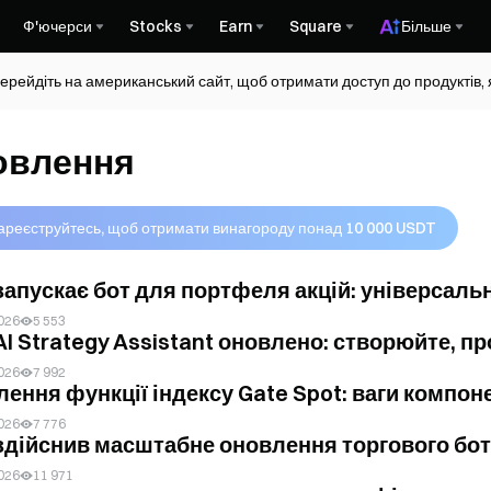
Ф'ючерси
Stocks
Earn
Square
Більше
ерейдіть на американський сайт, щоб отримати доступ до продуктів, я
овлення
ареєструйтесь, щоб отримати винагороду понад 10 000 USDT
запускає бот для портфеля акцій: універсальн
026
5 553
AI Strategy Assistant оновлено: створюйте, пр
026
7 992
ення функції індексу Gate Spot: ваги компонен
026
7 776
здійснив масштабне оновлення торгового бота
026
11 971