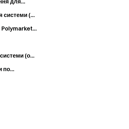
ня для...
 системи (...
Polymarket...
истеми (о...
 по...