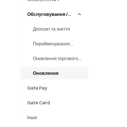
Обслуговування /
Квантовий фонд
Точність
оновлення
Фіатні заощадження
Депозит та зняття
Перейменування
токена
Оновлення торгового
рушія
Оновлення
Gate Pay
Gate Card
Інше